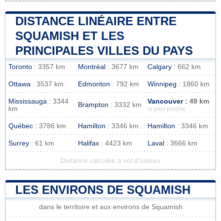
DISTANCE LINÉAIRE ENTRE
SQUAMISH ET LES
PRINCIPALES VILLES DU PAYS
Toronto
: 3357 km
Montréal
: 3677 km
Calgary
: 662 km
Ottawa
: 3537 km
Edmonton
: 792 km
Winnipeg
: 1860 km
Mississauga
: 3344
Vancouver
: 49 km
Brampton
: 3332 km
km
la plus proche
Québec
: 3786 km
Hamilton
: 3346 km
Hamilton
: 3346 km
Surrey
: 61 km
Halifax
: 4423 km
Laval
: 3666 km
Distance calculée à vol d'oiseau
LES ENVIRONS DE SQUAMISH
dans le territoire et aux environs de Squamish