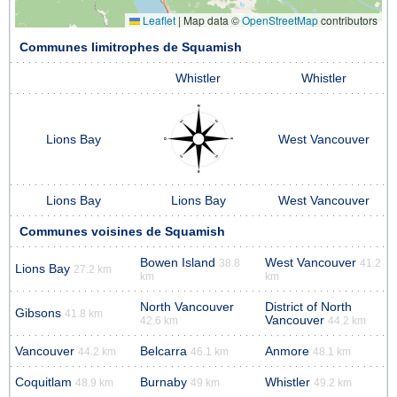
Leaflet
|
Map data ©
OpenStreetMap
contributors
Communes limitrophes de Squamish
Whistler
Whistler
Lions Bay
West Vancouver
Lions Bay
Lions Bay
West Vancouver
Communes voisines de Squamish
Bowen Island
West Vancouver
38.8
41.2
Lions Bay
27.2 km
km
km
North Vancouver
District of North
Gibsons
41.8 km
Vancouver
42.6 km
44.2 km
Vancouver
Belcarra
Anmore
44.2 km
46.1 km
48.1 km
Coquitlam
Burnaby
Whistler
48.9 km
49 km
49.2 km