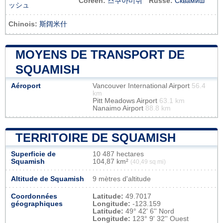
Coréen:
스쿠아미쉬
Russe:
Сквамиш
ッシュ
Chinois:
斯阔米什
MOYENS DE TRANSPORT DE
SQUAMISH
Aéroport
Vancouver International Airport
56.4
km
Pitt Meadows Airport
63.1 km
Nanaimo Airport
88.8 km
TERRITOIRE DE SQUAMISH
Superficie de
10 487 hectares
Squamish
104,87 km²
(40,49 sq mi)
Altitude de Squamish
9 mètres d'altitude
Coordonnées
Latitude:
49.7017
géographiques
Longitude:
-123.159
Latitude:
49° 42' 6'' Nord
Longitude:
123° 9' 32'' Ouest