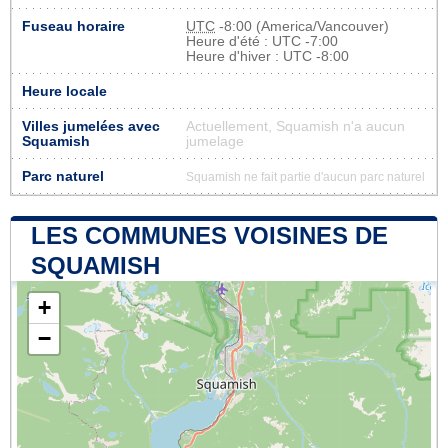
Fuseau horaire
UTC
-8:00 (America/Vancouver)
Heure d'été : UTC -7:00
Heure d'hiver : UTC -8:00
Heure locale
Villes jumelées avec
Actuellement, Squamish n'a aucun
Squamish
jumelage
Parc naturel
Squamish ne fait partie d'aucun parc naturel
LES COMMUNES VOISINES DE
SQUAMISH
+
−