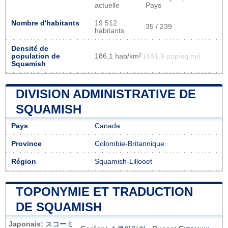
actuelle
Pays
Nombre d'habitants
19 512
35 / 239
habitants
Densité de
population de
186,1 hab/km²
(481,9 pop/sq mi)
Squamish
DIVISION ADMINISTRATIVE DE
SQUAMISH
Pays
Canada
Province
Colombie-Britannique
Région
Squamish-Lillooet
TOPONYMIE ET TRADUCTION
DE SQUAMISH
Japonais:
スコーミ