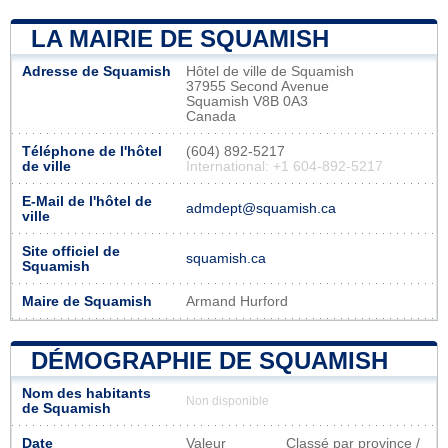
LA MAIRIE DE SQUAMISH
Adresse de Squamish
Hôtel de ville de Squamish
37955 Second Avenue
Squamish V8B 0A3
Canada
Téléphone de l'hôtel
(604) 892-5217
de ville
International: +1 604-892-5217
E-Mail de l'hôtel de
admdept@squamish.ca
ville
Site officiel de
squamish.ca
Squamish
Maire de Squamish
Armand Hurford
DÉMOGRAPHIE DE SQUAMISH
Nom des habitants
Non disponible
de Squamish
Date
Valeur
Classé par province /