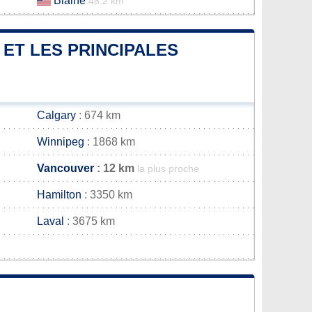
Blaine
48.2 km
ET LES PRINCIPALES
Calgary
: 674 km
Winnipeg
: 1868 km
Vancouver
: 12 km
la plus proche
Hamilton
: 3350 km
Laval
: 3675 km