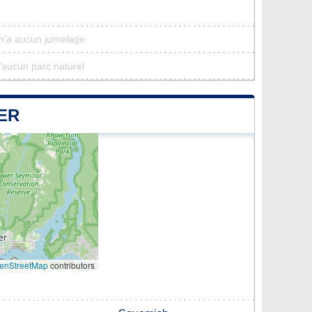
n'a aucun jumelage
'aucun parc naturel
ER
enStreetMap
contributors