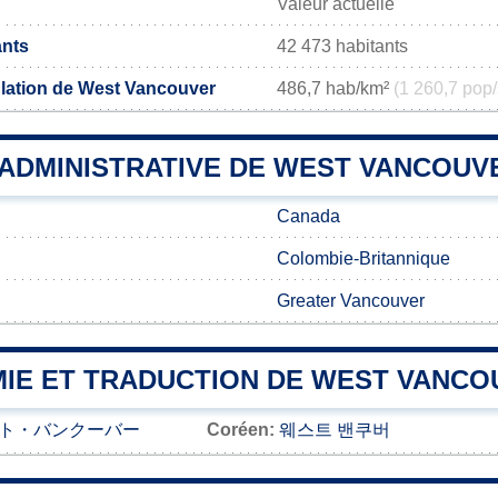
Valeur actuelle
ants
42 473 habitants
lation de West Vancouver
486,7 hab/km²
(1 260,7 pop/
 ADMINISTRATIVE DE WEST VANCOUV
Canada
Colombie-Britannique
Greater Vancouver
IE ET TRADUCTION DE WEST VANCO
ト・バンクーバー
Coréen:
웨스트 밴쿠버