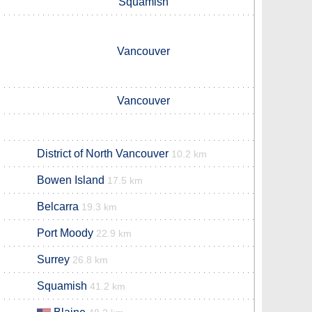
Squamish
Vancouver
Vancouver
District of North Vancouver
10.2 km
Bowen Island
17.5 km
Belcarra
19.3 km
Port Moody
22.9 km
Surrey
26.8 km
Squamish
41.2 km