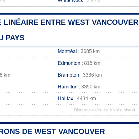
White Rock
 km
42.9 km
 LINÉAIRE ENTRE WEST VANCOUVER 
U PAYS
Montréal
: 3685 km
Edmonton
: 815 km
48 km
Brampton
: 3336 km
Hamilton
: 3350 km
Halifax
: 4434 km
Distance calculée à vol d'oiseau
IRONS DE WEST VANCOUVER