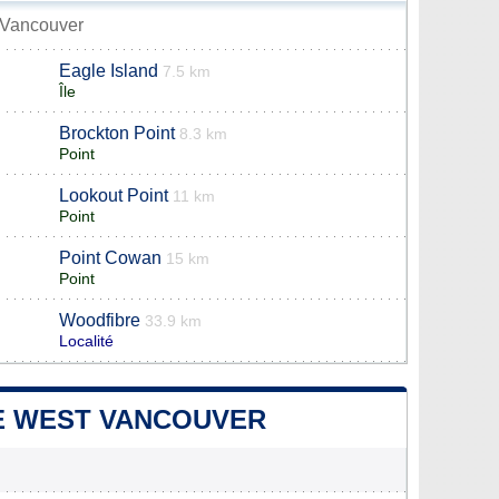
t Vancouver
Eagle Island
7.5 km
Île
Brockton Point
8.3 km
Point
Lookout Point
11 km
Point
Point Cowan
m
15 km
Point
Woodfibre
33.9 km
Localité
DE WEST VANCOUVER