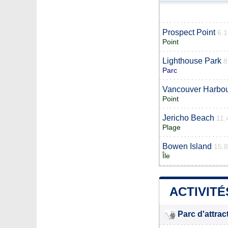
Prospect Point
6.
Point
Lighthouse Park
8
Parc
Vancouver Harbo
Point
Jericho Beach
11.
Plage
Bowen Island
15.
Île
ACTIVITÉ
Parc d'attrac