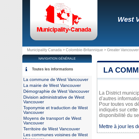
West 
Municipality Canada >
Colombie-Britannique
>
Greater Vancouver
NAVIGATION GÉNÉRALE
LA COMM
Toutes les informations
La commune de West Vancouver
La mairie de West Vancouver
Démographie de West Vancouver
La District munici
Division administrative de West
d'autres informati
Vancouver
Pour toutes vos d
Toponymie et traduction de West
indiqués sur cette
Vancouver
disponibilité du se
Moyens de transport de West
Vancouver
Mettre à jour les 
Territoire de West Vancouver
Les communes voisines de West