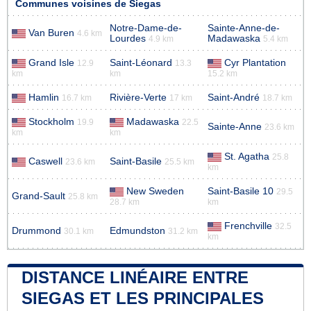
Communes voisines de Siegas
Notre-Dame-de-
Sainte-Anne-de-
Van Buren
4.6 km
Lourdes
Madawaska
4.9 km
5.4 km
Grand Isle
Saint-Léonard
Cyr Plantation
12.9
13.3
km
km
15.2 km
Hamlin
Rivière-Verte
Saint-André
16.7 km
17 km
18.7 km
Stockholm
Madawaska
19.9
22.5
Sainte-Anne
23.6 km
km
km
St. Agatha
25.8
Caswell
Saint-Basile
23.6 km
25.5 km
km
New Sweden
Saint-Basile 10
29.5
Grand-Sault
25.8 km
28.7 km
km
Frenchville
32.5
Drummond
Edmundston
30.1 km
31.2 km
km
DISTANCE LINÉAIRE ENTRE
SIEGAS ET LES PRINCIPALES