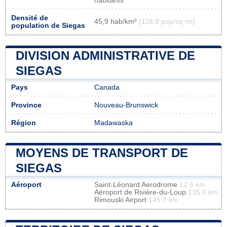
habitants
Densité de
45,9 hab/km²
(118,9 pop/sq mi)
population de Siegas
DIVISION ADMINISTRATIVE DE
SIEGAS
Pays
Canada
Province
Nouveau-Brunswick
Région
Madawaska
MOYENS DE TRANSPORT DE
SIEGAS
Aéroport
Saint-Léonard Aerodrome
12.6 km
Aéroport de Rivière-du-Loup
135.5 km
Rimouski Airport
145.7 km