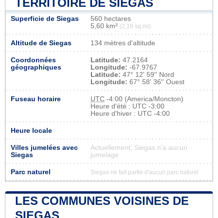
TERRITOIRE DE SIEGAS
Superficie de Siegas
560 hectares
5,60 km²
(2,16 sq mi)
Altitude de Siegas
134 mètres d'altitude
Coordonnées
Latitude:
47.2164
géographiques
Longitude:
-67.9767
Latitude:
47° 12' 59'' Nord
Longitude:
67° 58' 36'' Ouest
Fuseau horaire
UTC
-4:00 (America/Moncton)
Heure d'été : UTC -3:00
Heure d'hiver : UTC -4:00
Heure locale
Villes jumelées avec
Actuellement, Siegas n'a aucun
Siegas
jumelage
Parc naturel
Siegas ne fait partie d'aucun parc naturel
LES COMMUNES VOISINES DE
SIEGAS