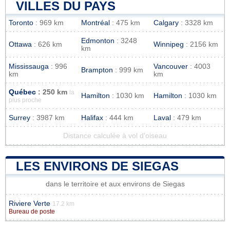
VILLES DU PAYS
Toronto
: 969 km
Montréal
: 475 km
Calgary
: 3328 km
Edmonton
: 3248
Ottawa
: 626 km
Winnipeg
: 2156 km
km
Mississauga
: 996
Vancouver
: 4003
Brampton
: 999 km
km
km
Québec
: 250 km
la
Hamilton
: 1030 km
Hamilton
: 1030 km
plus proche
Surrey
: 3987 km
Halifax
: 444 km
Laval
: 479 km
Distance calculée à vol d'oiseau
LES ENVIRONS DE SIEGAS
dans le territoire et aux environs de Siegas
Riviere Verte
17.2 km
Bureau de poste