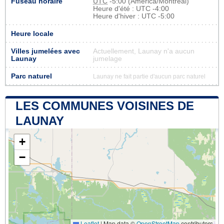
Fuseau horaire
UTC
-5:00 (America/Montreal)
Heure d'été : UTC -4:00
Heure d'hiver : UTC -5:00
Heure locale
Villes jumelées avec
Actuellement, Launay n'a aucun
Launay
jumelage
Parc naturel
Launay ne fait partie d'aucun parc naturel
LES COMMUNES VOISINES DE
LAUNAY
+
−
Leaflet
|
Map data ©
OpenStreetMap
contributors