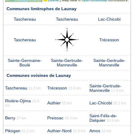
Communes limitrophes de Launay
Taschereau
Taschereau
Lac-Chicobi
Taschereau
Trécesson
Sainte-Germaine-
Sainte-Gertrude-
Sainte-Gertrude-
Boulé
Manneville
Manneville
Communes voisines de Launay
Sainte-Gertrude-
Taschereau
Trécesson
11.2 km
15.9 km
Manneville
17.9 km
Rivière-Ojima
23.8
Authier
Lac-Chicobi
25 km
26.1 km
km
Saint-Félix-de-
Berry
Preissac
27 km
30.4 km
Dalquier
30.9 km
Pikogan
Authier-Nord
Amos
31.2 km
31.9 km
32 km