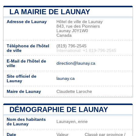
LA MAIRIE DE LAUNAY
Adresse de Launay
Hôtel de ville de Launay
843, rue des Pionniers
Launay J0Y1W0
Canada
Téléphone de l'hôtel
(819) 796-2545
de ville
International: +1 819-796-2545
E-Mail de l'hôtel de
direction@launay.ca
ville
Site officiel de
launay.ca
Launay
Maire de Launay
Claudette Laroche
DÉMOGRAPHIE DE LAUNAY
Nom des habitants
Launayen, enne
de Launay
Date
Valeur
Classé par province /