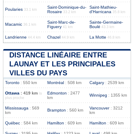
Saint-Dominique-du-
Saint-Mathieu-
Poularies
33.1 km
Rosaire
d'Harricana
33.2 km
35.8 km
Saint-Marc-de-
Sainte-Germaine-
Macamic
36.1 km
Figuery
Boulé
41 km
43.3 km
Landrienne
Chazel
La Motte
44.4 km
44.9 km
46.8 km
DISTANCE LINÉAIRE ENTRE
LAUNAY ET LES PRINCIPALES
VILLES DU PAYS
Toronto
: 550 km
Montréal
: 508 km
Calgary
: 2539 km
Ottawa
: 419 km
Edmonton
: 2477
la
Winnipeg
: 1355 km
km
plus proche
Mississauga
: 569
Vancouver
: 3212
Brampton
: 560 km
km
km
Québec
: 584 km
Hamilton
: 609 km
Hamilton
: 609 km
Surrey
: 3195 km
Halifax
: 1223 km
Laval
: 498 km