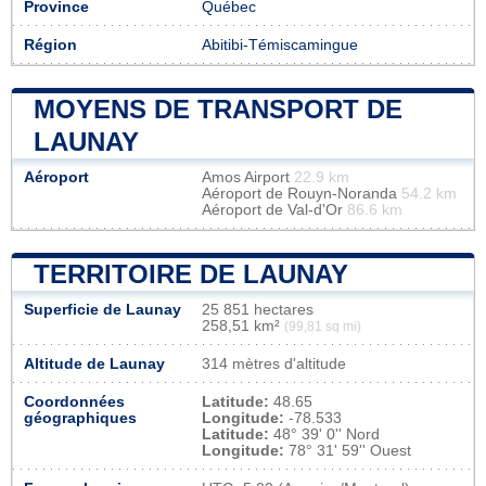
Province
Québec
Région
Abitibi-Témiscamingue
MOYENS DE TRANSPORT DE
LAUNAY
Aéroport
Amos Airport
22.9 km
Aéroport de Rouyn-Noranda
54.2 km
Aéroport de Val-d'Or
86.6 km
TERRITOIRE DE LAUNAY
Superficie de Launay
25 851 hectares
258,51 km²
(99,81 sq mi)
Altitude de Launay
314 mètres d'altitude
Coordonnées
Latitude:
48.65
géographiques
Longitude:
-78.533
Latitude:
48° 39' 0'' Nord
Longitude:
78° 31' 59'' Ouest