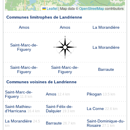
Leaflet
|
Map data ©
OpenStreetMap
contributors
Communes limitrophes de Landrienne
Amos
Amos
La Morandière
Saint-Marc-de-
La Morandière
Figuery
Saint-Marc-de-
Saint-Marc-de-
Barraute
Figuery
Figuery
Communes voisines de Landrienne
Saint-Marc-de-
Amos
Pikogan
12.4 km
13.5 km
Figuery
11.8 km
Saint-Mathieu-
Saint-Félix-de-
La Corne
22.6 km
d'Harricana
Dalquier
16.4 km
19.3 km
La Morandière
Saint-Dominique-du-
24.5
Barraute
26.7 km
Rosaire
km
27.1 km