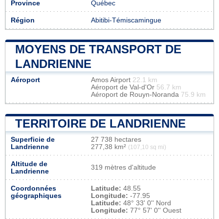
Province
Québec
Région
Abitibi-Témiscamingue
MOYENS DE TRANSPORT DE
LANDRIENNE
Aéroport
Amos Airport
22.1 km
Aéroport de Val-d'Or
56.7 km
Aéroport de Rouyn-Noranda
75.9 km
TERRITOIRE DE LANDRIENNE
Superficie de
27 738 hectares
Landrienne
277,38 km²
(107,10 sq mi)
Altitude de
319 mètres d'altitude
Landrienne
Coordonnées
Latitude:
48.55
géographiques
Longitude:
-77.95
Latitude:
48° 33' 0'' Nord
Longitude:
77° 57' 0'' Ouest