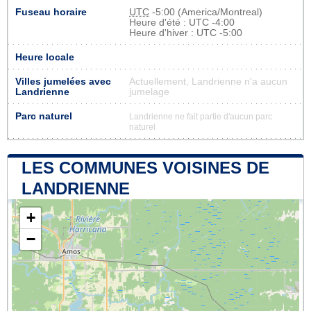
Fuseau horaire
UTC
-5:00 (America/Montreal)
Heure d'été : UTC -4:00
Heure d'hiver : UTC -5:00
Heure locale
Villes jumelées avec
Actuellement, Landrienne n'a aucun
Landrienne
jumelage
Parc naturel
Landrienne ne fait partie d'aucun parc
naturel
LES COMMUNES VOISINES DE
LANDRIENNE
+
−