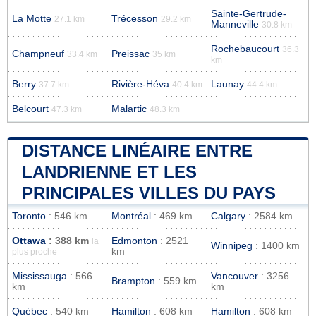
Sainte-Gertrude-
La Motte
Trécesson
27.1 km
29.2 km
Manneville
30.8 km
Rochebaucourt
36.3
Champneuf
Preissac
33.4 km
35 km
km
Berry
Rivière-Héva
Launay
37.7 km
40.4 km
44.4 km
Belcourt
Malartic
47.3 km
48.3 km
DISTANCE LINÉAIRE ENTRE
LANDRIENNE ET LES
PRINCIPALES VILLES DU PAYS
Toronto
: 546 km
Montréal
: 469 km
Calgary
: 2584 km
Ottawa
: 388 km
Edmonton
: 2521
la
Winnipeg
: 1400 km
km
plus proche
Mississauga
: 566
Vancouver
: 3256
Brampton
: 559 km
km
km
Québec
: 540 km
Hamilton
: 608 km
Hamilton
: 608 km