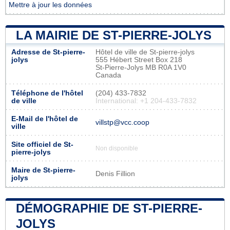
Mettre à jour les données
LA MAIRIE DE ST-PIERRE-JOLYS
Adresse de St-pierre-
Hôtel de ville de St-pierre-jolys
jolys
555 Hébert Street Box 218
St-Pierre-Jolys MB R0A 1V0
Canada
Téléphone de l'hôtel
(204) 433-7832
de ville
International: +1 204-433-7832
E-Mail de l'hôtel de
villstp@vcc.coop
ville
Site officiel de St-
Non disponible
pierre-jolys
Maire de St-pierre-
Denis Fillion
jolys
DÉMOGRAPHIE DE ST-PIERRE-
JOLYS