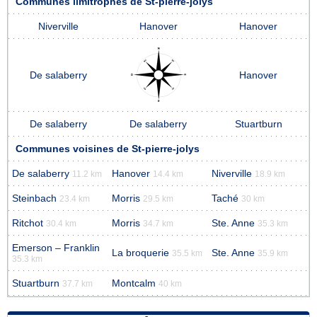
Communes limitrophes de St-pierre-jolys
Niverville
Hanover
Hanover
De salaberry
Hanover
De salaberry
De salaberry
Stuartburn
Communes voisines de St-pierre-jolys
De salaberry
Hanover
Niverville
11.2 km
14.4 km
18.9 km
Steinbach
Morris
Taché
23.4 km
29.5 km
30 km
Ritchot
Morris
Ste. Anne
30.4 km
34.7 km
35.3 km
Emerson – Franklin
La broquerie
Ste. Anne
35.5 km
35.9 km
35.3 km
Stuartburn
Montcalm
37.7 km
40 km