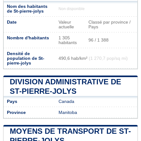
Nom des habitants
Non disponible
de St-pierre-jolys
Date
Valeur
Classé par province /
actuelle
Pays
Nombre d'habitants
1 305
96 / 1 388
habitants
Densité de
population de St-
490,6 hab/km²
(1 270,7 pop/sq mi)
pierre-jolys
DIVISION ADMINISTRATIVE DE
ST-PIERRE-JOLYS
Pays
Canada
Province
Manitoba
MOYENS DE TRANSPORT DE ST-
PIERRE-JOLYS