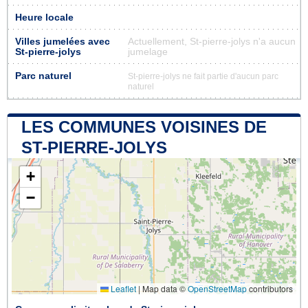
Heure locale
Villes jumelées avec
Actuellement, St-pierre-jolys n'a aucun
St-pierre-jolys
jumelage
Parc naturel
St-pierre-jolys ne fait partie d'aucun parc
naturel
LES COMMUNES VOISINES DE
ST-PIERRE-JOLYS
+
−
Leaflet
|
Map data ©
OpenStreetMap
contributors