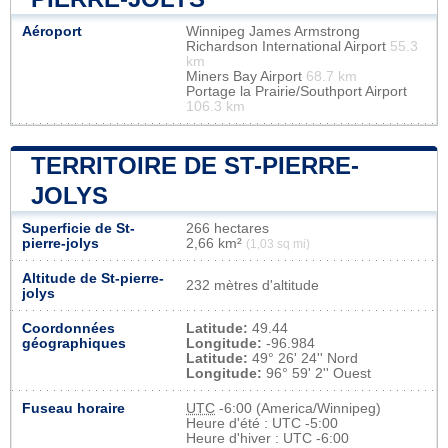
Aéroport
Winnipeg James Armstrong
Richardson International Airport
55.3
km
Miners Bay Airport
68.7 km
Portage la Prairie/Southport Airport
106.3 km
TERRITOIRE DE ST-PIERRE-
JOLYS
Superficie de St-
266 hectares
pierre-jolys
2,66 km²
(1,03 sq mi)
Altitude de St-pierre-
232 mètres d'altitude
jolys
Coordonnées
Latitude:
49.44
géographiques
Longitude:
-96.984
Latitude:
49° 26' 24'' Nord
Longitude:
96° 59' 2'' Ouest
Fuseau horaire
UTC
-6:00 (America/Winnipeg)
Heure d'été : UTC -5:00
Heure d'hiver : UTC -6:00