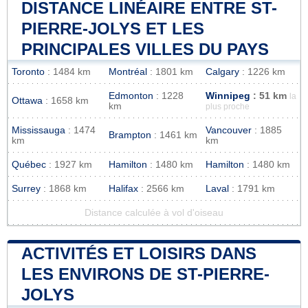
DISTANCE LINÉAIRE ENTRE ST-
PIERRE-JOLYS ET LES
PRINCIPALES VILLES DU PAYS
Toronto
: 1484 km
Montréal
: 1801 km
Calgary
: 1226 km
Edmonton
: 1228
Winnipeg
: 51 km
la
Ottawa
: 1658 km
km
plus proche
Mississauga
: 1474
Vancouver
: 1885
Brampton
: 1461 km
km
km
Québec
: 1927 km
Hamilton
: 1480 km
Hamilton
: 1480 km
Surrey
: 1868 km
Halifax
: 2566 km
Laval
: 1791 km
Distance calculée à vol d'oiseau
ACTIVITÉS ET LOISIRS DANS
LES ENVIRONS DE ST-PIERRE-
JOLYS