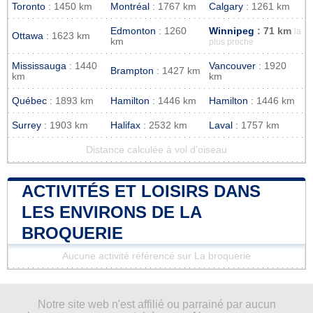
Toronto
: 1450 km
Montréal
: 1767 km
Calgary
: 1261 km
Edmonton
: 1260
Winnipeg
: 71 km
la
Ottawa
: 1623 km
km
plus proche
Mississauga
: 1440
Vancouver
: 1920
Brampton
: 1427 km
km
km
Québec
: 1893 km
Hamilton
: 1446 km
Hamilton
: 1446 km
Surrey
: 1903 km
Halifax
: 2532 km
Laval
: 1757 km
Distance calculée à vol d'oiseau
ACTIVITÉS ET LOISIRS DANS
LES ENVIRONS DE LA
BROQUERIE
Aucune activité référencé sur La broquerie
Notre site web n'est affilié ou parrainé par aucun