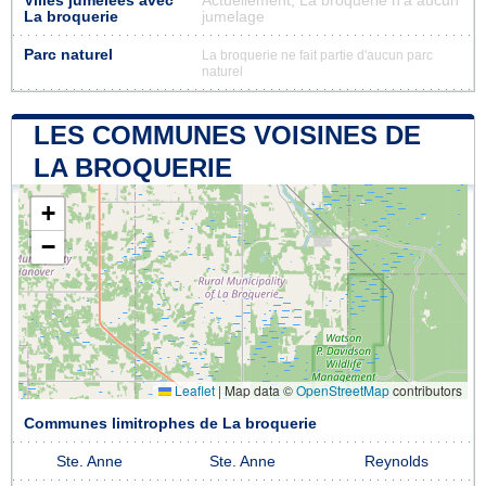
Villes jumelées avec
Actuellement, La broquerie n'a aucun
La broquerie
jumelage
Parc naturel
La broquerie ne fait partie d'aucun parc
naturel
LES COMMUNES VOISINES DE
LA BROQUERIE
+
−
Leaflet
|
Map data ©
OpenStreetMap
contributors
Communes limitrophes de La broquerie
Ste. Anne
Ste. Anne
Reynolds