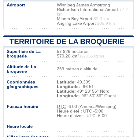
Aéroport
Winnipeg James Armstrong
Richardson International Airport
77.2
km
Miners Bay Airport
82.3 km
Angling Lake Airport
105.9 km
TERRITOIRE DE LA BROQUERIE
Superficie de La
57 926 hectares
broquerie
579,26 km²
(223,65 sq mi)
Altitude de La
269 mètres d'altitude
broquerie
Coordonnées
Latitude:
49.399
géographiques
Longitude:
-96.51
Latitude:
49° 23' 56'' Nord
Longitude:
96° 30' 36'' Ouest
Fuseau horaire
UTC
-6:00 (America/Winnipeg)
Heure d'été : UTC -5:00
Heure d'hiver : UTC -6:00
Heure locale