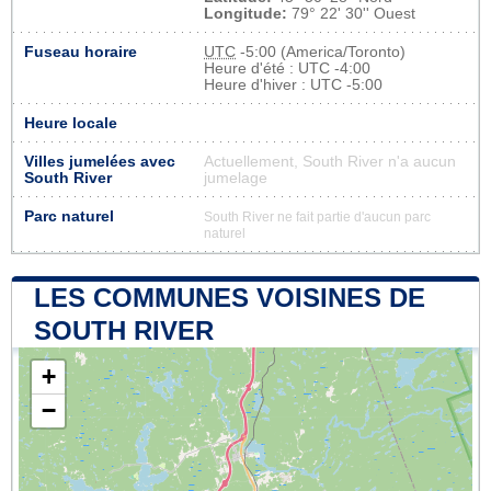
Longitude:
79° 22' 30'' Ouest
Fuseau horaire
UTC
-5:00 (America/Toronto)
Heure d'été : UTC -4:00
Heure d'hiver : UTC -5:00
Heure locale
Villes jumelées avec
Actuellement, South River n'a aucun
South River
jumelage
Parc naturel
South River ne fait partie d'aucun parc
naturel
LES COMMUNES VOISINES DE
SOUTH RIVER
+
−