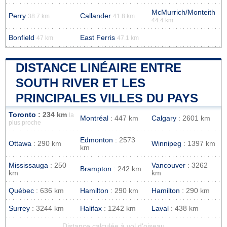
McMurrich/Monteith
Perry
Callander
38.7 km
41.8 km
44.4 km
Bonfield
East Ferris
47 km
47.1 km
DISTANCE LINÉAIRE ENTRE
SOUTH RIVER ET LES
PRINCIPALES VILLES DU PAYS
Toronto
: 234 km
la
Montréal
: 447 km
Calgary
: 2601 km
plus proche
Edmonton
: 2573
Ottawa
: 290 km
Winnipeg
: 1397 km
km
Mississauga
: 250
Vancouver
: 3262
Brampton
: 242 km
km
km
Québec
: 636 km
Hamilton
: 290 km
Hamilton
: 290 km
Surrey
: 3244 km
Halifax
: 1242 km
Laval
: 438 km
Distance calculée à vol d'oiseau