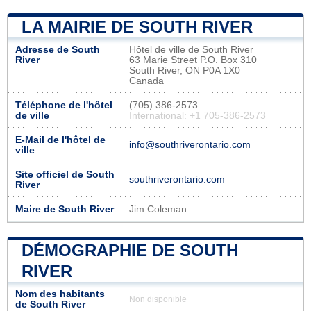
LA MAIRIE DE SOUTH RIVER
Adresse de South
Hôtel de ville de South River
River
63 Marie Street P.O. Box 310
South River, ON P0A 1X0
Canada
Téléphone de l'hôtel
(705) 386-2573
de ville
International: +1 705-386-2573
E-Mail de l'hôtel de
info@southriverontario.com
ville
Site officiel de South
southriverontario.com
River
Maire de South River
Jim Coleman
DÉMOGRAPHIE DE SOUTH
RIVER
Nom des habitants
Non disponible
de South River