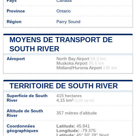
Pays
Canada
Province
Ontario
Région
Parry Sound
MOYENS DE TRANSPORT DE
SOUTH RIVER
Aéroport
North Bay Airport
58.3 km
Muskoka Airport
96.6 km
Midland/Huronia Airport
136 km
TERRITOIRE DE SOUTH RIVER
Superficie de South
415 hectares
River
4,15 km²
(1,60 sq mi)
Altitude de South
357 mètres d'altitude
River
Coordonnées
Latitude:
45.841
géographiques
Longitude:
-79.375
Latitude:
45° 50' 28'' Nord