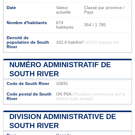
Date
Valeur
Classé par province /
actuelle
Pays
Nombre d'habitants
674
354 / 1 785
habitants
Densité de
population de South
162,4 hab/km²
(420,6 pop/sq mi)
River
NUMÉRO ADMINISTRATIF DE
SOUTH RIVER
Code de South River
10691
Code postal de South
ON P0A
(Plusieurs communes ont le
River
même code postal)
DIVISION ADMINISTRATIVE DE
SOUTH RIVER