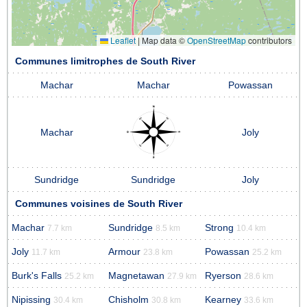
Leaflet
|
Map data ©
OpenStreetMap
contributors
Communes limitrophes de South River
Machar
Machar
Powassan
Machar
Joly
Sundridge
Sundridge
Joly
Communes voisines de South River
Machar
Sundridge
Strong
7.7 km
8.5 km
10.4 km
Joly
Armour
Powassan
11.7 km
23.8 km
25.2 km
Burk's Falls
Magnetawan
Ryerson
25.2 km
27.9 km
28.6 km
Nipissing
Chisholm
Kearney
30.4 km
30.8 km
33.6 km