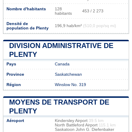
Nombre d'habitants
128
453 / 2 273
habitants
Densité de
196,9 hab/km²
(510,0 pop/sq mi)
population de Plenty
DIVISION ADMINISTRATIVE DE
PLENTY
Pays
Canada
Province
Saskatchewan
Région
Winslow No. 319
MOYENS DE TRANSPORT DE
PLENTY
Aéroport
Kindersley Airport
39.5 km
North Battleford Airport
115.1 km
Saskatoon John G. Diefenbaker