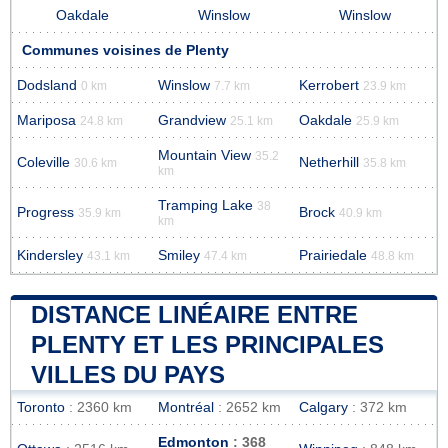
Oakdale
Winslow
Winslow
Communes voisines de Plenty
Dodsland
Winslow
Kerrobert
0 km
7.7 km
23.9 km
Mariposa
Grandview
Oakdale
24.8 km
25.1 km
25.9 km
Mountain View
35.2
Coleville
Netherhill
30.6 km
35.8 km
km
Tramping Lake
38
Progress
Brock
35.9 km
40.9 km
km
Kindersley
Smiley
Prairiedale
43.1 km
47.4 km
48.8 km
DISTANCE LINÉAIRE ENTRE
PLENTY ET LES PRINCIPALES
VILLES DU PAYS
Toronto
: 2360 km
Montréal
: 2652 km
Calgary
: 372 km
Edmonton
: 368