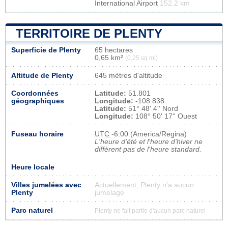
International Airport
152.2 km
TERRITOIRE DE PLENTY
Superficie de Plenty
65 hectares
0,65 km²
(0,25 sq mi)
Altitude de Plenty
645 mètres d'altitude
Coordonnées
Latitude:
51.801
géographiques
Longitude:
-108.838
Latitude:
51° 48' 4'' Nord
Longitude:
108° 50' 17'' Ouest
Fuseau horaire
UTC
-6:00 (America/Regina)
L'heure d'été et l'heure d'hiver ne
diffèrent pas de l'heure standard.
Heure locale
Villes jumelées avec
Actuellement, Plenty n'a aucun
Plenty
jumelage
Parc naturel
Plenty ne fait partie d'aucun parc naturel