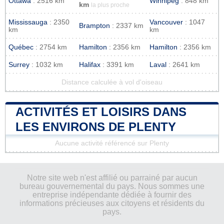
Ottawa
: 2516 km
Winnipeg
: 848 km
km
la plus proche
Mississauga
: 2350
Vancouver
: 1047
Brampton
: 2337 km
km
km
Québec
: 2754 km
Hamilton
: 2356 km
Hamilton
: 2356 km
Surrey
: 1032 km
Halifax
: 3391 km
Laval
: 2641 km
Distance calculée à vol d'oiseau
ACTIVITÉS ET LOISIRS DANS
LES ENVIRONS DE PLENTY
Aucune activité référencé sur Plenty
Notre site web n'est affilié ou parrainé par aucun
bureau gouvernemental du pays. Nous sommes une
entreprise indépendante dédiée à fournir des
informations précieuses aux citoyens et résidents du
pays.