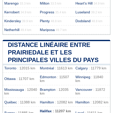
Marengo
Milton
Heart's Hill
33.3 km
33.5 km
34.9 km
Kerrobert
Progress
Luseland
34.9 km
35.4 km
39.2 km
Kindersley
Plenty
Dodsland
39.9 km
48.8 km
48.8 km
Netherhill
Mariposa
49.4 km
49.7 km
DISTANCE LINÉAIRE ENTRE
PRAIRIEDALE ET LES
PRINCIPALES VILLES DU PAYS
Toronto
: 12015 km
Montréal
: 11613 km
Calgary
: 11779 km
Edmonton
: 11507
Winnipeg
: 11840
Ottawa
: 11707 km
km
km
Mississauga
: 12040
Brampton
: 12035
Vancouver
: 11872
km
km
km
Québec
: 11388 km
Hamilton
: 12082 km
Hamilton
: 12082 km
Halifax
: 11207 km
Surrey
: 11885 km
Laval
: 11611 km