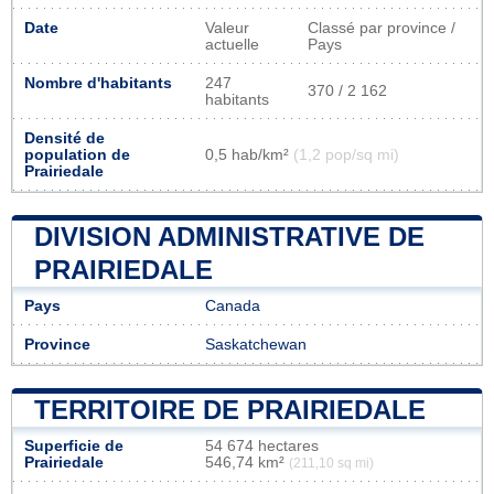
Date
Valeur
Classé par province /
actuelle
Pays
Nombre d'habitants
247
370 / 2 162
habitants
Densité de
population de
0,5 hab/km²
(1,2 pop/sq mi)
Prairiedale
DIVISION ADMINISTRATIVE DE
PRAIRIEDALE
Pays
Canada
Province
Saskatchewan
TERRITOIRE DE PRAIRIEDALE
Superficie de
54 674 hectares
Prairiedale
546,74 km²
(211,10 sq mi)