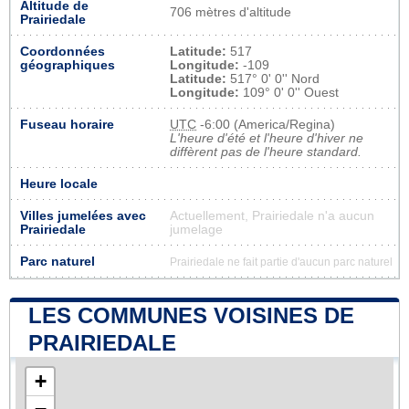
Altitude de
706 mètres d'altitude
Prairiedale
Coordonnées
Latitude:
517
géographiques
Longitude:
-109
Latitude:
517° 0' 0'' Nord
Longitude:
109° 0' 0'' Ouest
Fuseau horaire
UTC
-6:00 (America/Regina)
L'heure d'été et l'heure d'hiver ne
diffèrent pas de l'heure standard.
Heure locale
Villes jumelées avec
Actuellement, Prairiedale n'a aucun
Prairiedale
jumelage
Parc naturel
Prairiedale ne fait partie d'aucun parc naturel
LES COMMUNES VOISINES DE
PRAIRIEDALE
+