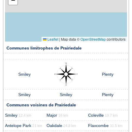
−
Leaflet
|
Map data ©
OpenStreetMap
contributors
Communes limitrophes de Prairiedale
Smiley
Plenty
Smiley
Smiley
Plenty
Communes voisines de Prairiedale
Smiley
Major
Coleville
12.4 km
16 km
19.7 km
Antelope Park
Oakdale
Flaxcombe
21 km
24.8 km
31.5 km