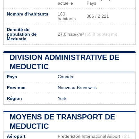
actuelle
Pays
Nombre d'habitants
180
306 / 2 221
habitants
Densité de
population de
27,0 hab/km²
(69,9 pop/sq mi)
Meductic
DIVISION ADMINISTRATIVE DE
MEDUCTIC
Pays
Canada
Province
Nouveau-Brunswick
Région
York
MOYENS DE TRANSPORT DE
MEDUCTIC
Aéroport
Fredericton International Airport
75.1