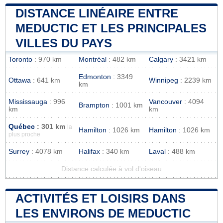
DISTANCE LINÉAIRE ENTRE
MEDUCTIC ET LES PRINCIPALES
VILLES DU PAYS
Toronto
: 970 km
Montréal
: 482 km
Calgary
: 3421 km
Edmonton
: 3349
Ottawa
: 641 km
Winnipeg
: 2239 km
km
Mississauga
: 996
Vancouver
: 4094
Brampton
: 1001 km
km
km
Québec
: 301 km
la
Hamilton
: 1026 km
Hamilton
: 1026 km
plus proche
Surrey
: 4078 km
Halifax
: 340 km
Laval
: 488 km
Distance calculée à vol d'oiseau
ACTIVITÉS ET LOISIRS DANS
LES ENVIRONS DE MEDUCTIC