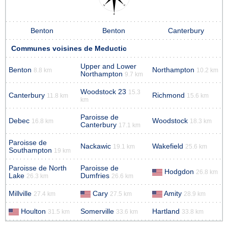
Benton
Benton
Canterbury
Communes voisines de Meductic
Upper and Lower
Benton
Northampton
8.8 km
10.2 km
Northampton
9.7 km
Woodstock 23
15.3
Canterbury
Richmond
11.8 km
15.6 km
km
Paroisse de
Debec
Woodstock
16.8 km
18.3 km
Canterbury
17.1 km
Paroisse de
Nackawic
Wakefield
19.1 km
25.6 km
Southampton
19 km
Paroisse de North
Paroisse de
Hodgdon
26.8 km
Lake
Dumfries
26.3 km
26.6 km
Millville
Cary
Amity
27.4 km
27.5 km
28.9 km
Houlton
Somerville
Hartland
31.5 km
33.6 km
33.8 km