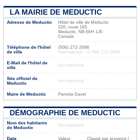
LA MAIRIE DE MEDUCTIC
Adresse de Meductic
Hôtel de ville de Meductic
320, route 165
Meductic, NB E6H 1J5
Canada
Téléphone de l'hôtel
(506) 272-2098
de ville
International: +1 506-272-2098
E-Mail de l'hôtel de
Non disponible
ville
Site officiel de
Non disponible
Meductic
Maire de Meductic
Pamela Gavel
DÉMOGRAPHIE DE MEDUCTIC
Nom des habitants
Non disponible
de Meductic
Date
Valeur
Classé par province /