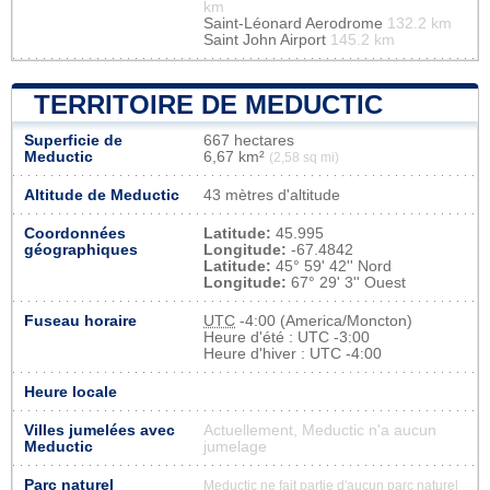
km
Saint-Léonard Aerodrome
132.2 km
Saint John Airport
145.2 km
TERRITOIRE DE MEDUCTIC
Superficie de
667 hectares
Meductic
6,67 km²
(2,58 sq mi)
Altitude de Meductic
43 mètres d'altitude
Coordonnées
Latitude:
45.995
géographiques
Longitude:
-67.4842
Latitude:
45° 59' 42'' Nord
Longitude:
67° 29' 3'' Ouest
Fuseau horaire
UTC
-4:00 (America/Moncton)
Heure d'été : UTC -3:00
Heure d'hiver : UTC -4:00
Heure locale
Villes jumelées avec
Actuellement, Meductic n'a aucun
Meductic
jumelage
Parc naturel
Meductic ne fait partie d'aucun parc naturel