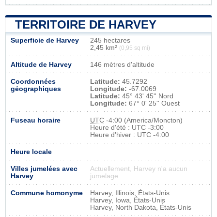
TERRITOIRE DE HARVEY
Superficie de Harvey
245 hectares
2,45 km²
(0,95 sq mi)
Altitude de Harvey
146 mètres d'altitude
Coordonnées
Latitude:
45.7292
géographiques
Longitude:
-67.0069
Latitude:
45° 43' 45'' Nord
Longitude:
67° 0' 25'' Ouest
Fuseau horaire
UTC
-4:00 (America/Moncton)
Heure d'été : UTC -3:00
Heure d'hiver : UTC -4:00
Heure locale
Villes jumelées avec
Actuellement, Harvey n'a aucun
Harvey
jumelage
Commune homonyme
Harvey, Illinois, États-Unis
Harvey, Iowa, États-Unis
Harvey, North Dakota, États-Unis