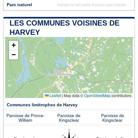
Parc naturel
Harvey ne fait partie d'aucun parc naturel
LES COMMUNES VOISINES DE
HARVEY
+
−
Leaflet
|
Map data ©
OpenStreetMap
contributors
Communes limitrophes de Harvey
Paroisse de Prince-
Paroisse de
Paroisse de
William
Kingsclear
Kingsclear