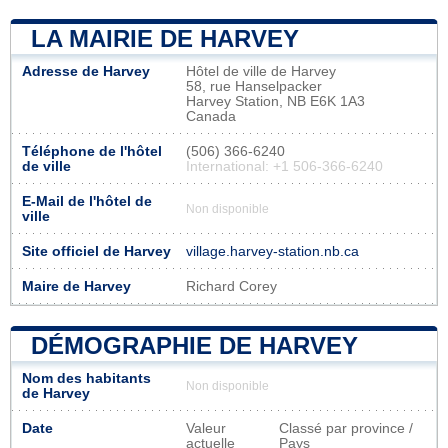
LA MAIRIE DE HARVEY
Adresse de Harvey
Hôtel de ville de Harvey
58, rue Hanselpacker
Harvey Station, NB E6K 1A3
Canada
Téléphone de l'hôtel
(506) 366-6240
de ville
International: +1 506-366-6240
E-Mail de l'hôtel de
Non disponible
ville
Site officiel de Harvey
village.harvey-station.nb.ca
Maire de Harvey
Richard Corey
DÉMOGRAPHIE DE HARVEY
Nom des habitants
Non disponible
de Harvey
Date
Valeur
Classé par province /
actuelle
Pays