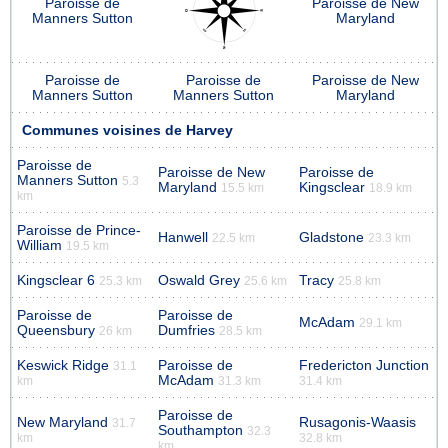
Paroisse de
Paroisse de New
Manners Sutton
Maryland
Paroisse de
Paroisse de
Paroisse de New
Manners Sutton
Manners Sutton
Maryland
Communes voisines de Harvey
Paroisse de
Paroisse de New
Paroisse de
Manners Sutton
5.3
Maryland
Kingsclear
15.5 km
18.9 km
km
Paroisse de Prince-
Hanwell
Gladstone
22.5 km
23.3 km
William
19.5 km
Kingsclear 6
Oswald Grey
Tracy
25.3 km
25.6 km
25.8 km
Paroisse de
Paroisse de
McAdam
29.1 km
Queensbury
Dumfries
26 km
28.5 km
Keswick Ridge
Paroisse de
Fredericton Junction
31.1
McAdam
km
31.3 km
31.4 km
Paroisse de
New Maryland
Rusagonis-Waasis
31.7
Southampton
32.3
km
32.8 km
km