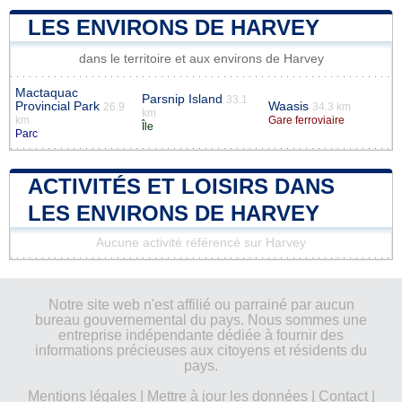
LES ENVIRONS DE HARVEY
dans le territoire et aux environs de Harvey
Mactaquac
Parsnip Island
33.1
Provincial Park
Waasis
26.9
34.3 km
km
km
Gare ferroviaire
Île
Parc
ACTIVITÉS ET LOISIRS DANS
LES ENVIRONS DE HARVEY
Aucune activité référencé sur Harvey
Notre site web n'est affilié ou parrainé par aucun
bureau gouvernemental du pays. Nous sommes une
entreprise indépendante dédiée à fournir des
informations précieuses aux citoyens et résidents du
pays.
Mentions légales
|
Mettre à jour les données
|
Contact
|