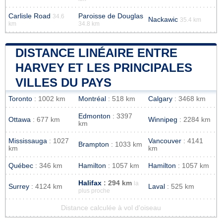
Carlisle Road
Paroisse de Douglas
34.6
Nackawic
35.4 km
km
34.8 km
DISTANCE LINÉAIRE ENTRE
HARVEY ET LES PRINCIPALES
VILLES DU PAYS
Toronto
: 1002 km
Montréal
: 518 km
Calgary
: 3468 km
Edmonton
: 3397
Ottawa
: 677 km
Winnipeg
: 2284 km
km
Mississauga
: 1027
Vancouver
: 4141
Brampton
: 1033 km
km
km
Québec
: 346 km
Hamilton
: 1057 km
Hamilton
: 1057 km
Halifax
: 294 km
la
Surrey
: 4124 km
Laval
: 525 km
plus proche
Distance calculée à vol d'oiseau