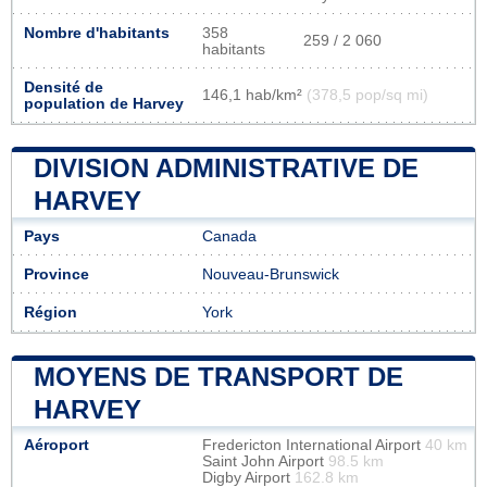
Nombre d'habitants
358
259 / 2 060
habitants
Densité de
146,1 hab/km²
(378,5 pop/sq mi)
population de Harvey
DIVISION ADMINISTRATIVE DE
HARVEY
Pays
Canada
Province
Nouveau-Brunswick
Région
York
MOYENS DE TRANSPORT DE
HARVEY
Aéroport
Fredericton International Airport
40 km
Saint John Airport
98.5 km
Digby Airport
162.8 km