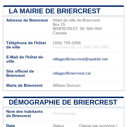
LA MAIRIE DE BRIERCREST
Adresse de Briercrest
Hôtel de ville de Briercrest
Box 25
BRIERCREST, SK S0H 0K0
Canada
Téléphone de l'hôtel
(306) 799-2066
de ville
International: +1 306-799-2066
E-Mail de l'hôtel de
villageofbriercrest@sasktel.net
ville
Site officiel de
villageofbriercrest.ca/
Briercrest
Maire de Briercrest
William Duncan
DÉMOGRAPHIE DE BRIERCREST
Nom des habitants
Non disponible
de Briercrest
Date
Valeur
Classé par province /