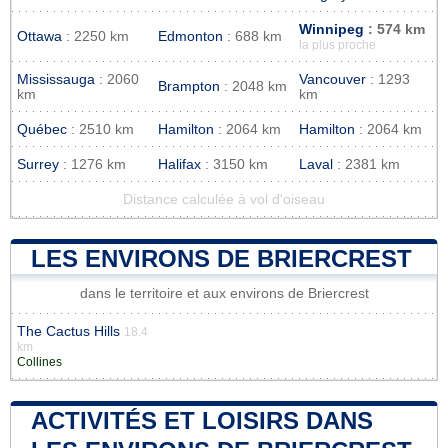
Winnipeg
: 574 km
Ottawa
: 2250 km
Edmonton
: 688 km
la plus proche
Mississauga
: 2060
Vancouver
: 1293
Brampton
: 2048 km
km
km
Québec
: 2510 km
Hamilton
: 2064 km
Hamilton
: 2064 km
Surrey
: 1276 km
Halifax
: 3150 km
Laval
: 2381 km
Distance calculée à vol d'oiseau
LES ENVIRONS DE BRIERCREST
dans le territoire et aux environs de Briercrest
The Cactus Hills
18.4
km
Collines
ACTIVITÉS ET LOISIRS DANS