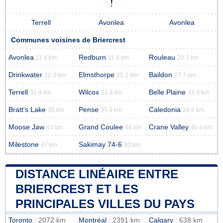
Terrell
Avonlea
Avonlea
Communes voisines de Briercrest
Avonlea
Redburn
Rouleau
11.4 km
11.4 km
20.7 km
Drinkwater
Elmsthorpe
Baildon
22.3 km
25.1 km
27.7 km
Terrell
Wilcox
Belle Plaine
31.4 km
31.4 km
33.4 km
Bratt's Lake
Pense
Caledonia
35 km
37.4 km
38.8 km
Moose Jaw
Grand Coulee
Crane Valley
43 km
44 km
46.4 km
Milestone
Sakimay 74-6
47 km
50 km
DISTANCE LINÉAIRE ENTRE
BRIERCREST ET LES
PRINCIPALES VILLES DU PAYS
Toronto
: 2072 km
Montréal
: 2391 km
Calgary
: 638 km