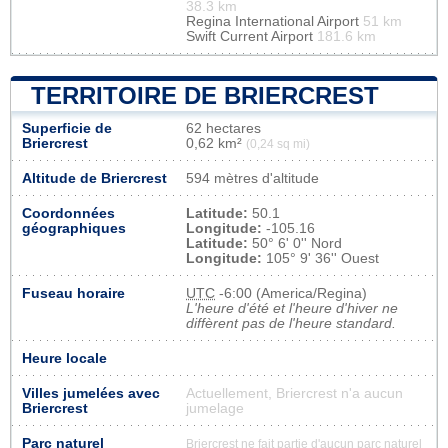
38.3 km
Regina International Airport
51 km
Swift Current Airport
181.6 km
TERRITOIRE DE BRIERCREST
Superficie de
62 hectares
Briercrest
0,62 km²
(0,24 sq mi)
Altitude de Briercrest
594 mètres d'altitude
Coordonnées
Latitude:
50.1
géographiques
Longitude:
-105.16
Latitude:
50° 6' 0'' Nord
Longitude:
105° 9' 36'' Ouest
Fuseau horaire
UTC
-6:00 (America/Regina)
L'heure d'été et l'heure d'hiver ne
diffèrent pas de l'heure standard.
Heure locale
Villes jumelées avec
Actuellement, Briercrest n'a aucun
Briercrest
jumelage
Parc naturel
Briercrest ne fait partie d'aucun parc naturel