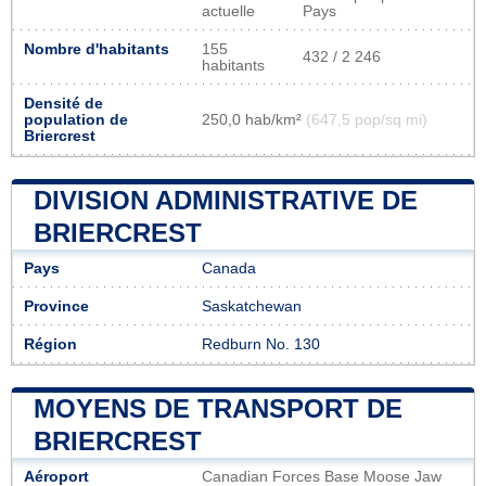
actuelle
Pays
Nombre d'habitants
155
432 / 2 246
habitants
Densité de
population de
250,0 hab/km²
(647,5 pop/sq mi)
Briercrest
DIVISION ADMINISTRATIVE DE
BRIERCREST
Pays
Canada
Province
Saskatchewan
Région
Redburn No. 130
MOYENS DE TRANSPORT DE
BRIERCREST
Aéroport
Canadian Forces Base Moose Jaw