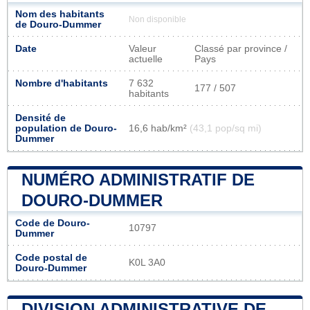
Nom des habitants
Non disponible
de Douro-Dummer
Date
Valeur
Classé par province /
actuelle
Pays
Nombre d'habitants
7 632
177 / 507
habitants
Densité de
population de Douro-
16,6 hab/km²
(43,1 pop/sq mi)
Dummer
NUMÉRO ADMINISTRATIF DE
DOURO-DUMMER
Code de Douro-
10797
Dummer
Code postal de
K0L 3A0
Douro-Dummer
DIVISION ADMINISTRATIVE DE