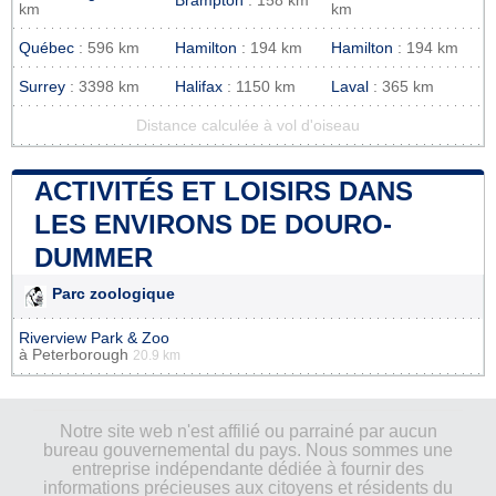
Brampton
: 158 km
km
km
Québec
: 596 km
Hamilton
: 194 km
Hamilton
: 194 km
Surrey
: 3398 km
Halifax
: 1150 km
Laval
: 365 km
Distance calculée à vol d'oiseau
ACTIVITÉS ET LOISIRS DANS
LES ENVIRONS DE DOURO-
DUMMER
Parc zoologique
Riverview Park & Zoo
à
Peterborough
20.9 km
Notre site web n'est affilié ou parrainé par aucun
bureau gouvernemental du pays. Nous sommes une
entreprise indépendante dédiée à fournir des
informations précieuses aux citoyens et résidents du