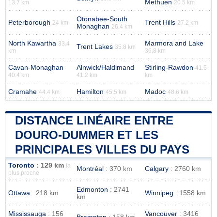
Methuen
13.7 km
20.5 km
Otonabee-South
Peterborough
Trent Hills
24 km
27.2 km
Monaghan
26.4 km
North Kawartha
Marmora and Lake
33.4
Trent Lakes
35.8 km
km
36.8 km
Cavan-Monaghan
Alnwick/Haldimand
Stirling-Rawdon
41.5
40.4 km
41.2 km
km
Cramahe
Hamilton
Madoc
44.4 km
45.5 km
48.6 km
DISTANCE LINÉAIRE ENTRE
DOURO-DUMMER ET LES
PRINCIPALES VILLES DU PAYS
Toronto
: 129 km
la
Montréal
: 370 km
Calgary
: 2760 km
plus proche
Edmonton
: 2741
Ottawa
: 218 km
Winnipeg
: 1558 km
km
Mississauga
: 156
Vancouver
: 3416