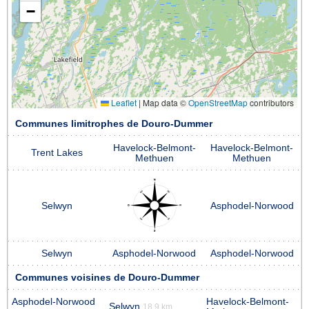
−
Leaflet
|
Map data ©
OpenStreetMap
contributors
Communes limitrophes de Douro-Dummer
Havelock-Belmont-
Havelock-Belmont-
Trent Lakes
Methuen
Methuen
Selwyn
Asphodel-Norwood
Selwyn
Asphodel-Norwood
Asphodel-Norwood
Communes voisines de Douro-Dummer
Asphodel-Norwood
Havelock-Belmont-
Selwyn
18.9 km