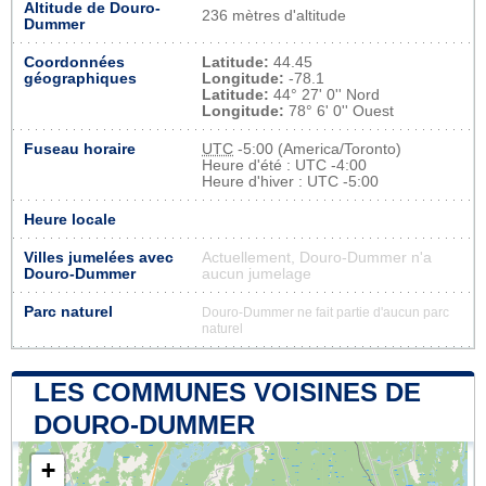
Altitude de Douro-
236 mètres d'altitude
Dummer
Coordonnées
Latitude:
44.45
géographiques
Longitude:
-78.1
Latitude:
44° 27' 0'' Nord
Longitude:
78° 6' 0'' Ouest
Fuseau horaire
UTC
-5:00 (America/Toronto)
Heure d'été : UTC -4:00
Heure d'hiver : UTC -5:00
Heure locale
Villes jumelées avec
Actuellement, Douro-Dummer n'a
Douro-Dummer
aucun jumelage
Parc naturel
Douro-Dummer ne fait partie d'aucun parc
naturel
LES COMMUNES VOISINES DE
DOURO-DUMMER
+