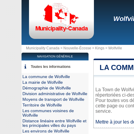
Wolfvi
Municipality Canada >
Nouvelle-Écosse
>
Kings
>
Wolfville
NAVIGATION GÉNÉRALE
LA COMM
Toutes les informations
La commune de Wolfville
La mairie de Wolfville
Démographie de Wolfville
La Town de Wolfvil
Division administrative de Wolfville
répertoriées ci-de
Moyens de transport de Wolfville
Pour toutes vos dé
Territoire de Wolfville
cette page ou cont
Les communes voisines de
service.
Wolfville
Distance linéaire entre Wolfville et
Mettre à jour les 
les principales villes du pays
Les environs de Wolfville