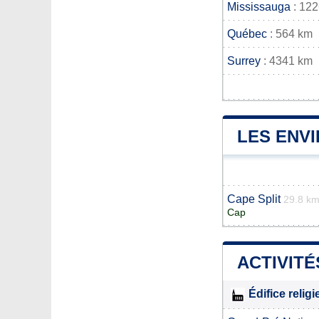
Mississauga
: 12
Québec
: 564 km
Surrey
: 4341 km
LES ENV
Cape Split
29.8 k
Cap
ACTIVITÉ
Édifice relig