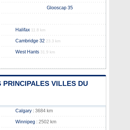
Glooscap 35
Halifax
11.8 km
Cambridge 32
23.3 km
West Hants
31.9 km
 PRINCIPALES VILLES DU
Calgary
: 3684 km
Winnipeg
: 2502 km