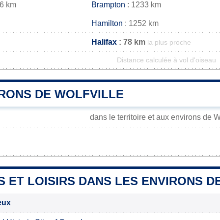
26 km
Brampton
: 1233 km
Hamilton
: 1252 km
Halifax
: 78 km
la plus proche
Distance calculée à vol d'oiseau
IRONS DE WOLFVILLE
dans le territoire et aux environs de W
m
S ET LOISIRS DANS LES ENVIRONS D
ieux