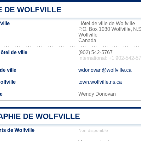
E DE WOLFVILLE
ille
Hôtel de ville de Wolfville
P.O. Box 1030 Wolfville, N
Wolfville
Canada
tel de ville
(902) 542-5767
International: +1 902-542-5
de ville
wdonovan@wolfville.ca
olfville
town.wolfville.ns.ca
le
Wendy Donovan
PHIE DE WOLFVILLE
ts de Wolfville
Non disponible