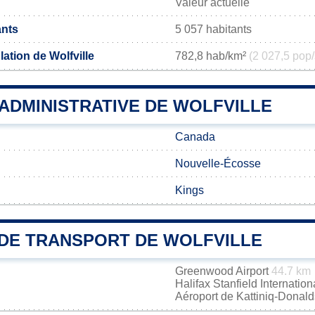
Valeur actuelle
ants
5 057 habitants
ation de Wolfville
782,8 hab/km²
(2 027,5 pop/
 ADMINISTRATIVE DE WOLFVILLE
Canada
Nouvelle-Écosse
Kings
DE TRANSPORT DE WOLFVILLE
Greenwood Airport
44.7 km
Halifax Stanfield Internation
Aéroport de Kattiniq-Donal