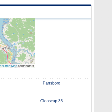
enStreetMap
contributors
Parrsboro
Glooscap 35