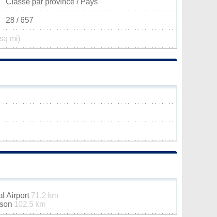
Classé par province / Pays
28 / 657
sq mi)
al Airport
71.2 km
dson
102.5 km