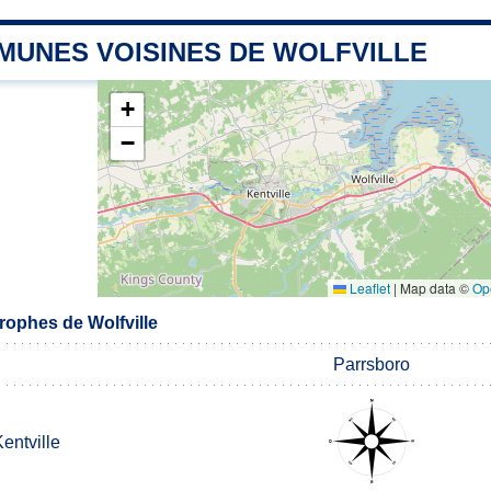
MUNES VOISINES DE WOLFVILLE
+
−
Leaflet
|
Map data ©
Op
ophes de Wolfville
Parrsboro
entville