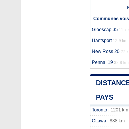
K
Communes voisin
Glooscap 35
11 k
Hantsport
12.9 km
New Ross 20
27 
Pennal 19
32.8 km
DISTANCE
PAYS
Toronto
: 1201 km
Ottawa
: 888 km