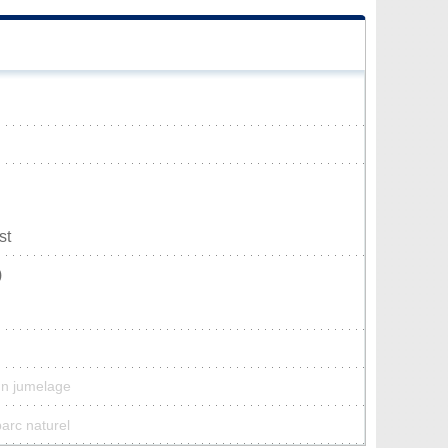
st
)
cun jumelage
parc naturel