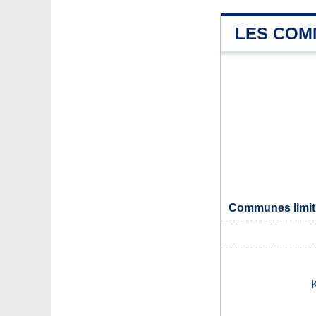
LES COM
Communes limitr
K