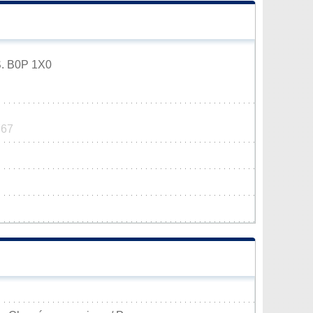
.S. B0P 1X0
767