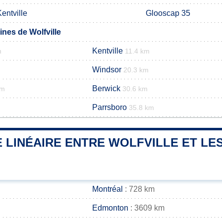
entville
Glooscap 35
es de Wolfville
Kentville
m
11.4 km
Windsor
20.3 km
Berwick
km
30.6 km
Parrsboro
35.8 km
 LINÉAIRE ENTRE WOLFVILLE ET LES
Montréal
: 728 km
Edmonton
: 3609 km