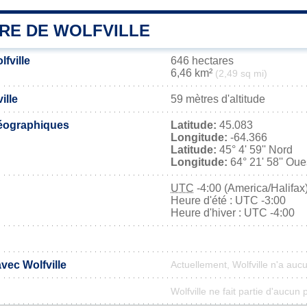
IRE DE WOLFVILLE
lfville
646 hectares
6,46 km²
(2,49 sq mi)
ille
59 mètres d'altitude
éographiques
Latitude:
45.083
Longitude:
-64.366
Latitude:
45° 4' 59'' Nord
Longitude:
64° 21' 58'' Oue
UTC
-4:00 (America/Halifax
Heure d'été : UTC -3:00
Heure d'hiver : UTC -4:00
avec Wolfville
Actuellement, Wolfville n'a au
Wolfville ne fait partie d'aucun 