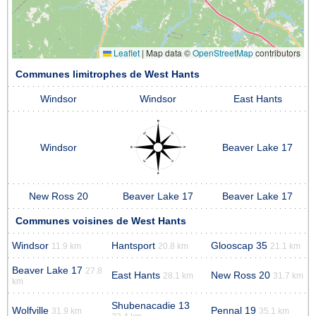
Leaflet
|
Map data ©
OpenStreetMap
contributors
Communes limitrophes de West Hants
Windsor
Windsor
East Hants
Windsor
Beaver Lake 17
New Ross 20
Beaver Lake 17
Beaver Lake 17
Communes voisines de West Hants
Windsor
Hantsport
Glooscap 35
11.9 km
20.8 km
21.1 km
Beaver Lake 17
27.8
East Hants
New Ross 20
28.1 km
31.7 km
km
Shubenacadie 13
Wolfville
Pennal 19
31.9 km
35.1 km