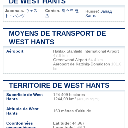
DE WEST HANTS
Japonais:
ウェス
Coréen:
웨스트 핸
Russe:
Запад
Хантс
ト・ハンツ
츠
MOYENS DE TRANSPORT DE
WEST HANTS
Aéroport
Halifax Stanfield International Airport
47.6 km
Greenwood Airport
64.4 km
Aéroport de Kattiniq-Donaldson
101.6
km
TERRITOIRE DE WEST HANTS
Superficie de West
124 409 hectares
Hants
1244,09 km²
(480,35 sq mi)
Altitude de West
160 mètres d'altitude
Hants
Coordonnées
Latitude:
44.967
géographiques
Longitude:
-64.1