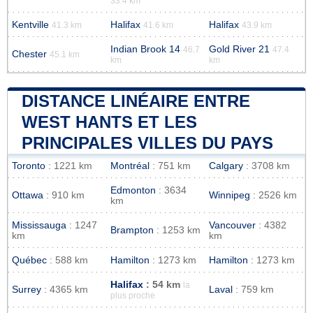
33.4 km
Kentville
Halifax
Halifax
41.3 km
41.6 km
43.9 km
Indian Brook 14
Gold River 21
46.7
47.4
Chester
45.1 km
km
km
DISTANCE LINÉAIRE ENTRE
WEST HANTS ET LES
PRINCIPALES VILLES DU PAYS
Toronto
: 1221 km
Montréal
: 751 km
Calgary
: 3708 km
Edmonton
: 3634
Ottawa
: 910 km
Winnipeg
: 2526 km
km
Mississauga
: 1247
Vancouver
: 4382
Brampton
: 1253 km
km
km
Québec
: 588 km
Hamilton
: 1273 km
Hamilton
: 1273 km
Halifax
: 54 km
la
Surrey
: 4365 km
Laval
: 759 km
plus proche