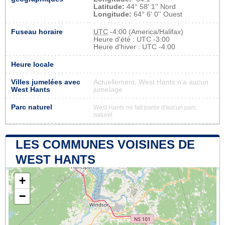
Latitude:
44° 58' 1'' Nord
Longitude:
64° 6' 0'' Ouest
Fuseau horaire
UTC
-4:00 (America/Halifax)
Heure d'été : UTC -3:00
Heure d'hiver : UTC -4:00
Heure locale
Villes jumelées avec
Actuellement, West Hants n'a aucun
West Hants
jumelage
Parc naturel
West Hants ne fait partie d'aucun parc
naturel
LES COMMUNES VOISINES DE
WEST HANTS
+
−