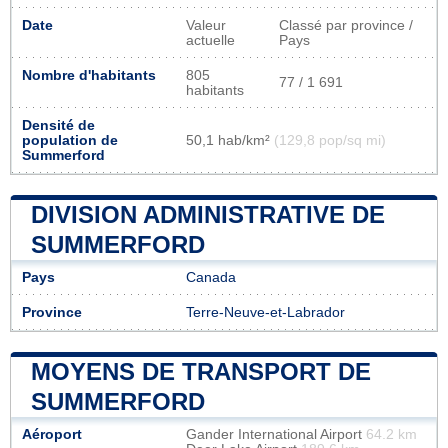
Date
Valeur
Classé par province /
actuelle
Pays
Nombre d'habitants
805
77 / 1 691
habitants
Densité de
population de
50,1 hab/km²
(129,8 pop/sq mi)
Summerford
DIVISION ADMINISTRATIVE DE
SUMMERFORD
Pays
Canada
Province
Terre-Neuve-et-Labrador
MOYENS DE TRANSPORT DE
SUMMERFORD
Aéroport
Gander International Airport
64.2 km