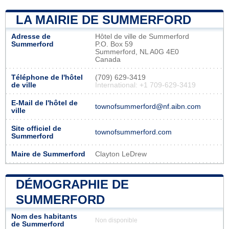
LA MAIRIE DE SUMMERFORD
Adresse de
Hôtel de ville de Summerford
Summerford
P.O. Box 59
Summerford, NL A0G 4E0
Canada
Téléphone de l'hôtel
(709) 629-3419
de ville
International: +1 709-629-3419
E-Mail de l'hôtel de
townofsummerford@nf.aibn.com
ville
Site officiel de
townofsummerford.com
Summerford
Maire de Summerford
Clayton LeDrew
DÉMOGRAPHIE DE
SUMMERFORD
Nom des habitants
Non disponible
de Summerford