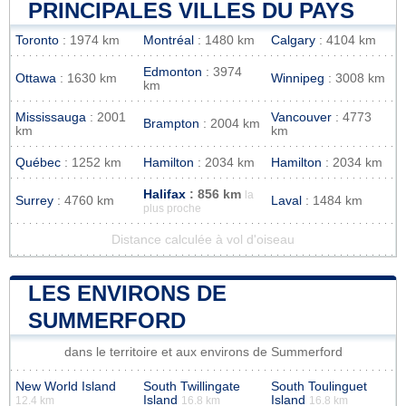
PRINCIPALES VILLES DU PAYS
Toronto
: 1974 km
Montréal
: 1480 km
Calgary
: 4104 km
Edmonton
: 3974
Ottawa
: 1630 km
Winnipeg
: 3008 km
km
Mississauga
: 2001
Vancouver
: 4773
Brampton
: 2004 km
km
km
Québec
: 1252 km
Hamilton
: 2034 km
Hamilton
: 2034 km
Halifax
: 856 km
la
Surrey
: 4760 km
Laval
: 1484 km
plus proche
Distance calculée à vol d'oiseau
LES ENVIRONS DE
SUMMERFORD
dans le territoire et aux environs de Summerford
New World Island
South Twillingate
South Toulinguet
Island
Island
12.4 km
16.8 km
16.8 km