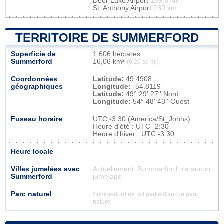
Deer Lake Airport
189.6 km
St. Anthony Airport
230 km
TERRITOIRE DE SUMMERFORD
Superficie de
1 606 hectares
Summerford
16,06 km²
(6,20 sq mi)
Coordonnées
Latitude:
49.4908
géographiques
Longitude:
-54.8119
Latitude:
49° 29' 27'' Nord
Longitude:
54° 48' 43'' Ouest
Fuseau horaire
UTC
-3:30 (America/St_Johns)
Heure d'été : UTC -2:30
Heure d'hiver : UTC -3:30
Heure locale
Villes jumelées avec
Actuellement, Summerford n'a aucun
Summerford
jumelage
Parc naturel
Summerford ne fait partie d'aucun parc
naturel