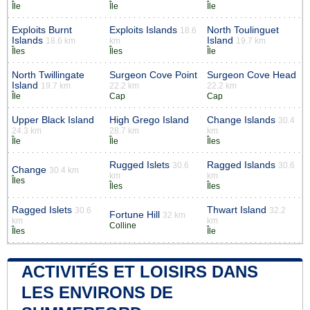
Île
Île
Île
Exploits Burnt
Exploits Islands
North Toulinguet
18.6
Islands
Island
18.6 km
km
19.7 km
Îles
Îles
Île
North Twillingate
Surgeon Cove Point
Surgeon Cove Head
Island
19.7 km
22.2 km
22.2 km
Île
Cap
Cap
Upper Black Island
High Grego Island
Change Islands
30.4
24.3 km
28.7 km
km
Île
Île
Îles
Rugged Islets
Ragged Islands
30.6
30.6
Change
30.4 km
km
km
Îles
Îles
Îles
Ragged Islets
Thwart Island
30.6
32.2
Fortune Hill
32 km
km
km
Colline
Îles
Île
ACTIVITÉS ET LOISIRS DANS
LES ENVIRONS DE