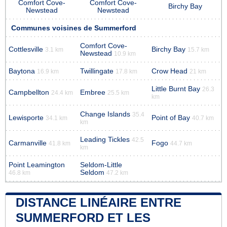
Comfort Cove-
Comfort Cove-
Birchy Bay
Newstead
Newstead
Communes voisines de Summerford
Comfort Cove-
Cottlesville
Birchy Bay
3.1 km
15.7 km
Newstead
10.9 km
Baytona
Twillingate
Crow Head
16.9 km
17.8 km
21 km
Little Burnt Bay
26.3
Campbellton
Embree
24.4 km
25.5 km
km
Change Islands
35.4
Lewisporte
Point of Bay
34.1 km
40.7 km
km
Leading Tickles
42.5
Carmanville
Fogo
41.8 km
44.7 km
km
Point Leamington
Seldom-Little
Seldom
46.8 km
47.2 km
DISTANCE LINÉAIRE ENTRE
SUMMERFORD ET LES