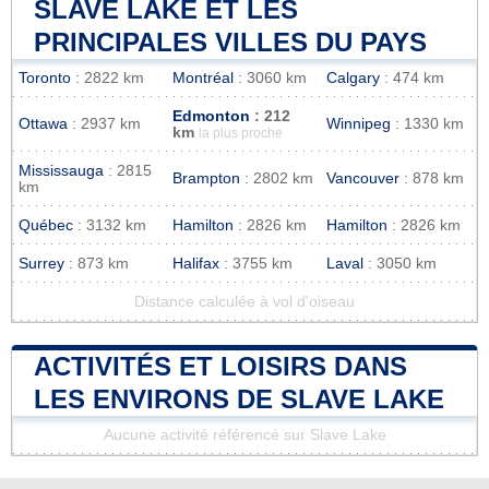
SLAVE LAKE ET LES
PRINCIPALES VILLES DU PAYS
Toronto
: 2822 km
Montréal
: 3060 km
Calgary
: 474 km
Edmonton
: 212
Ottawa
: 2937 km
Winnipeg
: 1330 km
km
la plus proche
Mississauga
: 2815
Brampton
: 2802 km
Vancouver
: 878 km
km
Québec
: 3132 km
Hamilton
: 2826 km
Hamilton
: 2826 km
Surrey
: 873 km
Halifax
: 3755 km
Laval
: 3050 km
Distance calculée à vol d'oiseau
ACTIVITÉS ET LOISIRS DANS
LES ENVIRONS DE SLAVE LAKE
Aucune activité référencé sur Slave Lake