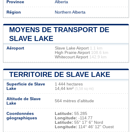
Province
Alberta
Région
Northern Alberta
MOYENS DE TRANSPORT DE
SLAVE LAKE
Aéroport
Slave Lake Airport
1.1 km
High Prairie Airport
108.6 km
Whitecourt Airport
142.9 km
TERRITOIRE DE SLAVE LAKE
Superficie de Slave
1 444 hectares
Lake
14,44 km²
(5,58 sq mi)
Altitude de Slave
564 mètres d'altitude
Lake
Coordonnées
Latitude:
55.285
géographiques
Longitude:
-114.77
Latitude:
55° 17' 6'' Nord
Longitude:
114° 46' 12'' Ouest