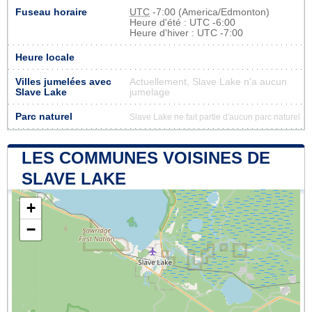
Fuseau horaire
UTC
-7:00 (America/Edmonton)
Heure d'été : UTC -6:00
Heure d'hiver : UTC -7:00
Heure locale
Villes jumelées avec
Actuellement, Slave Lake n'a aucun
Slave Lake
jumelage
Parc naturel
Slave Lake ne fait partie d'aucun parc naturel
LES COMMUNES VOISINES DE
SLAVE LAKE
+
−