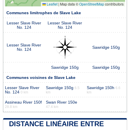
Leaflet
|
Map data ©
OpenStreetMap
contributors
Communes limitrophes de Slave Lake
Lesser Slave River
Lesser Slave River
No. 124
No. 124
Lesser Slave River
Sawridge 150g
No. 124
Sawridge 150g
Sawridge 150g
Communes voisines de Slave Lake
Lesser Slave River
Sawridge 150g
Sawridge 150h
6.5
6.6
No. 124
0 km
km
km
Assineau River 150f
Swan River 150e
28.8 km
47.4 km
DISTANCE LINÉAIRE ENTRE