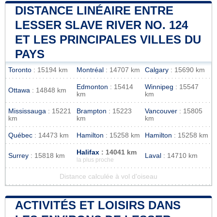
DISTANCE LINÉAIRE ENTRE
LESSER SLAVE RIVER NO. 124
ET LES PRINCIPALES VILLES DU
PAYS
Toronto
: 15194 km
Montréal
: 14707 km
Calgary
: 15690 km
Edmonton
: 15414
Winnipeg
: 15547
Ottawa
: 14848 km
km
km
Mississauga
: 15221
Brampton
: 15223
Vancouver
: 15805
km
km
km
Québec
: 14473 km
Hamilton
: 15258 km
Hamilton
: 15258 km
Halifax
: 14041 km
Surrey
: 15818 km
Laval
: 14710 km
la plus proche
Distance calculée à vol d'oiseau
ACTIVITÉS ET LOISIRS DANS