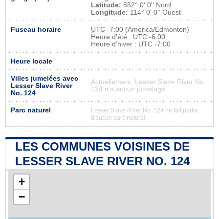
Latitude:
552° 0' 0'' Nord
Longitude:
114° 0' 0'' Ouest
Fuseau horaire
UTC
-7:00 (America/Edmonton)
Heure d'été : UTC -6:00
Heure d'hiver : UTC -7:00
Heure locale
Villes jumelées avec
Actuellement, Lesser Slave River No.
Lesser Slave River
124 n'a aucun jumelage
No. 124
Parc naturel
Lesser Slave River No. 124 ne fait partie
d'aucun parc naturel
LES COMMUNES VOISINES DE
LESSER SLAVE RIVER NO. 124
+
−