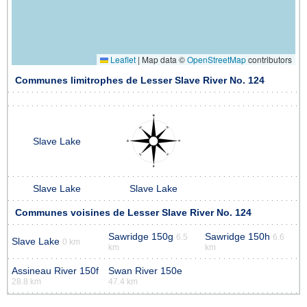
Leaflet
|
Map data ©
OpenStreetMap
contributors
Communes limitrophes de Lesser Slave River No. 124
Slave Lake
Slave Lake
Slave Lake
Communes voisines de Lesser Slave River No. 124
Sawridge 150g
Sawridge 150h
6.5
6.6
Slave Lake
0 km
km
km
Assineau River 150f
Swan River 150e
28.8 km
47.4 km