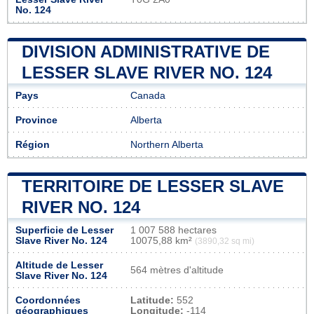
No. 124
DIVISION ADMINISTRATIVE DE
LESSER SLAVE RIVER NO. 124
Pays
Canada
Province
Alberta
Région
Northern Alberta
TERRITOIRE DE LESSER SLAVE
RIVER NO. 124
Superficie de Lesser
1 007 588 hectares
Slave River No. 124
10075,88 km²
(3890,32 sq mi)
Altitude de Lesser
564 mètres d'altitude
Slave River No. 124
Coordonnées
Latitude:
552
géographiques
Longitude:
-114