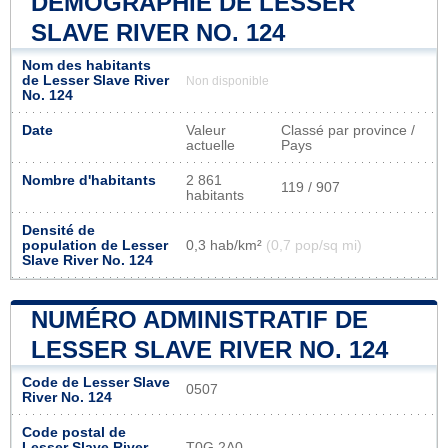
DÉMOGRAPHIE DE LESSER
SLAVE RIVER NO. 124
Nom des habitants
de Lesser Slave River
Non disponible
No. 124
Date
Valeur
Classé par province /
actuelle
Pays
Nombre d'habitants
2 861
119 / 907
habitants
Densité de
population de Lesser
0,3 hab/km²
(0,7 pop/sq mi)
Slave River No. 124
NUMÉRO ADMINISTRATIF DE
LESSER SLAVE RIVER NO. 124
Code de Lesser Slave
0507
River No. 124
Code postal de
Lesser Slave River
T0G 2A0