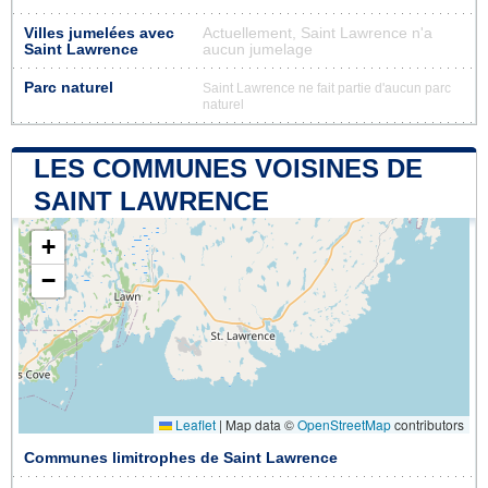
Villes jumelées avec
Actuellement, Saint Lawrence n'a
Saint Lawrence
aucun jumelage
Parc naturel
Saint Lawrence ne fait partie d'aucun parc
naturel
LES COMMUNES VOISINES DE
SAINT LAWRENCE
+
−
Leaflet
|
Map data ©
OpenStreetMap
contributors
Communes limitrophes de Saint Lawrence