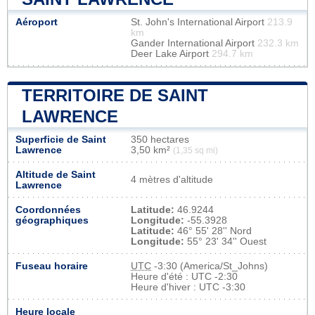
Aéroport
St. John's International Airport
213.9
km
Gander International Airport
232.3 km
Deer Lake Airport
294.7 km
TERRITOIRE DE SAINT
LAWRENCE
Superficie de Saint
350 hectares
Lawrence
3,50 km²
(1,35 sq mi)
Altitude de Saint
4 mètres d'altitude
Lawrence
Coordonnées
Latitude:
46.9244
géographiques
Longitude:
-55.3928
Latitude:
46° 55' 28'' Nord
Longitude:
55° 23' 34'' Ouest
Fuseau horaire
UTC
-3:30 (America/St_Johns)
Heure d'été : UTC -2:30
Heure d'hiver : UTC -3:30
Heure locale