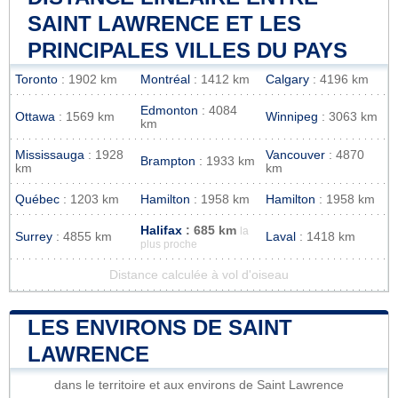
SAINT LAWRENCE ET LES
PRINCIPALES VILLES DU PAYS
Toronto
: 1902 km
Montréal
: 1412 km
Calgary
: 4196 km
Edmonton
: 4084
Ottawa
: 1569 km
Winnipeg
: 3063 km
km
Mississauga
: 1928
Vancouver
: 4870
Brampton
: 1933 km
km
km
Québec
: 1203 km
Hamilton
: 1958 km
Hamilton
: 1958 km
Halifax
: 685 km
la
Surrey
: 4855 km
Laval
: 1418 km
plus proche
Distance calculée à vol d'oiseau
LES ENVIRONS DE SAINT
LAWRENCE
dans le territoire et aux environs de Saint Lawrence