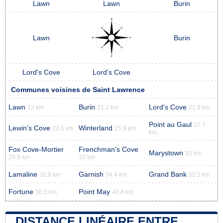
Lawn
Lawn
Burin
Lawn
Burin
Lord's Cove
Lord's Cove
Communes voisines de Saint Lawrence
Lawn
Burin
Lord's Cove
12 km
21.2 km
21.9 km
Point au Gaul
27.7
Lewin's Cove
Winterland
22.6 km
25.9 km
km
Fox Cove-Mortier
Frenchman's Cove
Marystown
32 km
28.9 km
32 km
Lamaline
Garnish
Grand Bank
32.9 km
34.4 km
35.5 km
Fortune
Point May
36.5 km
40.8 km
DISTANCE LINÉAIRE ENTRE