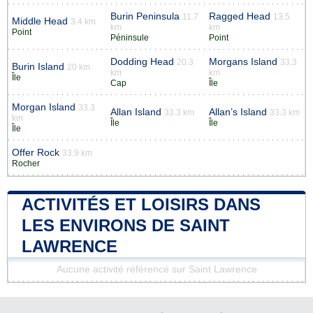
Burin Peninsula
Ragged Head
11.7
13.5
Middle Head
3.4 km
km
km
Point
Péninsule
Point
Dodding Head
Morgans Island
20.3
33.3
Burin Island
20 km
km
km
Île
Cap
Île
Morgan Island
33.3
Allan Island
Allan’s Island
33.3 km
33.3 km
km
Île
Île
Île
Offer Rock
33.9 km
Rocher
ACTIVITÉS ET LOISIRS DANS
LES ENVIRONS DE SAINT
LAWRENCE
Aucune activité référencé sur Saint Lawrence