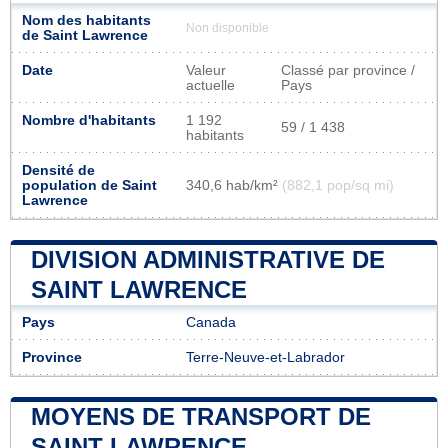
Nom des habitants
Non disponible
de Saint Lawrence
Date
Valeur
Classé par province /
actuelle
Pays
Nombre d'habitants
1 192
59 / 1 438
habitants
Densité de
population de Saint
340,6 hab/km²
(882,1 pop/sq mi)
Lawrence
DIVISION ADMINISTRATIVE DE
SAINT LAWRENCE
Pays
Canada
Province
Terre-Neuve-et-Labrador
MOYENS DE TRANSPORT DE
SAINT LAWRENCE