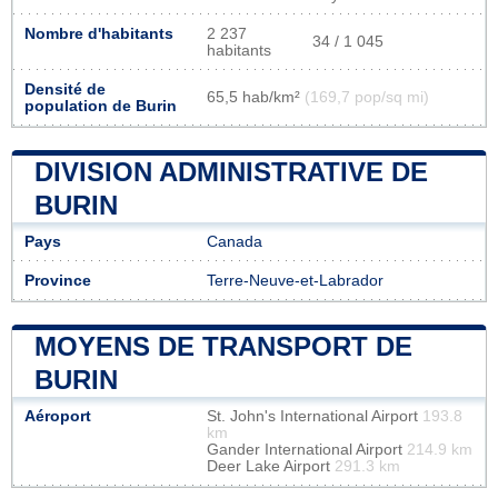
Nombre d'habitants
2 237
34 / 1 045
habitants
Densité de
65,5 hab/km²
(169,7 pop/sq mi)
population de Burin
DIVISION ADMINISTRATIVE DE
BURIN
Pays
Canada
Province
Terre-Neuve-et-Labrador
MOYENS DE TRANSPORT DE
BURIN
Aéroport
St. John's International Airport
193.8
km
Gander International Airport
214.9 km
Deer Lake Airport
291.3 km