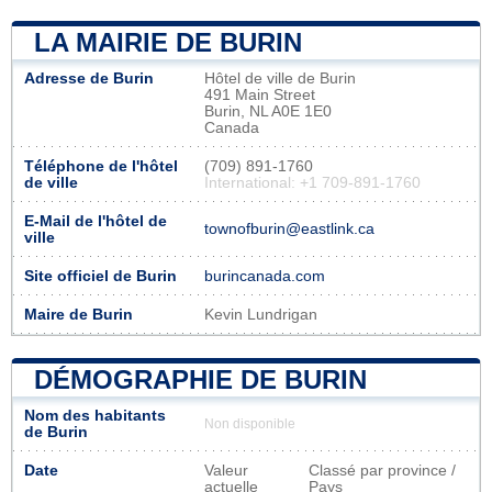
LA MAIRIE DE BURIN
Adresse de Burin
Hôtel de ville de Burin
491 Main Street
Burin, NL A0E 1E0
Canada
Téléphone de l'hôtel
(709) 891-1760
de ville
International: +1 709-891-1760
E-Mail de l'hôtel de
townofburin@eastlink.ca
ville
Site officiel de Burin
burincanada.com
Maire de Burin
Kevin Lundrigan
DÉMOGRAPHIE DE BURIN
Nom des habitants
Non disponible
de Burin
Date
Valeur
Classé par province /
actuelle
Pays