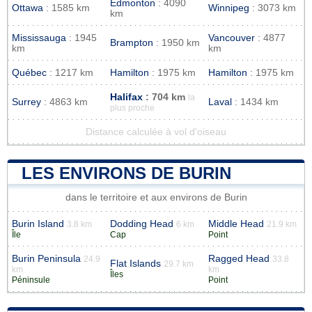
Edmonton
: 4090
Ottawa
: 1585 km
Winnipeg
: 3073 km
km
Mississauga
: 1945
Vancouver
: 4877
Brampton
: 1950 km
km
km
Québec
: 1217 km
Hamilton
: 1975 km
Hamilton
: 1975 km
Halifax
: 704 km
la
Surrey
: 4863 km
Laval
: 1434 km
plus proche
Distance calculée à vol d'oiseau
LES ENVIRONS DE BURIN
dans le territoire et aux environs de Burin
Burin Island
Dodding Head
Middle Head
3.8 km
6 km
21.9 km
Île
Cap
Point
Burin Peninsula
Ragged Head
24.9
33.8
Flat Islands
29.7 km
km
km
Îles
Péninsule
Point