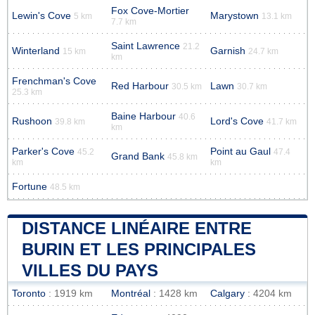
Fox Cove-Mortier
Lewin's Cove
Marystown
5 km
13.1 km
7.7 km
Saint Lawrence
21.2
Winterland
Garnish
15 km
24.7 km
km
Frenchman's Cove
Red Harbour
Lawn
30.5 km
30.7 km
25.3 km
Baine Harbour
40.6
Rushoon
Lord's Cove
39.8 km
41.7 km
km
Parker's Cove
Point au Gaul
45.2
47.4
Grand Bank
45.8 km
km
km
Fortune
48.5 km
DISTANCE LINÉAIRE ENTRE
BURIN ET LES PRINCIPALES
VILLES DU PAYS
Toronto
: 1919 km
Montréal
: 1428 km
Calgary
: 4204 km