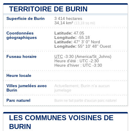
TERRITOIRE DE BURIN
Superficie de Burin
3 414 hectares
34,14 km²
(13,18 sq mi)
Coordonnées
Latitude:
47.05
géographiques
Longitude:
-55.18
Latitude:
47° 3' 0'' Nord
Longitude:
55° 10' 48'' Ouest
Fuseau horaire
UTC
-3:30 (America/St_Johns)
Heure d'été : UTC -2:30
Heure d'hiver : UTC -3:30
Heure locale
Villes jumelées avec
Actuellement, Burin n'a aucun
Burin
jumelage
Parc naturel
Burin ne fait partie d'aucun parc naturel
LES COMMUNES VOISINES DE
BURIN