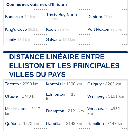
Communes voisines d'Elliston
Trinity Bay North
Bonavista
Duntara
7.1 km
26 km
15.3 km
King's Cove
Keels
Port Rexton
26.2 km
28.3 km
33.5 km
Trinity
Salvage
38.9 km
45.4 km
DISTANCE LINÉAIRE ENTRE
ELLISTON ET LES PRINCIPALES
VILLES DU PAYS
Toronto
: 2090 km
Montréal
: 1596 km
Calgary
: 4263 km
Edmonton
: 4134
Ottawa
: 1749 km
Winnipeg
: 3161 km
km
Mississauga
: 2117
Vancouver
: 4932
Brampton
: 2121 km
km
km
Québec
: 1373 km
Hamilton
: 2149 km
Hamilton
: 2149 km