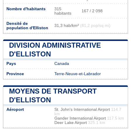
Nombre d'habitants
315
167 / 2 098
habitants
Densité de
31,3 hab/km²
(81,2 pop/sq mi)
population d'Elliston
DIVISION ADMINISTRATIVE
D'ELLISTON
Pays
Canada
Province
Terre-Neuve-et-Labrador
MOYENS DE TRANSPORT
D'ELLISTON
Aéroport
St. John's International Airport
114.7
km
Gander International Airport
117.5 km
Deer Lake Airport
325.1 km