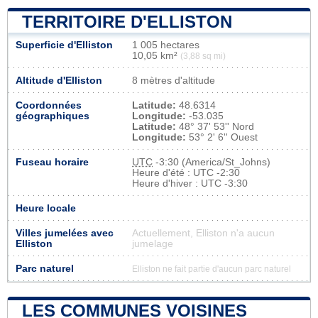
TERRITOIRE D'ELLISTON
Superficie d'Elliston
1 005 hectares
10,05 km²
(3,88 sq mi)
Altitude d'Elliston
8 mètres d'altitude
Coordonnées
Latitude:
48.6314
géographiques
Longitude:
-53.035
Latitude:
48° 37' 53'' Nord
Longitude:
53° 2' 6'' Ouest
Fuseau horaire
UTC
-3:30 (America/St_Johns)
Heure d'été : UTC -2:30
Heure d'hiver : UTC -3:30
Heure locale
Villes jumelées avec
Actuellement, Elliston n'a aucun
Elliston
jumelage
Parc naturel
Elliston ne fait partie d'aucun parc naturel
LES COMMUNES VOISINES