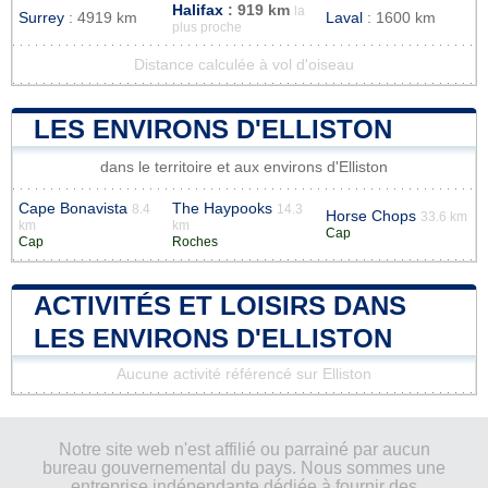
Halifax
: 919 km
la
Surrey
: 4919 km
Laval
: 1600 km
plus proche
Distance calculée à vol d'oiseau
LES ENVIRONS D'ELLISTON
dans le territoire et aux environs d'Elliston
Cape Bonavista
The Haypooks
8.4
14.3
Horse Chops
33.6 km
km
km
Cap
Cap
Roches
ACTIVITÉS ET LOISIRS DANS
LES ENVIRONS D'ELLISTON
Aucune activité référencé sur Elliston
Notre site web n'est affilié ou parrainé par aucun
bureau gouvernemental du pays. Nous sommes une
entreprise indépendante dédiée à fournir des