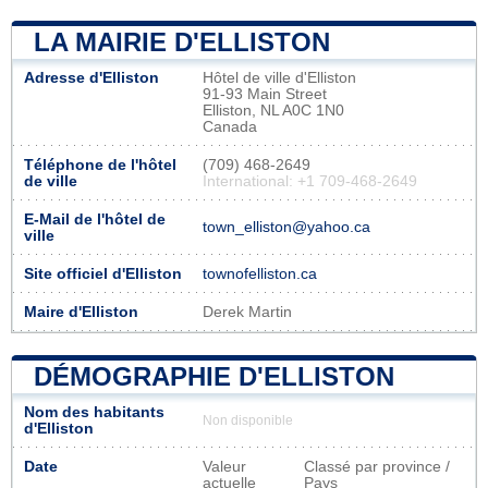
LA MAIRIE D'ELLISTON
Adresse d'Elliston
Hôtel de ville d'Elliston
91-93 Main Street
Elliston, NL A0C 1N0
Canada
Téléphone de l'hôtel
(709) 468-2649
de ville
International: +1 709-468-2649
E-Mail de l'hôtel de
town_elliston@yahoo.ca
ville
Site officiel d'Elliston
townofelliston.ca
Maire d'Elliston
Derek Martin
DÉMOGRAPHIE D'ELLISTON
Nom des habitants
Non disponible
d'Elliston
Date
Valeur
Classé par province /
actuelle
Pays