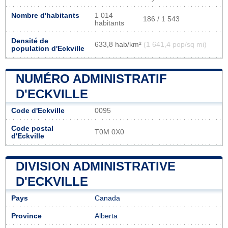
Nombre d'habitants
1 014
186 / 1 543
habitants
Densité de
633,8 hab/km²
(1 641,4 pop/sq mi)
population d'Eckville
NUMÉRO ADMINISTRATIF
D'ECKVILLE
Code d'Eckville
0095
Code postal
T0M 0X0
d'Eckville
DIVISION ADMINISTRATIVE
D'ECKVILLE
Pays
Canada
Province
Alberta