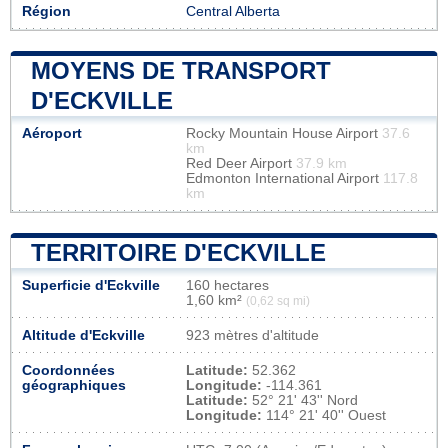
Région
Central Alberta
MOYENS DE TRANSPORT
D'ECKVILLE
Aéroport
Rocky Mountain House Airport
37.6
km
Red Deer Airport
37.9 km
Edmonton International Airport
117.8
km
TERRITOIRE D'ECKVILLE
Superficie d'Eckville
160 hectares
1,60 km²
(0,62 sq mi)
Altitude d'Eckville
923 mètres d'altitude
Coordonnées
Latitude:
52.362
géographiques
Longitude:
-114.361
Latitude:
52° 21' 43'' Nord
Longitude:
114° 21' 40'' Ouest