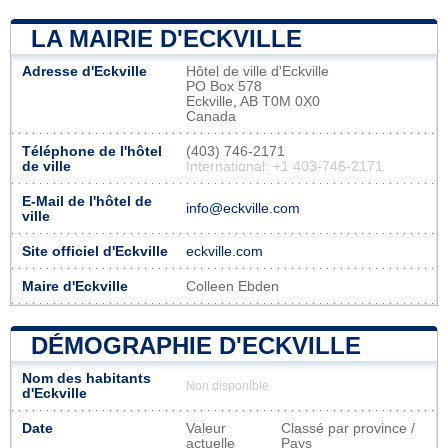
LA MAIRIE D'ECKVILLE
Adresse d'Eckville
Hôtel de ville d'Eckville
PO Box 578
Eckville, AB T0M 0X0
Canada
Téléphone de l'hôtel
(403) 746-2171
de ville
International: +1 403-746-2171
E-Mail de l'hôtel de
info@eckville.com
ville
Site officiel d'Eckville
eckville.com
Maire d'Eckville
Colleen Ebden
DÉMOGRAPHIE D'ECKVILLE
Nom des habitants
Non disponible
d'Eckville
Date
Valeur
Classé par province /
actuelle
Pays