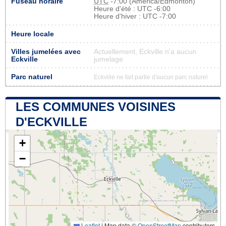
Fuseau horaire
UTC
-7:00 (America/Edmonton)
Heure d'été : UTC -6:00
Heure d'hiver : UTC -7:00
Heure locale
Villes jumelées avec
Actuellement, Eckville n'a aucun
Eckville
jumelage
Parc naturel
Eckville ne fait partie d'aucun parc naturel
LES COMMUNES VOISINES
D'ECKVILLE
+
−
Leaflet
|
Map data ©
OpenStreetMap
contributors