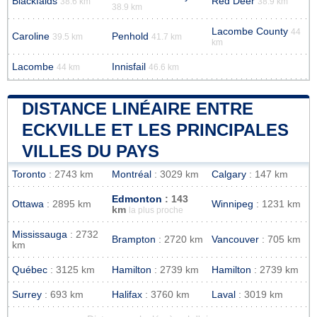
Blackfalds
Red Deer
38.6 km
38.9 km
38.9 km
Lacombe County
44
Caroline
Penhold
39.5 km
41.7 km
km
Lacombe
Innisfail
44 km
46.6 km
DISTANCE LINÉAIRE ENTRE
ECKVILLE ET LES PRINCIPALES
VILLES DU PAYS
Toronto
: 2743 km
Montréal
: 3029 km
Calgary
: 147 km
Edmonton
: 143
Ottawa
: 2895 km
Winnipeg
: 1231 km
km
la plus proche
Mississauga
: 2732
Brampton
: 2720 km
Vancouver
: 705 km
km
Québec
: 3125 km
Hamilton
: 2739 km
Hamilton
: 2739 km
Surrey
: 693 km
Halifax
: 3760 km
Laval
: 3019 km