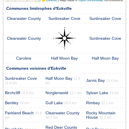
Communes limitrophes d'Eckville
Clearwater County
Sunbreaker Cove
Sunbreaker Cove
Clearwater County
Sunbreaker Cove
Caroline
Half Moon Bay
Half Moon Bay
Communes voisines d'Eckville
Sunbreaker Cove
Half Moon Bay
12.5
Jarvis Bay
15.4 km
11.6 km
km
Birchcliff
Norglenwold
Sylvan Lake
16.6 km
16.7 km
19 km
Bentley
Gull Lake
Rimbey
24 km
29.8 km
32.1 km
Parkland Beach
Clearwater County
Rocky Mountain
33.8
House
km
38.2 km
38.2 km
Red Deer County