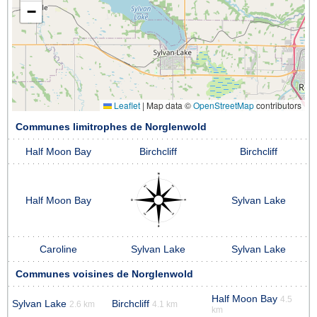
−
Leaflet
|
Map data ©
OpenStreetMap
contributors
Communes limitrophes de Norglenwold
Half Moon Bay
Birchcliff
Birchcliff
Half Moon Bay
Sylvan Lake
Caroline
Sylvan Lake
Sylvan Lake
Communes voisines de Norglenwold
Half Moon Bay
4.5
Sylvan Lake
Birchcliff
2.6 km
4.1 km
km