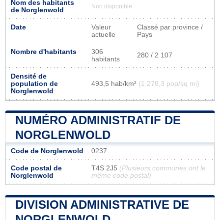
Nom des habitants
Non disponible
de Norglenwold
Date
Valeur
Classé par province /
actuelle
Pays
Nombre d'habitants
306
280 / 2 107
habitants
Densité de
population de
493,5 hab/km²
(1 278,3 pop/sq mi)
Norglenwold
NUMÉRO ADMINISTRATIF DE
NORGLENWOLD
Code de Norglenwold
0237
Code postal de
T4S 2J5
(Plusieurs communes ont le
Norglenwold
même code postal)
DIVISION ADMINISTRATIVE DE
NORGLENWOLD