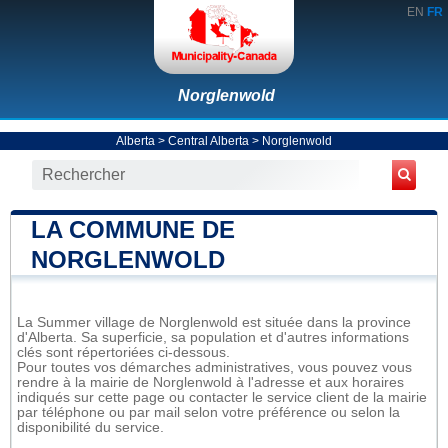
EN
FR
Norglenwold
Alberta
>
Central Alberta
>
Norglenwold
LA COMMUNE DE
NORGLENWOLD
La Summer village de Norglenwold est située dans la province
d'Alberta. Sa superficie, sa population et d'autres informations
clés sont répertoriées ci-dessous.
Pour toutes vos démarches administratives, vous pouvez vous
rendre à la mairie de Norglenwold à l'adresse et aux horaires
indiqués sur cette page ou contacter le service client de la mairie
par téléphone ou par mail selon votre préférence ou selon la
disponibilité du service.