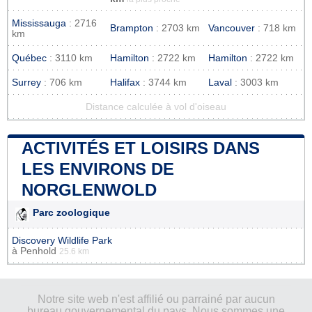
Mississauga
: 2716
Brampton
: 2703 km
Vancouver
: 718 km
km
Québec
: 3110 km
Hamilton
: 2722 km
Hamilton
: 2722 km
Surrey
: 706 km
Halifax
: 3744 km
Laval
: 3003 km
Distance calculée à vol d'oiseau
ACTIVITÉS ET LOISIRS DANS
LES ENVIRONS DE
NORGLENWOLD
Parc zoologique
Discovery Wildlife Park
à
Penhold
25.6 km
Notre site web n'est affilié ou parrainé par aucun
bureau gouvernemental du pays. Nous sommes une