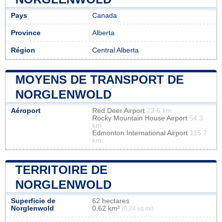
Pays
Canada
Province
Alberta
Région
Central Alberta
MOYENS DE TRANSPORT DE
NORGLENWOLD
Aéroport
Red Deer Airport
22.6 km
Rocky Mountain House Airport
54.3
km
Edmonton International Airport
115.7
km
TERRITOIRE DE
NORGLENWOLD
Superficie de
62 hectares
Norglenwold
0,62 km²
(0,24 sq mi)