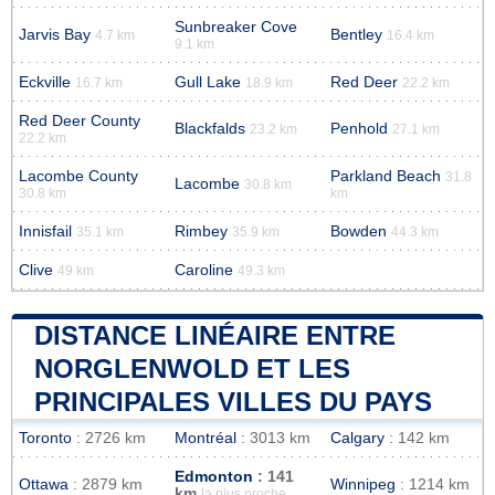
Sunbreaker Cove
Jarvis Bay
Bentley
4.7 km
16.4 km
9.1 km
Eckville
Gull Lake
Red Deer
16.7 km
18.9 km
22.2 km
Red Deer County
Blackfalds
Penhold
23.2 km
27.1 km
22.2 km
Lacombe County
Parkland Beach
31.8
Lacombe
30.8 km
30.8 km
km
Innisfail
Rimbey
Bowden
35.1 km
35.9 km
44.3 km
Clive
Caroline
49 km
49.3 km
DISTANCE LINÉAIRE ENTRE
NORGLENWOLD ET LES
PRINCIPALES VILLES DU PAYS
Toronto
: 2726 km
Montréal
: 3013 km
Calgary
: 142 km
Edmonton
: 141
Ottawa
: 2879 km
Winnipeg
: 1214 km
km
la plus proche