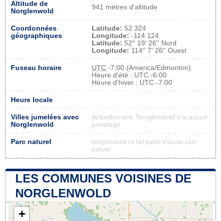
Altitude de
941 mètres d'altitude
Norglenwold
Coordonnées
Latitude:
52.324
géographiques
Longitude:
-114.124
Latitude:
52° 19' 26'' Nord
Longitude:
114° 7' 26'' Ouest
Fuseau horaire
UTC
-7:00 (America/Edmonton)
Heure d'été : UTC -6:00
Heure d'hiver : UTC -7:00
Heure locale
Villes jumelées avec
Actuellement, Norglenwold n'a aucun
Norglenwold
jumelage
Parc naturel
Norglenwold ne fait partie d'aucun parc
naturel
LES COMMUNES VOISINES DE
NORGLENWOLD
+