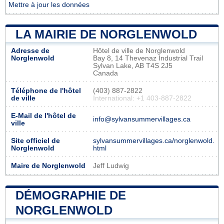
Mettre à jour les données
LA MAIRIE DE NORGLENWOLD
Adresse de
Hôtel de ville de Norglenwold
Norglenwold
Bay 8, 14 Thevenaz Industrial Trail
Sylvan Lake, AB T4S 2J5
Canada
Téléphone de l'hôtel
(403) 887-2822
de ville
International: +1 403-887-2822
E-Mail de l'hôtel de
info@sylvansummervillages.ca
ville
Site officiel de
sylvansummervillages.ca/norglenwold.
Norglenwold
html
Maire de Norglenwold
Jeff Ludwig
DÉMOGRAPHIE DE
NORGLENWOLD