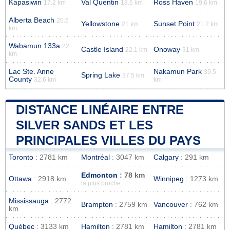
Kapasiwin
Val Quentin
Ross Haven
17.2 km
18.6 km
19.6 km
Alberta Beach
20.6
Yellowstone
Sunset Point
21 km
21.2 km
km
Wabamun 133a
22
Castle Island
Onoway
22.1 km
31 km
km
Lac Ste. Anne
Nakamun Park
39.5
Spring Lake
37.5 km
County
32.6 km
km
DISTANCE LINÉAIRE ENTRE
SILVER SANDS ET LES
PRINCIPALES VILLES DU PAYS
Toronto
: 2781 km
Montréal
: 3047 km
Calgary
: 291 km
Edmonton
: 78 km
Ottawa
: 2918 km
Winnipeg
: 1273 km
la plus proche
Mississauga
: 2772
Brampton
: 2759 km
Vancouver
: 762 km
km
Québec
: 3133 km
Hamilton
: 2781 km
Hamilton
: 2781 km