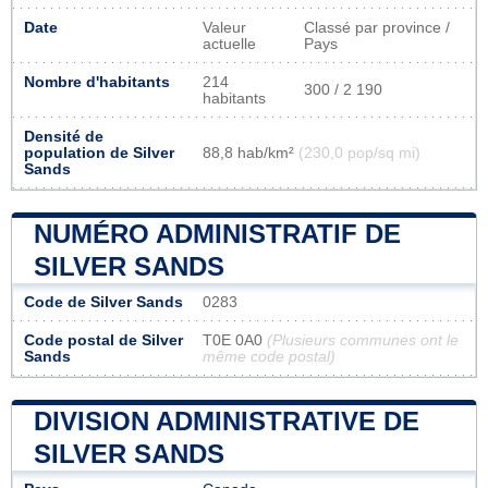
Date
Valeur
Classé par province /
actuelle
Pays
Nombre d'habitants
214
300 / 2 190
habitants
Densité de
population de Silver
88,8 hab/km²
(230,0 pop/sq mi)
Sands
NUMÉRO ADMINISTRATIF DE
SILVER SANDS
Code de Silver Sands
0283
Code postal de Silver
T0E 0A0
(Plusieurs communes ont le
Sands
même code postal)
DIVISION ADMINISTRATIVE DE
SILVER SANDS