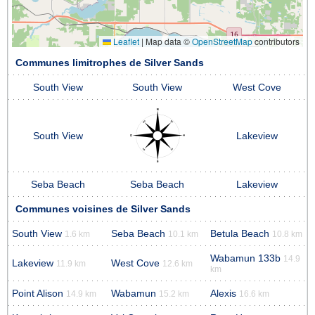
Leaflet
|
Map data ©
OpenStreetMap
contributors
Communes limitrophes de Silver Sands
South View
South View
West Cove
South View
Lakeview
Seba Beach
Seba Beach
Lakeview
Communes voisines de Silver Sands
South View
Seba Beach
Betula Beach
1.6 km
10.1 km
10.8 km
Wabamun 133b
14.9
Lakeview
West Cove
11.9 km
12.6 km
km
Point Alison
Wabamun
Alexis
14.9 km
15.2 km
16.6 km