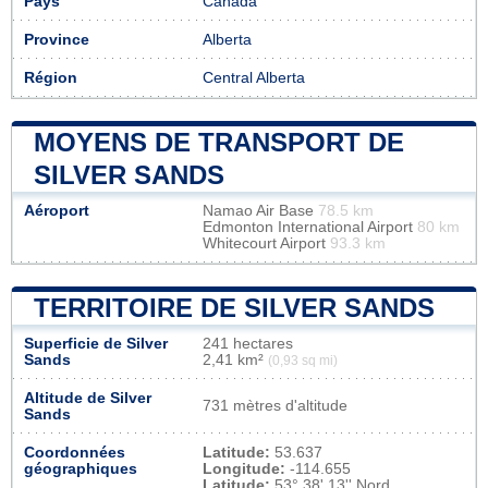
Pays
Canada
Province
Alberta
Région
Central Alberta
MOYENS DE TRANSPORT DE
SILVER SANDS
Aéroport
Namao Air Base
78.5 km
Edmonton International Airport
80 km
Whitecourt Airport
93.3 km
TERRITOIRE DE SILVER SANDS
Superficie de Silver
241 hectares
Sands
2,41 km²
(0,93 sq mi)
Altitude de Silver
731 mètres d'altitude
Sands
Coordonnées
Latitude:
53.637
géographiques
Longitude:
-114.655
Latitude:
53° 38' 13'' Nord