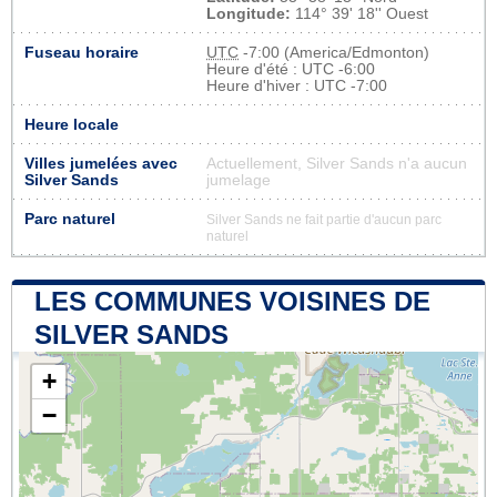
Longitude:
114° 39' 18'' Ouest
Fuseau horaire
UTC
-7:00 (America/Edmonton)
Heure d'été : UTC -6:00
Heure d'hiver : UTC -7:00
Heure locale
Villes jumelées avec
Actuellement, Silver Sands n'a aucun
Silver Sands
jumelage
Parc naturel
Silver Sands ne fait partie d'aucun parc
naturel
LES COMMUNES VOISINES DE
SILVER SANDS
+
−