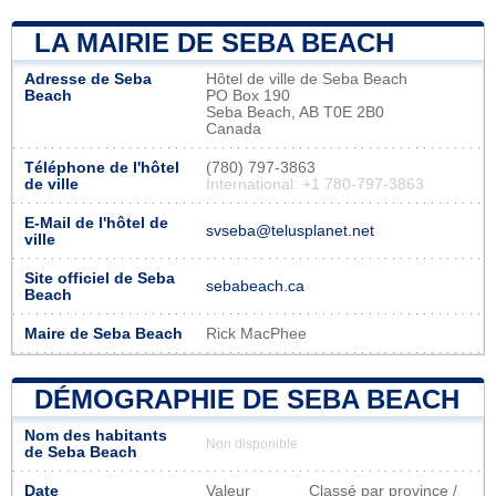
LA MAIRIE DE SEBA BEACH
Adresse de Seba
Hôtel de ville de Seba Beach
Beach
PO Box 190
Seba Beach, AB T0E 2B0
Canada
Téléphone de l'hôtel
(780) 797-3863
de ville
International: +1 780-797-3863
E-Mail de l'hôtel de
svseba@telusplanet.net
ville
Site officiel de Seba
sebabeach.ca
Beach
Maire de Seba Beach
Rick MacPhee
DÉMOGRAPHIE DE SEBA BEACH
Nom des habitants
Non disponible
de Seba Beach
Date
Valeur
Classé par province /