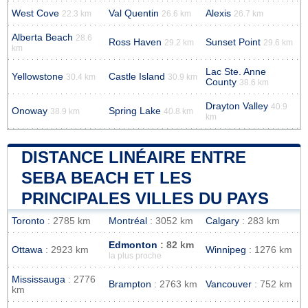
West Cove
Val Quentin
Alexis
22.3 km
26.6 km
26.7 km
Alberta Beach
28.6
Ross Haven
Sunset Point
29.2 km
29.6 km
km
Lac Ste. Anne
Yellowstone
Castle Island
30.4 km
30.9 km
County
38.6 km
Drayton Valley
40.9
Onoway
Spring Lake
38.9 km
40.8 km
km
DISTANCE LINÉAIRE ENTRE
SEBA BEACH ET LES
PRINCIPALES VILLES DU PAYS
Toronto
: 2785 km
Montréal
: 3052 km
Calgary
: 283 km
Edmonton
: 82 km
Ottawa
: 2923 km
Winnipeg
: 1276 km
la plus proche
Mississauga
: 2776
Brampton
: 2763 km
Vancouver
: 752 km
km