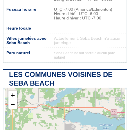
Fuseau horaire
UTC
-7:00 (America/Edmonton)
Heure d'été : UTC -6:00
Heure d'hiver : UTC -7:00
Heure locale
Villes jumelées avec
Actuellement, Seba Beach n'a aucun
Seba Beach
jumelage
Parc naturel
Seba Beach ne fait partie d'aucun parc
naturel
LES COMMUNES VOISINES DE
SEBA BEACH
+
−