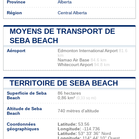
Province
Alberta
Région
Central Alberta
MOYENS DE TRANSPORT DE
SEBA BEACH
Aéroport
Edmonton International Airport
81.6
km
Namao Air Base
84.6 km
Whitecourt Airport
94.8 km
TERRITOIRE DE SEBA BEACH
Superficie de Seba
86 hectares
Beach
0,86 km²
(0,33 sq mi)
Altitude de Seba
740 mètres d'altitude
Beach
Coordonnées
Latitude:
53.56
géographiques
Longitude:
-114.736
Latitude:
53° 33' 36'' Nord
Longitude:
114° 44' 10'' Ouest