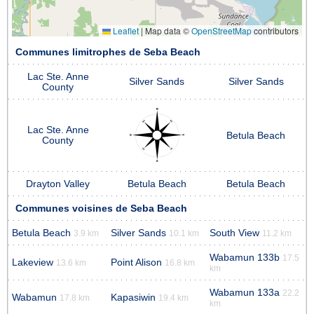
Leaflet
|
Map data ©
OpenStreetMap
contributors
Communes limitrophes de Seba Beach
Lac Ste. Anne
Silver Sands
Silver Sands
County
Lac Ste. Anne
Betula Beach
County
Drayton Valley
Betula Beach
Betula Beach
Communes voisines de Seba Beach
Betula Beach
Silver Sands
South View
3.9 km
10.1 km
11.2 km
Wabamun 133b
17.5
Lakeview
Point Alison
13.6 km
16.8 km
km
Wabamun 133a
22.2
Wabamun
Kapasiwin
17.8 km
19.4 km
km