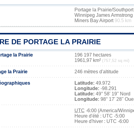
Portage la Prairie/Southport
Winnipeg James Armstrong R
Miners Bay Airport
90.5 km
RE DE PORTAGE LA PRAIRIE
rtage la Prairie
196 197 hectares
1961,97 km²
(757,52 sq mi)
ge la Prairie
246 mètres d'altitude
éographiques
Latitude:
49.972
Longitude:
-98.291
Latitude:
49° 58' 19'' Nord
Longitude:
98° 17' 28'' Oue
UTC
-6:00 (America/Winnip
Heure d'été : UTC -5:00
Heure d'hiver : UTC -6:00