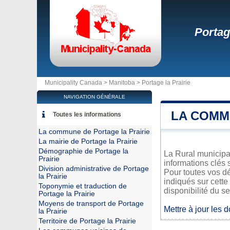
Portag
Municipality Canada >
Manitoba
>
Portage la Prairie
NAVIGATION GÉNÉRALE
LA COMM
Toutes les informations
La commune de Portage la Prairie
La mairie de Portage la Prairie
Démographie de Portage la
La Rural municipal
Prairie
informations clés 
Division administrative de Portage
Pour toutes vos dé
la Prairie
indiqués sur cette
Toponymie et traduction de
disponibilité du se
Portage la Prairie
Moyens de transport de Portage
Mettre à jour les 
la Prairie
Territoire de Portage la Prairie