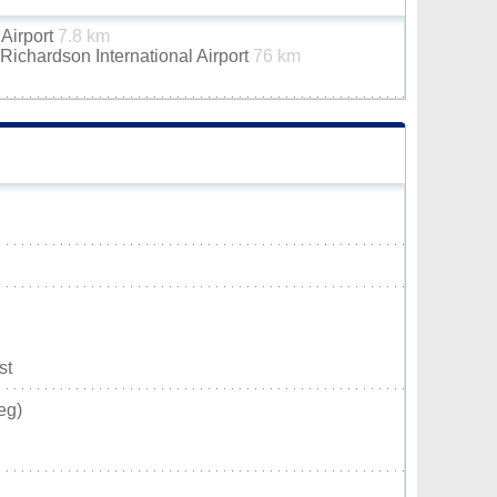
 Airport
7.8 km
ichardson International Airport
76 km
st
eg)