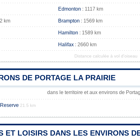
Edmonton
: 1117 km
82 km
Brampton
: 1569 km
Hamilton
: 1589 km
Halifax
: 2660 km
Distance calculée à vol d'oiseau
RONS DE PORTAGE LA PRAIRIE
dans le territoire et aux environs de Portag
 Reserve
21.5 km
S ET LOISIRS DANS LES ENVIRONS D