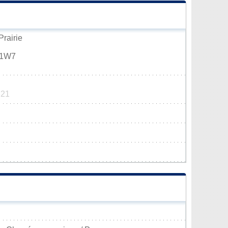
Prairie
N 1W7
821