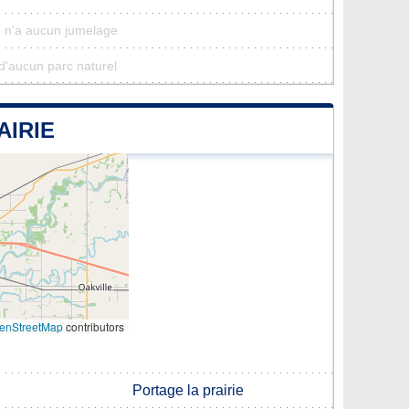
ie n'a aucun jumelage
e d'aucun parc naturel
AIRIE
enStreetMap
contributors
Portage la prairie