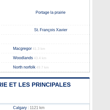
Portage la prairie
St. François Xavier
Macgregor
41.3 km
Woodlands
43.4 km
North norfolk
49.7 km
IE ET LES PRINCIPALES
Calgary
: 1121 km