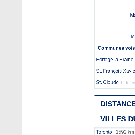
M
M
Communes voisin
Portage la Prairie
St. François Xavie
St. Claude
44.5 k
DISTANCE
VILLES D
Toronto
: 1592 km