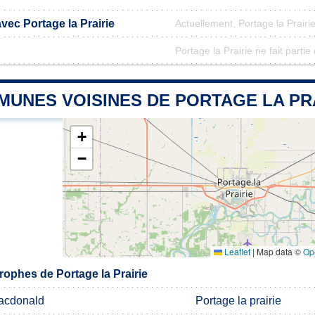
avec Portage la Prairie
Actuellement, Portage la Prair
Portage la Prairie ne fait parti
MUNES VOISINES DE PORTAGE LA PR
+
−
Leaflet
|
Map data ©
Op
ophes de Portage la Prairie
acdonald
Portage la prairie