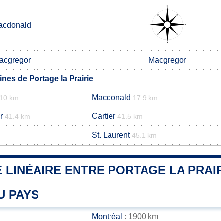
acdonald
acgregor
Macgregor
es de Portage la Prairie
Macdonald
10 km
17.9 km
r
Cartier
41.4 km
41.5 km
St. Laurent
m
45.1 km
 LINÉAIRE ENTRE PORTAGE LA PRAIR
U PAYS
Montréal
: 1900 km