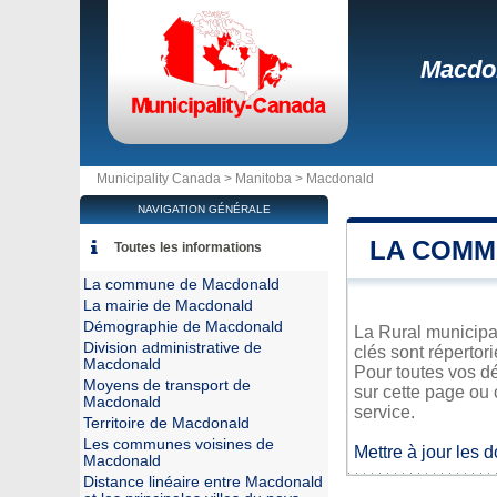
Macdo
Municipality Canada >
Manitoba
>
Macdonald
NAVIGATION GÉNÉRALE
LA COMM
Toutes les informations
La commune de Macdonald
La mairie de Macdonald
Démographie de Macdonald
La Rural municipal
Division administrative de
clés sont répertor
Macdonald
Pour toutes vos d
Moyens de transport de
sur cette page ou 
Macdonald
service.
Territoire de Macdonald
Les communes voisines de
Mettre à jour les 
Macdonald
Distance linéaire entre Macdonald