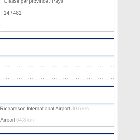
Classé par province / Pays
14 / 481
)
ichardson International Airport
30.6 km
 Airport
64.8 km