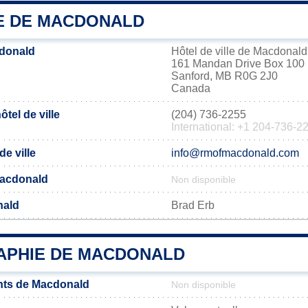
IE DE MACDONALD
donald
Hôtel de ville de Macdonald
161 Mandan Drive Box 100
Sanford, MB R0G 2J0
Canada
tel de ville
(204) 736-2255
International: +1 204-736-2
de ville
info@rmofmacdonald.com
 Macdonald
Non disponible
nald
Brad Erb
PHIE DE MACDONALD
nts de Macdonald
Non disponible