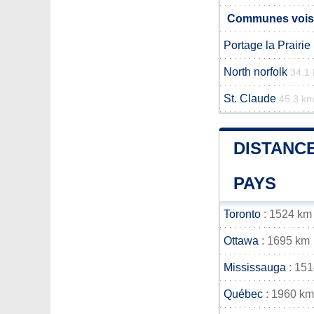
Communes vois
Portage la Prairie
North norfolk
34.1
St. Claude
45.3 k
DISTANCE
PAYS
Toronto
: 1524 km
Ottawa
: 1695 km
Mississauga
: 15
Québec
: 1960 km