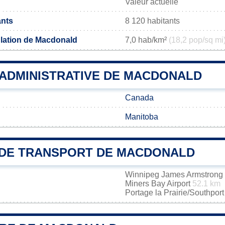
Valeur actuelle
ants
8 120 habitants
lation de Macdonald
7,0 hab/km²
(18,2 pop/sq mi
 ADMINISTRATIVE DE MACDONALD
Canada
Manitoba
DE TRANSPORT DE MACDONALD
Winnipeg James Armstrong R
Miners Bay Airport
52.1 km
Portage la Prairie/Southport