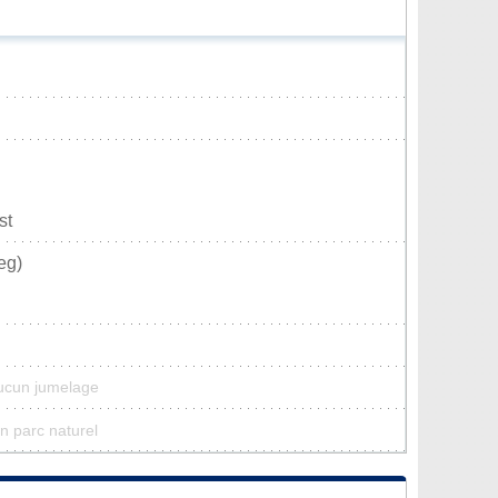
st
eg)
ucun jumelage
n parc naturel