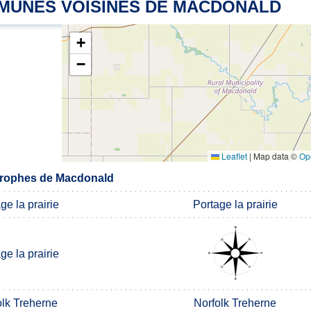
MUNES VOISINES DE MACDONALD
+
−
Leaflet
|
Map data ©
Op
rophes de Macdonald
ge la prairie
Portage la prairie
ge la prairie
olk Treherne
Norfolk Treherne