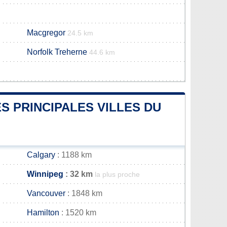
Macgregor
24.5 km
Norfolk Treherne
44.6 km
S PRINCIPALES VILLES DU
Calgary
: 1188 km
Winnipeg
: 32 km
la plus proche
Vancouver
: 1848 km
Hamilton
: 1520 km