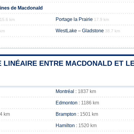
ines de Macdonald
Portage la Prairie
15.6 km
17.9 km
WestLake – Gladstone
 km
38.7 km
m
 LINÉAIRE ENTRE MACDONALD ET LE
Montréal
: 1837 km
Edmonton
: 1186 km
14 km
Brampton
: 1501 km
Hamilton
: 1520 km