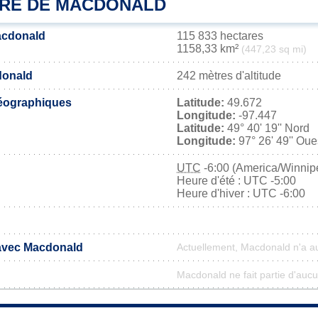
IRE DE MACDONALD
acdonald
115 833 hectares
1158,33 km²
(447,23 sq mi)
donald
242 mètres d'altitude
éographiques
Latitude:
49.672
Longitude:
-97.447
Latitude:
49° 40' 19'' Nord
Longitude:
97° 26' 49'' Oue
UTC
-6:00 (America/Winnip
Heure d'été : UTC -5:00
Heure d'hiver : UTC -6:00
 avec Macdonald
Actuellement, Macdonald n'a a
Macdonald ne fait partie d'aucu