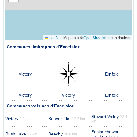
Leaflet
|
Map data ©
OpenStreetMap
contributors
Communes limitrophes d'Excelsior
Victory
Ernfold
Victory
Victory
Ernfold
Communes voisines d'Excelsior
Stewart Valley
22.4
Victory
Beaver Flat
9.9 km
12.3 km
km
Saskatchewan
Rush Lake
Beechy
27 km
28.8 km
Landing
28.8 km