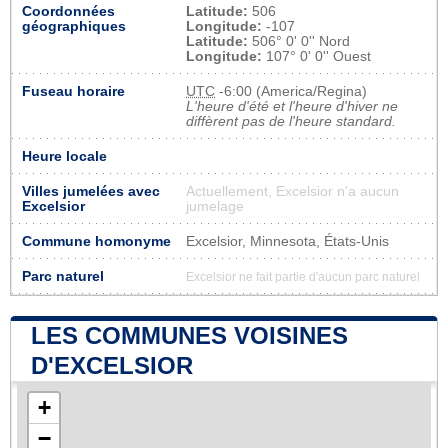
Coordonnées
Latitude:
506
géographiques
Longitude:
-107
Latitude:
506° 0' 0'' Nord
Longitude:
107° 0' 0'' Ouest
Fuseau horaire
UTC
-6:00 (America/Regina)
L'heure d'été et l'heure d'hiver ne
diffèrent pas de l'heure standard.
Heure locale
Villes jumelées avec
Actuellement, Excelsior n'a aucun
Excelsior
jumelage
Commune homonyme
Excelsior, Minnesota, États-Unis
Parc naturel
Excelsior ne fait partie d'aucun parc naturel
LES COMMUNES VOISINES
D'EXCELSIOR
+
−