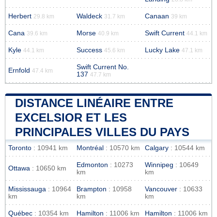
Herbert
Waldeck
Canaan
29.8 km
31.7 km
39 km
Cana
Morse
Swift Current
39.6 km
40.9 km
44.1 km
Kyle
Success
Lucky Lake
44.1 km
45.6 km
47.1 km
Swift Current No.
Ernfold
47.4 km
137
47.7 km
DISTANCE LINÉAIRE ENTRE
EXCELSIOR ET LES
PRINCIPALES VILLES DU PAYS
Toronto
: 10941 km
Montréal
: 10570 km
Calgary
: 10544 km
Edmonton
: 10273
Winnipeg
: 10649
Ottawa
: 10650 km
km
km
Mississauga
: 10964
Brampton
: 10958
Vancouver
: 10633
km
km
km
Québec
: 10354 km
Hamilton
: 11006 km
Hamilton
: 11006 km