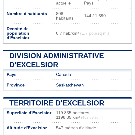
actuelle
Pays
Nombre d'habitants
806
144 / 1 690
habitants
Densité de
population
0,7 hab/km²
(1,7 pop/sq mi)
d'Excelsior
DIVISION ADMINISTRATIVE
D'EXCELSIOR
Pays
Canada
Province
Saskatchewan
TERRITOIRE D'EXCELSIOR
Superficie d'Excelsior
119 835 hectares
1198,35 km²
(462,69 sq mi)
Altitude d'Excelsior
547 mètres d'altitude