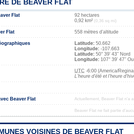
RE DE BEAVER FLAT
aver Flat
92 hectares
0,92 km²
(0,36 sq mi)
er Flat
558 mètres d'altitude
éographiques
Latitude:
50.662
Longitude:
-107.663
Latitude:
50° 39' 43'' Nord
Longitude:
107° 39' 47'' Ou
UTC
-6:00 (America/Regina
L'heure d'été et l'heure d'hi
avec Beaver Flat
Actuellement, Beaver Flat n'a 
Beaver Flat ne fait partie d'auc
MUNES VOISINES DE BEAVER FLAT