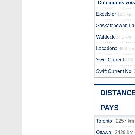
Communes voisi
Excelsior
12.3 km
Saskatchewan La
Waldeck
34.1 km
Lacadena
40.3 km
Swift Current
42.6
Swift Current No.
DISTANCE
PAYS
Toronto
: 2257 km
Ottawa
: 2429 km