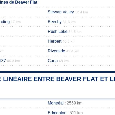
nes de Beaver Flat
Stewart Valley
12.4 km
nding
Beechy
17 km
31.6 km
Rush Lake
34.6 km
Herbert
40.3 km
Riverside
 km
43.4 km
 137
Cana
46.3 km
48 km
 LINÉAIRE ENTRE BEAVER FLAT ET L
Montréal
: 2569 km
Edmonton
: 511 km