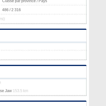
Classé par province / Pays
486 / 2 316
mi)
m
ose Jaw
153.5 km