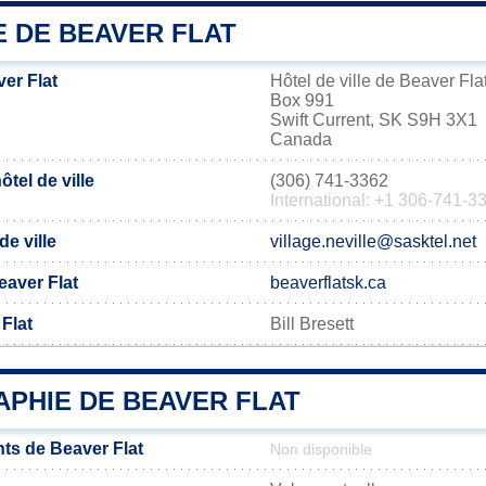
E DE BEAVER FLAT
er Flat
Hôtel de ville de Beaver Fla
Box 991
Swift Current, SK S9H 3X1
Canada
tel de ville
(306) 741-3362
International: +1 306-741-3
de ville
village.neville@sasktel.net
Beaver Flat
beaverflatsk.ca
Flat
Bill Bresett
PHIE DE BEAVER FLAT
ts de Beaver Flat
Non disponible