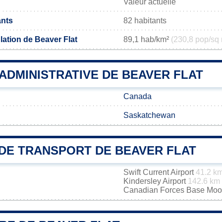
Valeur actuelle
ants
82 habitants
lation de Beaver Flat
89,1 hab/km²
(230,8 pop/sq 
 ADMINISTRATIVE DE BEAVER FLAT
Canada
Saskatchewan
DE TRANSPORT DE BEAVER FLAT
Swift Current Airport
41.2 k
Kindersley Airport
142.6 km
Canadian Forces Base Mo