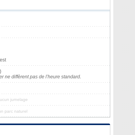
est
)
ver ne diffèrent pas de l'heure standard.
aucun jumelage
un parc naturel