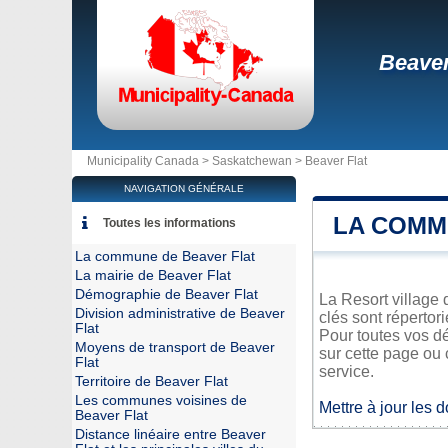
Beaver
Municipality Canada >
Saskatchewan
>
Beaver Flat
NAVIGATION GÉNÉRALE
LA COMM
Toutes les informations
La commune de Beaver Flat
La mairie de Beaver Flat
Démographie de Beaver Flat
La Resort village 
Division administrative de Beaver
clés sont répertor
Flat
Pour toutes vos dé
Moyens de transport de Beaver
sur cette page ou 
Flat
service.
Territoire de Beaver Flat
Les communes voisines de
Mettre à jour les 
Beaver Flat
Distance linéaire entre Beaver