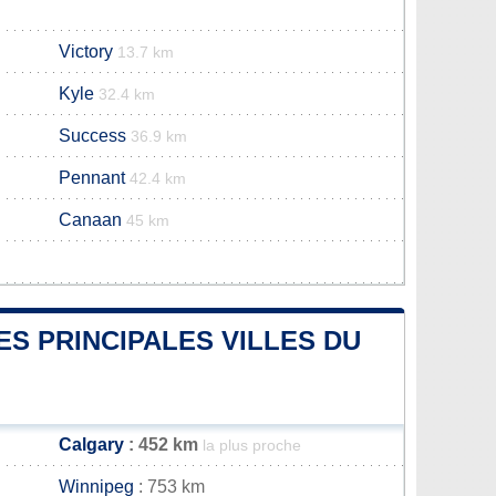
Victory
13.7 km
Kyle
32.4 km
Success
36.9 km
Pennant
42.4 km
Canaan
45 km
ES PRINCIPALES VILLES DU
Calgary
: 452 km
la plus proche
Winnipeg
: 753 km