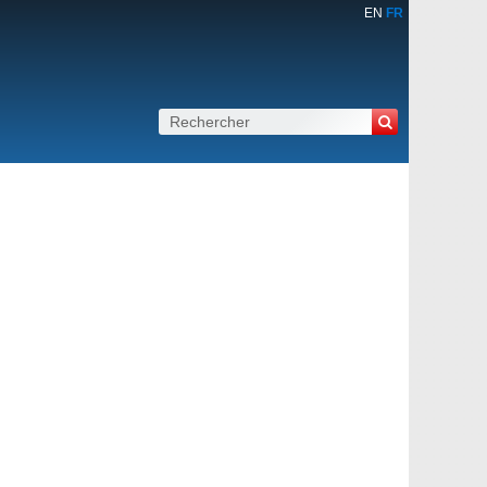
EN
FR