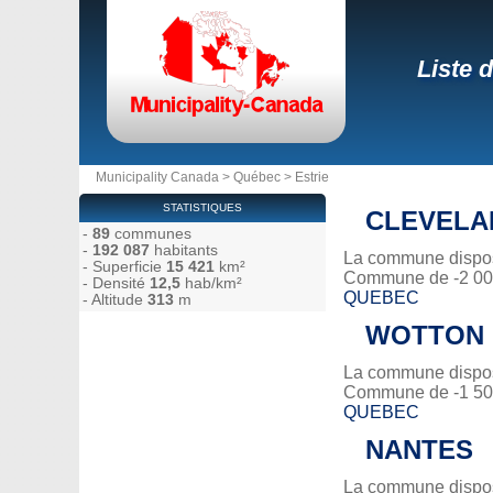
Liste 
Municipality Canada
>
Québec
>
Estrie
STATISTIQUES
CLEVELA
-
89
communes
-
192 087
habitants
La commune dispose
- Superficie
15 421
km²
Commune de -2 000
- Densité
12,5
hab/km²
QUEBEC
- Altitude
313
m
WOTTON
La commune dispose
Commune de -1 500
QUEBEC
NANTES
La commune dispose