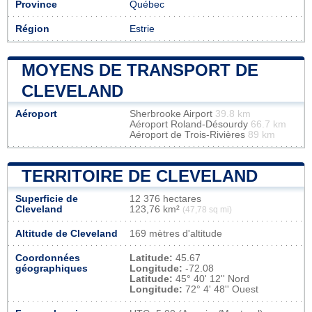
Province
Québec
Région
Estrie
MOYENS DE TRANSPORT DE
CLEVELAND
Aéroport
Sherbrooke Airport
39.8 km
Aéroport Roland-Désourdy
66.7 km
Aéroport de Trois-Rivières
89 km
TERRITOIRE DE CLEVELAND
Superficie de
12 376 hectares
Cleveland
123,76 km²
(47,78 sq mi)
Altitude de Cleveland
169 mètres d'altitude
Coordonnées
Latitude:
45.67
géographiques
Longitude:
-72.08
Latitude:
45° 40' 12'' Nord
Longitude:
72° 4' 48'' Ouest