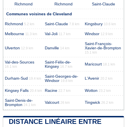
Richmond
Richmond
Saint-Claude
Communes voisines de Cleveland
Richmond
Saint-Claude
Kingsbury
5.2 km
7.8 km
10.6 km
Melbourne
Val-Joli
Windsor
11.3 km
11.7 km
12.9 km
Saint-François-
Ulverton
Danville
Xavier-de-Brompton
12.9 km
14 km
15.1 km
Val-des-Sources
Saint-Félix-de-
Maricourt
18.1 km
Kingsey
16.1 km
16.7 km
Saint-Georges-de-
Durham-Sud
L'Avenir
19.4 km
20.2 km
Windsor
19.8 km
Kingsey Falls
Racine
Wotton
20.4 km
22.7 km
23.2 km
Saint-Denis-de-
Valcourt
Tingwick
26 km
26.2 km
Brompton
24.1 km
DISTANCE LINÉAIRE ENTRE