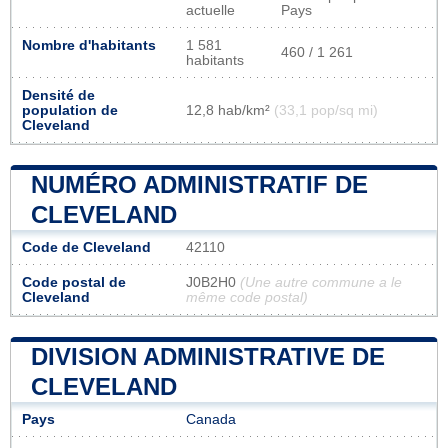
actuelle
Pays
Nombre d'habitants
1 581
460 / 1 261
habitants
Densité de
population de
12,8 hab/km²
(33,1 pop/sq mi)
Cleveland
NUMÉRO ADMINISTRATIF DE
CLEVELAND
Code de Cleveland
42110
Code postal de
J0B2H0
(Une autre commune a le
Cleveland
même code postal)
DIVISION ADMINISTRATIVE DE
CLEVELAND
Pays
Canada