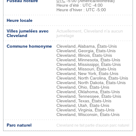
Fuseau horaire
UTC
-5:00 (America/Montreal)
Heure d'été : UTC -4:00
Heure d'hiver : UTC -5:00
Heure locale
Villes jumelées avec
Actuellement, Cleveland n'a aucun
Cleveland
jumelage
Commune homonyme
Cleveland, Alabama, États-Unis
Cleveland, Georgia, États-Unis
Cleveland, Illinois, États-Unis
Cleveland, Minnesota, États-Unis
Cleveland, Mississippi, États-Unis
Cleveland, Missouri, États-Unis
Cleveland, New York, États-Unis
Cleveland, North Carolina, États-Unis
Cleveland, North Dakota, États-Unis
Cleveland, Ohio, États-Unis
Cleveland, Oklahoma, États-Unis
Cleveland, Tennessee, États-Unis
Cleveland, Texas, États-Unis
Cleveland, Utah, États-Unis
Cleveland, Virginia, États-Unis
Cleveland, Wisconsin, États-Unis
Parc naturel
Cleveland ne fait partie d'aucun parc naturel