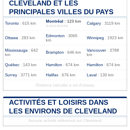
CLEVELAND ET LES
PRINCIPALES VILLES DU PAYS
Montréal
: 123 km
Toronto
: 615 km
Calgary
: 3119 km
la plus proche
Edmonton
: 3065
Ottawa
: 283 km
Winnipeg
: 1923 km
km
Mississauga
: 642
Vancouver
: 3788
Brampton
: 646 km
km
km
Québec
: 143 km
Hamilton
: 674 km
Hamilton
: 674 km
Surrey
: 3771 km
Halifax
: 676 km
Laval
: 130 km
Distance calculée à vol d'oiseau
ACTIVITÉS ET LOISIRS DANS
LES ENVIRONS DE CLEVELAND
Aucune activité référencé sur Cleveland