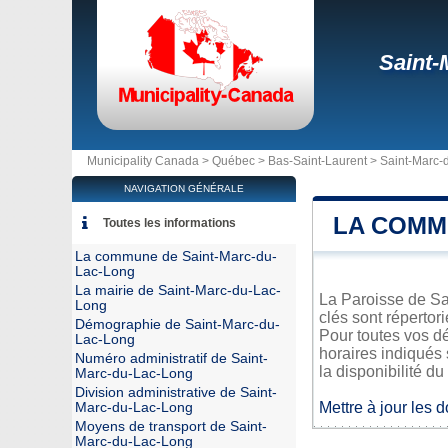
Saint-
Municipality Canada >
Québec
>
Bas-Saint-Laurent
>
Saint-Marc-
NAVIGATION GÉNÉRALE
LA COMM
Toutes les informations
La commune de Saint-Marc-du-
Lac-Long
La mairie de Saint-Marc-du-Lac-
La Paroisse de Sai
Long
clés sont répertor
Démographie de Saint-Marc-du-
Pour toutes vos d
Lac-Long
horaires indiqués 
Numéro administratif de Saint-
la disponibilité du
Marc-du-Lac-Long
Division administrative de Saint-
Mettre à jour les 
Marc-du-Lac-Long
Moyens de transport de Saint-
Marc-du-Lac-Long