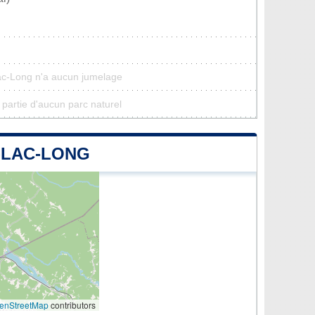
ac-Long n'a aucun jumelage
partie d'aucun parc naturel
-LAC-LONG
enStreetMap
contributors