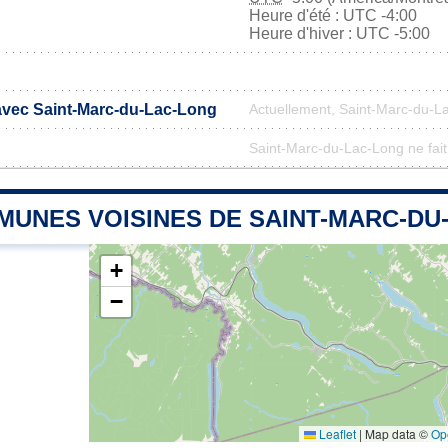
Heure d'été : UTC -4:00
Heure d'hiver : UTC -5:00
 avec Saint-Marc-du-Lac-Long
Actuellement, Saint-Marc-du-L
Saint-Marc-du-Lac-Long ne fait 
MUNES VOISINES DE SAINT-MARC-DU
+
−
Leaflet
|
Map data ©
Op