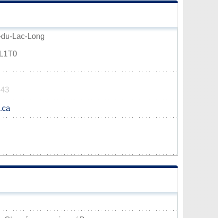
c-du-Lac-Long
0L1T0
643
.ca