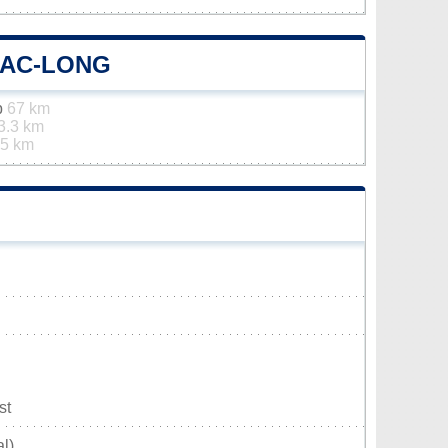
LAC-LONG
p
67 km
3.3 km
.5 km
st
l)