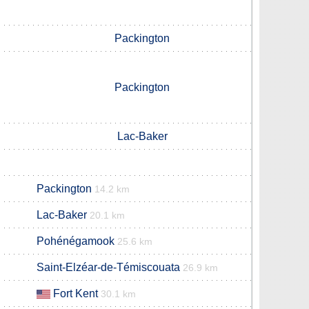
Packington
Packington
Lac-Baker
Packington
14.2 km
Lac-Baker
20.1 km
Pohénégamook
25.6 km
Saint-Elzéar-de-Témiscouata
26.9 km
Fort Kent
30.1 km