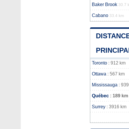
Baker Brook
30.7 
Cabano
33.4 km
DISTANCE
PRINCIPA
Toronto
: 912 km
Ottawa
: 567 km
Mississauga
: 939
Québec
: 189 km
Surrey
: 3916 km