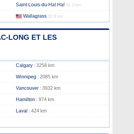
Saint-Louis-du-Ha! Ha!
32.2 km
Wallagrass
33.8 km
AC-LONG ET LES
Calgary
: 3258 km
Winnipeg
: 2085 km
Vancouver
: 3932 km
Hamilton
: 974 km
Laval
: 424 km