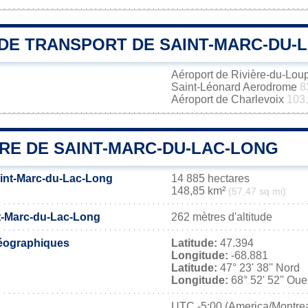
DE TRANSPORT DE SAINT-MARC-DU-
Aéroport de Rivière-du-Lou
Saint-Léonard Aerodrome
8
Aéroport de Charlevoix
103
IRE DE SAINT-MARC-DU-LAC-LONG
aint-Marc-du-Lac-Long
14 885 hectares
148,85 km²
(57,47 sq mi)
nt-Marc-du-Lac-Long
262 mètres d'altitude
éographiques
Latitude:
47.394
Longitude:
-68.881
Latitude:
47° 23' 38'' Nord
Longitude:
68° 52' 52'' Oue
UTC
-5:00 (America/Montrea