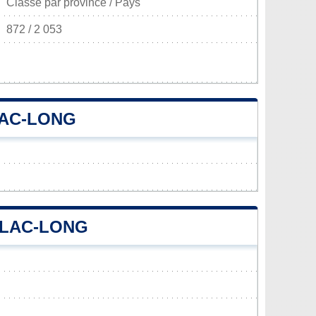
Classé par province / Pays
872 / 2 053
LAC-LONG
-LAC-LONG