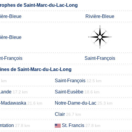
rophes de Saint-Marc-du-Lac-Long
ière-Bleue
Rivière-Bleue
ière-Bleue
nt-François
Saint-François
nes de Saint-Marc-du-Lac-Long
Saint-François
5 km
12.5 km
-Lande
Saint-Eusèbe
17.2 km
18.6 km
de-Madawaska
Notre-Dame-du-Lac
21.6 km
25.3 km
Clair
26.7 km
ntation
St. Francis
27.8 km
27.8 km