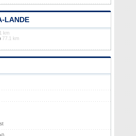
A-LANDE
1 km
p
77.1 km
st
l)