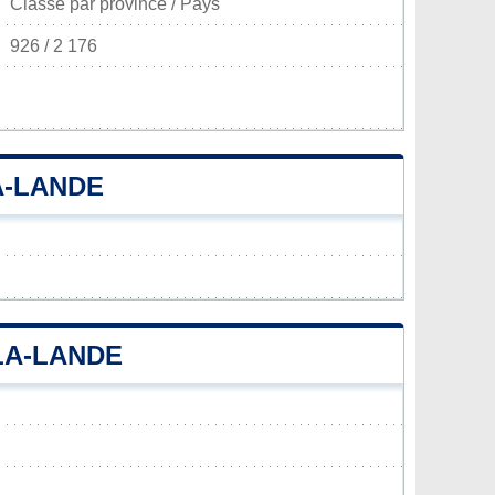
Classé par province / Pays
926 / 2 176
A-LANDE
-LA-LANDE