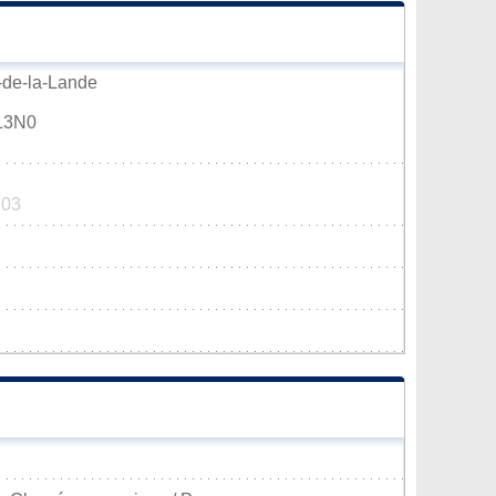
n-de-la-Lande
0L3N0
703