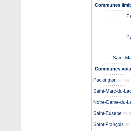
Communes limitr
Pa
Pa
Saint-M
Communes voisi
Packington
9.4 km
Saint-Marc-du-La
Notre-Dame-du-L
Saint-Eusèbe
21.
Saint-François
25