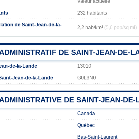
Valeur actuelle
ants
232 habitants
ation de Saint-Jean-de-la-
2,2 hab/km²
(5,6 pop/sq mi)
DMINISTRATIF DE SAINT-JEAN-DE-L
ean-de-la-Lande
13010
Saint-Jean-de-la-Lande
G0L3N0
 ADMINISTRATIVE DE SAINT-JEAN-DE
Canada
Québec
Bas-Saint-Laurent