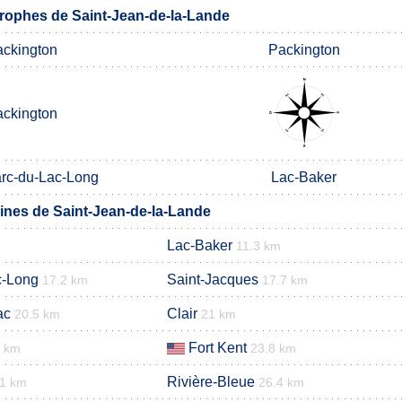
ophes de Saint-Jean-de-la-Lande
ckington
Packington
ckington
arc-du-Lac-Long
Lac-Baker
nes de Saint-Jean-de-la-Lande
Lac-Baker
11.3 km
c-Long
Saint-Jacques
17.2 km
17.7 km
ac
Clair
20.5 km
21 km
Fort Kent
8 km
23.8 km
Rivière-Bleue
.1 km
26.4 km