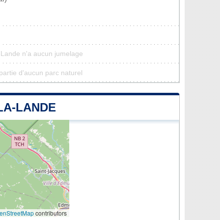
a-Lande n'a aucun jumelage
partie d'aucun parc naturel
LA-LANDE
enStreetMap
contributors