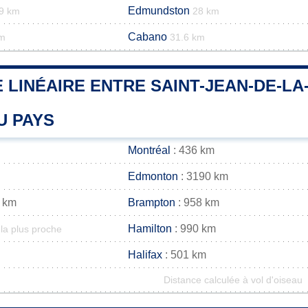
Edmundston
9 km
28 km
Cabano
km
31.6 km
 LINÉAIRE ENTRE SAINT-JEAN-DE-LA
U PAYS
Montréal
: 436 km
Edmonton
: 3190 km
 km
Brampton
: 958 km
Hamilton
: 990 km
la plus proche
Halifax
: 501 km
Distance calculée à vol d'oiseau