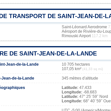
DE TRANSPORT DE SAINT-JEAN-DE-L
Saint-Léonard Aerodrome
7
Aéroport de Rivière-du-Lou
Rimouski Airport
117.2 km
RE DE SAINT-JEAN-DE-LA-LANDE
aint-Jean-de-la-Lande
10 705 hectares
107,05 km²
(41,33 sq mi)
t-Jean-de-la-Lande
345 mètres d'altitude
éographiques
Latitude:
47.433
Longitude:
-68.683
Latitude:
47° 25' 59'' Nord
Longitude:
68° 40' 59'' Oue
UTC
-5:00 (America/Montrea