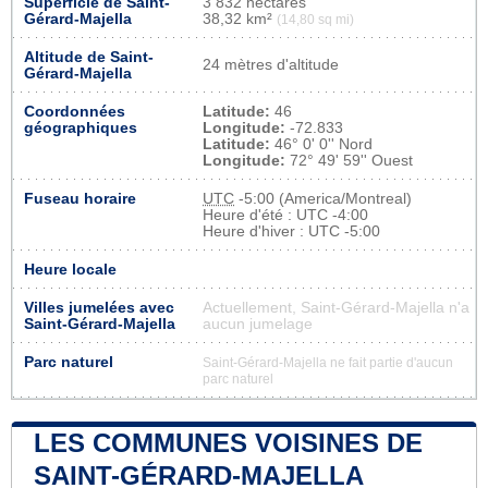
Superficie de Saint-
3 832 hectares
Gérard-Majella
38,32 km²
(14,80 sq mi)
Altitude de Saint-
24 mètres d'altitude
Gérard-Majella
Coordonnées
Latitude:
46
géographiques
Longitude:
-72.833
Latitude:
46° 0' 0'' Nord
Longitude:
72° 49' 59'' Ouest
Fuseau horaire
UTC
-5:00 (America/Montreal)
Heure d'été : UTC -4:00
Heure d'hiver : UTC -5:00
Heure locale
Villes jumelées avec
Actuellement, Saint-Gérard-Majella n'a
Saint-Gérard-Majella
aucun jumelage
Parc naturel
Saint-Gérard-Majella ne fait partie d'aucun
parc naturel
LES COMMUNES VOISINES DE
SAINT-GÉRARD-MAJELLA