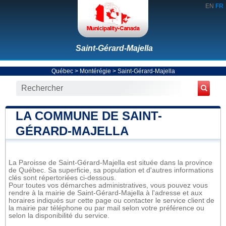
EN
FR
Saint-Gérard-Majella
Québec
>
Montérégie
>
Saint-Gérard-Majella
LA COMMUNE DE SAINT-
GÉRARD-MAJELLA
La Paroisse de Saint-Gérard-Majella est située dans la province
de Québec. Sa superficie, sa population et d'autres informations
clés sont répertoriées ci-dessous.
Pour toutes vos démarches administratives, vous pouvez vous
rendre à la mairie de Saint-Gérard-Majella à l'adresse et aux
horaires indiqués sur cette page ou contacter le service client de
la mairie par téléphone ou par mail selon votre préférence ou
selon la disponibilité du service.