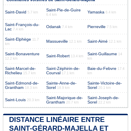
Saint-Pie-de-Guire
Saint-David
Yamaska
5.7 km
6.4 km
6.4 km
Saint-François-du-
Odanak
Pierreville
7.4 km
7.5 km
Lac
7.4 km
Saint-Elphège
11.7
Massueville
Saint-Aimé
12.1 km
12.1 km
km
Saint-Bonaventure
Saint-Guillaume
14
Saint-Robert
13.4 km
12.2 km
km
Saint-Marcel-de-
Saint-Zéphirin-de-
Baie-du-Febvre
17.4
Richelieu
Courval
15.7 km
17.1 km
km
Saint-Edmond-de-
Sainte-Anne-de-
Sainte-Victoire-de-
Grantham
Sorel
Sorel
18.3 km
18.9 km
20.1 km
Saint-Majorique-de-
Saint-Joseph-de-
Saint-Louis
20.3 km
Grantham
Sorel
20.7 km
22.2 km
DISTANCE LINÉAIRE ENTRE
SAINT-GÉRARD-MAJELLA ET