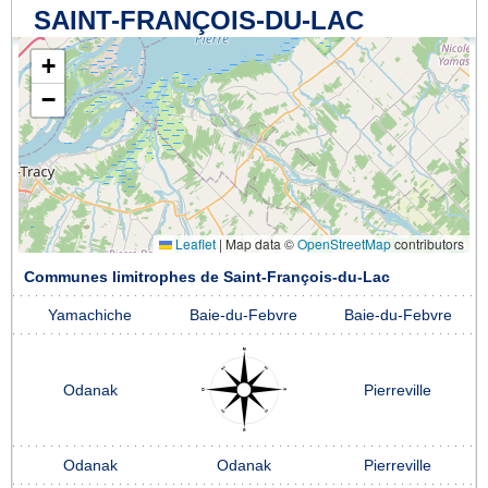
SAINT-FRANÇOIS-DU-LAC
+
−
Leaflet
|
Map data ©
OpenStreetMap
contributors
Communes limitrophes de Saint-François-du-Lac
Yamachiche
Baie-du-Febvre
Baie-du-Febvre
Odanak
Pierreville
Odanak
Odanak
Pierreville