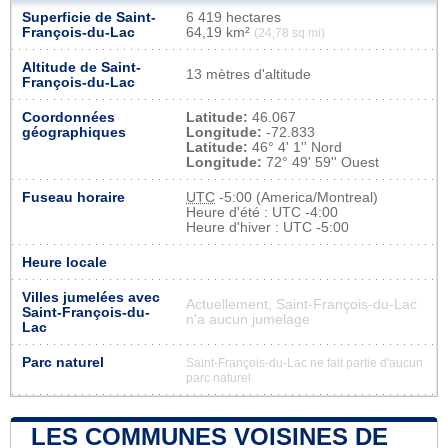
Superficie de Saint-
6 419 hectares
François-du-Lac
64,19 km²
(24,78 sq mi)
Altitude de Saint-
13 mètres d'altitude
François-du-Lac
Coordonnées
Latitude:
46.067
géographiques
Longitude:
-72.833
Latitude:
46° 4' 1'' Nord
Longitude:
72° 49' 59'' Ouest
Fuseau horaire
UTC
-5:00 (America/Montreal)
Heure d'été : UTC -4:00
Heure d'hiver : UTC -5:00
Heure locale
Villes jumelées avec
Actuellement, Saint-François-du-Lac
Saint-François-du-
n'a aucun jumelage
Lac
Parc naturel
Saint-François-du-Lac ne fait partie d'aucun
parc naturel
LES COMMUNES VOISINES DE