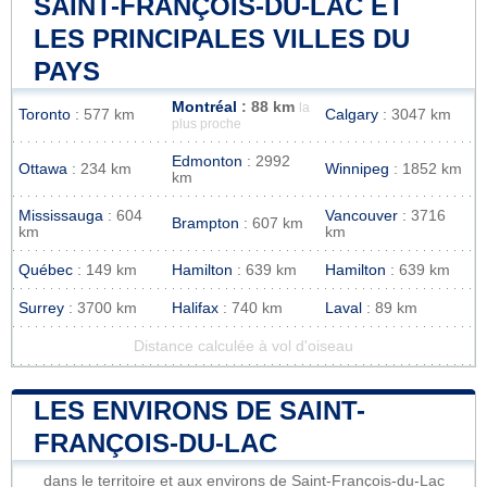
SAINT-FRANÇOIS-DU-LAC ET
LES PRINCIPALES VILLES DU
PAYS
Montréal
: 88 km
la
Toronto
: 577 km
Calgary
: 3047 km
plus proche
Edmonton
: 2992
Ottawa
: 234 km
Winnipeg
: 1852 km
km
Mississauga
: 604
Vancouver
: 3716
Brampton
: 607 km
km
km
Québec
: 149 km
Hamilton
: 639 km
Hamilton
: 639 km
Surrey
: 3700 km
Halifax
: 740 km
Laval
: 89 km
Distance calculée à vol d'oiseau
LES ENVIRONS DE SAINT-
FRANÇOIS-DU-LAC
dans le territoire et aux environs de Saint-François-du-Lac