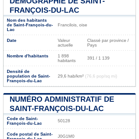
DÉMOGRAPHIE DE SAINT-
FRANÇOIS-DU-LAC
Nom des habitants
de Saint-François-du-
Francilois, oise
Lac
Date
Valeur
Classé par province /
actuelle
Pays
Nombre d'habitants
1 898
391 / 1 139
habitants
Densité de
population de Saint-
29,6 hab/km²
(76,6 pop/sq mi)
François-du-Lac
NUMÉRO ADMINISTRATIF DE
SAINT-FRANÇOIS-DU-LAC
Code de Saint-
50128
François-du-Lac
Code postal de Saint-
J0G1M0
François-du-Lac