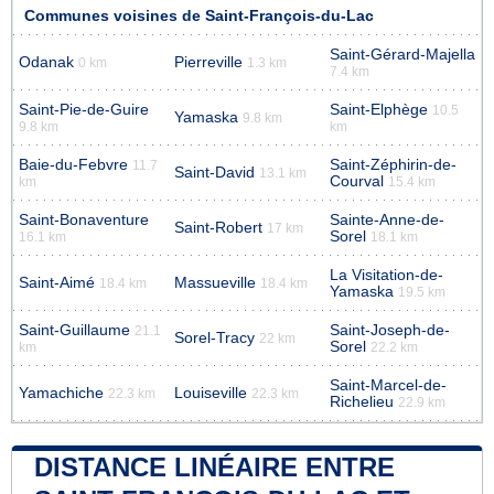
Communes voisines de Saint-François-du-Lac
Saint-Gérard-Majella
Odanak
Pierreville
0 km
1.3 km
7.4 km
Saint-Pie-de-Guire
Saint-Elphège
10.5
Yamaska
9.8 km
9.8 km
km
Baie-du-Febvre
Saint-Zéphirin-de-
11.7
Saint-David
13.1 km
Courval
km
15.4 km
Saint-Bonaventure
Sainte-Anne-de-
Saint-Robert
17 km
Sorel
16.1 km
18.1 km
La Visitation-de-
Saint-Aimé
Massueville
18.4 km
18.4 km
Yamaska
19.5 km
Saint-Guillaume
Saint-Joseph-de-
21.1
Sorel-Tracy
22 km
Sorel
km
22.2 km
Saint-Marcel-de-
Yamachiche
Louiseville
22.3 km
22.3 km
Richelieu
22.9 km
DISTANCE LINÉAIRE ENTRE