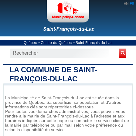
EN
FR
Saint-François-du-Lac
Québec
>
Centre-du-Québec
>
Saint-François-du-Lac
LA COMMUNE DE SAINT-
FRANÇOIS-DU-LAC
La Municipalité de Saint-François-du-Lac est située dans la
province de Québec. Sa superficie, sa population et d'autres
informations clés sont répertoriées ci-dessous.
Pour toutes vos démarches administratives, vous pouvez vous
rendre à la mairie de Saint-François-du-Lac à l'adresse et aux
horaires indiqués sur cette page ou contacter le service client de
la mairie par téléphone ou par mail selon votre préférence ou
selon la disponibilité du service.