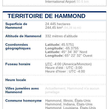
International Airport
80.6 km
TERRITOIRE DE HAMMOND
Superficie de
24 445 hectares
Hammond
244,45 km²
(94,38 sq mi)
Altitude de Hammond
332 mètres d'altitude
Coordonnées
Latitude:
45.5751
géographiques
Longitude:
-65.3755
Latitude:
45° 34' 30'' Nord
Longitude:
65° 22' 32'' Ouest
Fuseau horaire
UTC
-4:00 (America/Moncton)
Heure d'été : UTC -3:00
Heure d'hiver : UTC -4:00
Heure locale
Villes jumelées avec
Actuellement, Hammond n'a aucun
Hammond
jumelage
Commune homonyme
Hammond, Illinois, États-Unis
Hammond, Indiana, États-Unis
Hammond, Louisiana, États-Unis