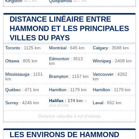
Kingston
Quispamsis
48.2 km
48.7 km
DISTANCE LINÉAIRE ENTRE
HAMMOND ET LES PRINCIPALES
VILLES DU PAYS
Toronto
: 1125 km
Montréal
: 645 km
Calgary
: 3588 km
Edmonton
: 3513
Ottawa
: 805 km
Winnipeg
: 2408 km
km
Mississauga
: 1151
Vancouver
: 4262
Brampton
: 1157 km
km
km
Québec
: 471 km
Hamilton
: 1179 km
Hamilton
: 1179 km
Halifax
: 174 km
la
Surrey
: 4246 km
Laval
: 652 km
plus proche
Distance calculée à vol d'oiseau
LES ENVIRONS DE HAMMOND