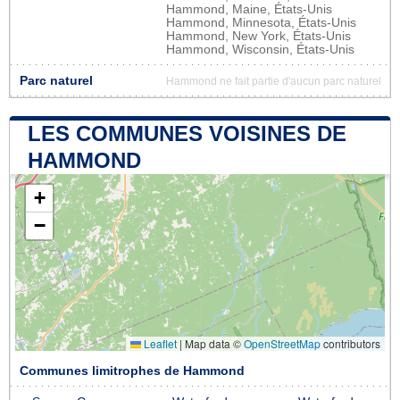
Hammond, Maine, États-Unis
Hammond, Minnesota, États-Unis
Hammond, New York, États-Unis
Hammond, Wisconsin, États-Unis
Parc naturel
Hammond ne fait partie d'aucun parc naturel
LES COMMUNES VOISINES DE
HAMMOND
+
−
Leaflet
|
Map data ©
OpenStreetMap
contributors
Communes limitrophes de Hammond