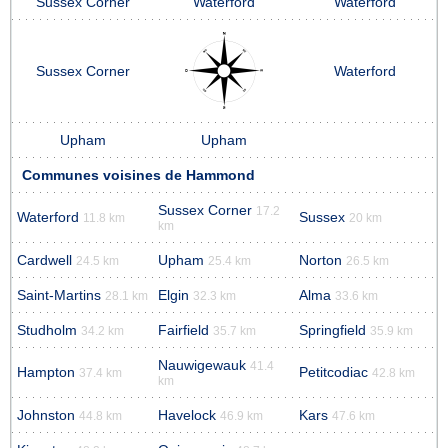
Sussex Corner
Waterford
Waterford
Sussex Corner
Waterford
Upham
Upham
Communes voisines de Hammond
Sussex Corner
17.2
Waterford
Sussex
11.8 km
20 km
km
Cardwell
Upham
Norton
24.5 km
25.4 km
26.5 km
Saint-Martins
Elgin
Alma
28.1 km
32.3 km
33.6 km
Studholm
Fairfield
Springfield
34.2 km
35.7 km
35.9 km
Nauwigewauk
41.4
Hampton
Petitcodiac
37.4 km
42.8 km
km
Johnston
Havelock
Kars
44.8 km
46.9 km
47.6 km