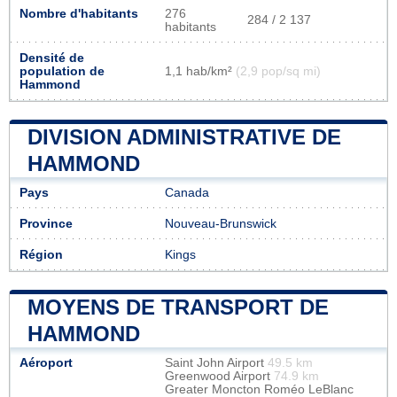
Nombre d'habitants
276
284 / 2 137
habitants
Densité de
population de
1,1 hab/km²
(2,9 pop/sq mi)
Hammond
DIVISION ADMINISTRATIVE DE
HAMMOND
Pays
Canada
Province
Nouveau-Brunswick
Région
Kings
MOYENS DE TRANSPORT DE
HAMMOND
Aéroport
Saint John Airport
49.5 km
Greenwood Airport
74.9 km
Greater Moncton Roméo LeBlanc