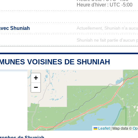
Heure d'hiver : UTC -5:00
 avec Shuniah
Actuellement, Shuniah n'a auc
Shuniah ne fait partie d'aucun 
MUNES VOISINES DE SHUNIAH
+
−
Leaflet
|
Map data ©
Op
rophes de Shuniah