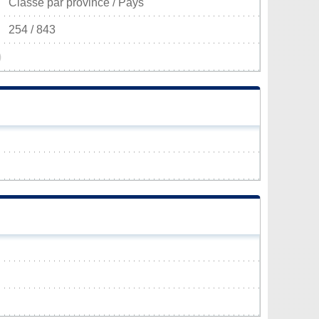
Classé par province / Pays
254 / 843
)