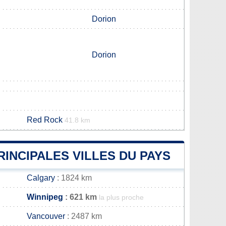
Dorion
Dorion
Red Rock
41.8 km
RINCIPALES VILLES DU PAYS
Calgary
: 1824 km
Winnipeg
: 621 km
la plus proche
Vancouver
: 2487 km