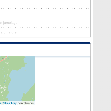
un jumelage
parc naturel
enStreetMap
contributors