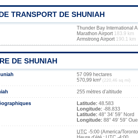
DE TRANSPORT DE SHUNIAH
Thunder Bay International A
Marathon Airport
183.9 km
Armstrong Airport
190.1 km
RE DE SHUNIAH
huniah
57 099 hectares
570,99 km²
(220,46 sq mi)
niah
255 mètres d'altitude
éographiques
Latitude:
48.583
Longitude:
-88.833
Latitude:
48° 34' 59'' Nord
Longitude:
88° 49' 59'' Oue
UTC
-5:00 (America/Toronto
Heure d'été : UTC -4:00