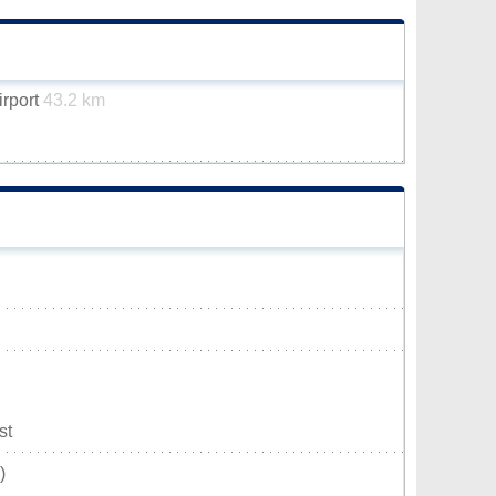
irport
43.2 km
st
)