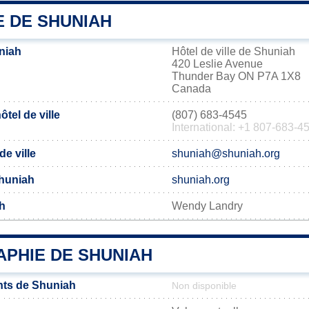
E DE SHUNIAH
niah
Hôtel de ville de Shuniah
420 Leslie Avenue
Thunder Bay ON P7A 1X8
Canada
tel de ville
(807) 683-4545
International: +1 807-683-4
de ville
shuniah@shuniah.org
Shuniah
shuniah.org
h
Wendy Landry
PHIE DE SHUNIAH
nts de Shuniah
Non disponible