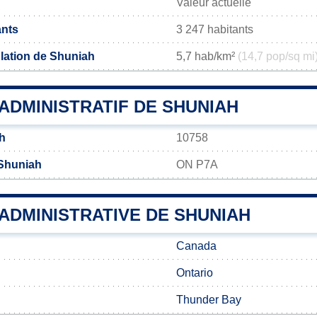
Valeur actuelle
ants
3 247 habitants
lation de Shuniah
5,7 hab/km²
(14,7 pop/sq mi
ADMINISTRATIF DE SHUNIAH
h
10758
 Shuniah
ON P7A
 ADMINISTRATIVE DE SHUNIAH
Canada
Ontario
Thunder Bay