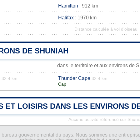
Hamilton
: 912 km
Halifax
: 1970 km
Distance calculée à vol d'oiseau
IRONS DE SHUNIAH
dans le territoire et aux environs de 
e
Thunder Cape
32.4 km
32.4 km
Cap
S ET LOISIRS DANS LES ENVIRONS D
Aucune activité référencé sur Shuni
ucun bureau gouvernemental du pays. Nous sommes une entreprise