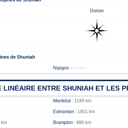
Dorion
nes de Shuniah
Nipigon
40.9 km
 LINÉAIRE ENTRE SHUNIAH ET LES P
Montréal
: 1199 km
Edmonton
: 1801 km
 km
Brampton
: 886 km