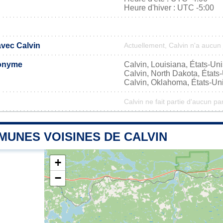
Heure d'hiver : UTC -5:00
avec Calvin
Actuellement, Calvin n'a aucun
onyme
Calvin, Louisiana, États-Uni
Calvin, North Dakota, États
Calvin, Oklahoma, États-Un
Calvin ne fait partie d'aucun pa
MUNES VOISINES DE CALVIN
+
−