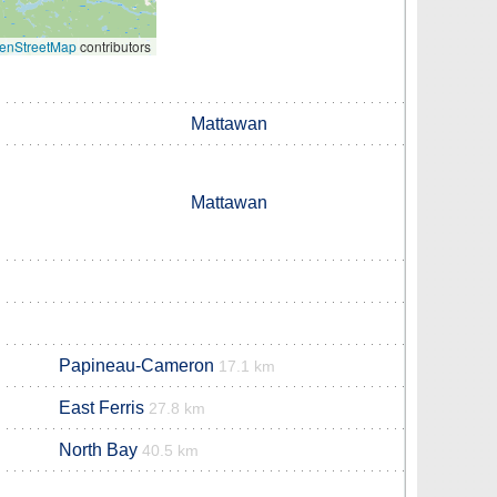
enStreetMap
contributors
Mattawan
Mattawan
Papineau-Cameron
17.1 km
East Ferris
27.8 km
North Bay
40.5 km