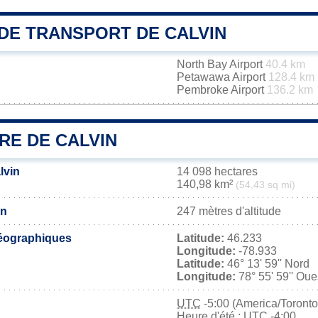
DE TRANSPORT DE CALVIN
North Bay Airport
40.4 km
Petawawa Airport
128.4 km
Pembroke Airport
136.2 km
RE DE CALVIN
lvin
14 098 hectares
140,98 km²
(54,43 sq mi)
in
247 mètres d'altitude
éographiques
Latitude:
46.233
Longitude:
-78.933
Latitude:
46° 13' 59'' Nord
Longitude:
78° 55' 59'' Oue
UTC
-5:00 (America/Toronto
Heure d'été : UTC -4:00