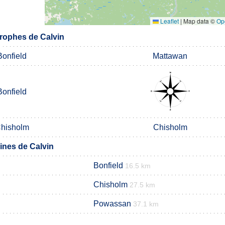
Leaflet
|
Map data ©
Op
rophes de Calvin
Bonfield
Mattawan
Bonfield
hisholm
Chisholm
nes de Calvin
Bonfield
16.5 km
Chisholm
27.5 km
Powassan
37.1 km