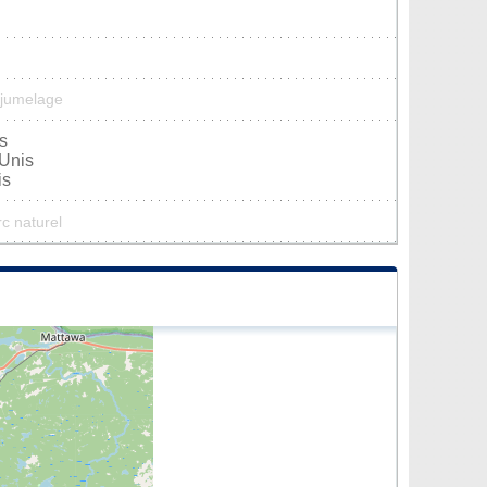
 jumelage
s
-Unis
is
rc naturel