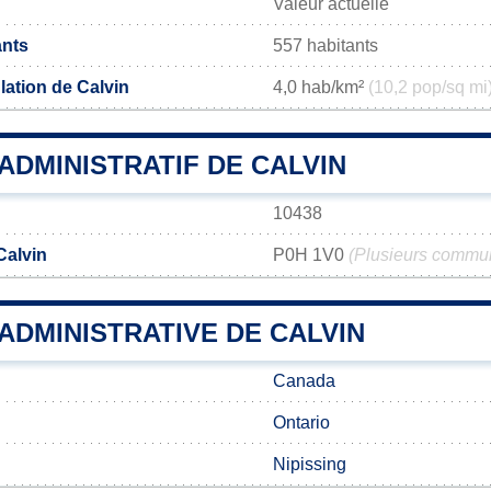
Valeur actuelle
ants
557 habitants
lation de Calvin
4,0 hab/km²
(10,2 pop/sq mi
DMINISTRATIF DE CALVIN
10438
Calvin
P0H 1V0
(Plusieurs commun
 ADMINISTRATIVE DE CALVIN
Canada
Ontario
Nipissing