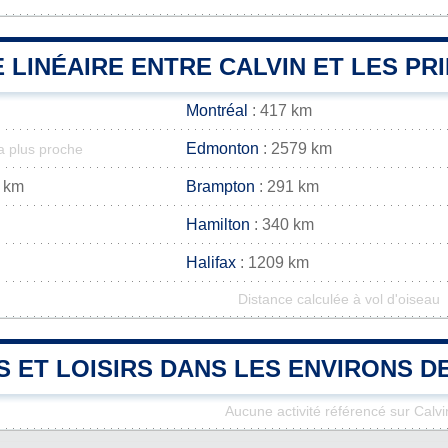
 LINÉAIRE ENTRE CALVIN ET LES PR
Montréal
: 417 km
Edmonton
: 2579 km
la plus proche
 km
Brampton
: 291 km
Hamilton
: 340 km
Halifax
: 1209 km
Distance calculée à vol d'oiseau
S ET LOISIRS DANS LES ENVIRONS D
Aucune activité référencé sur Calvi