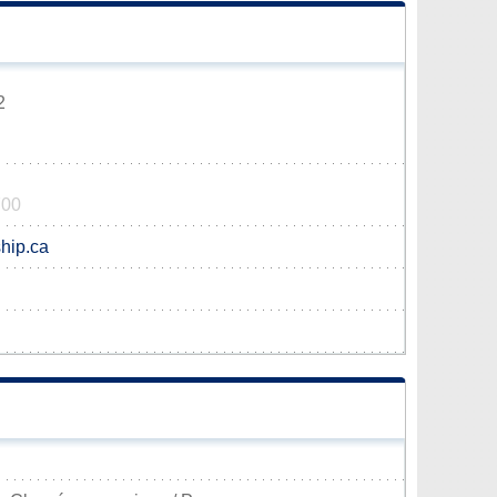
2
700
hip.ca