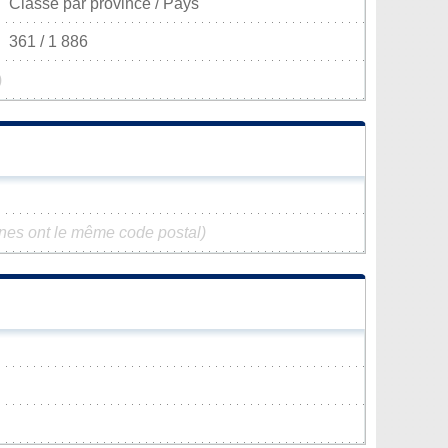
Classé par province / Pays
361 / 1 886
)
es ont le même code postal)