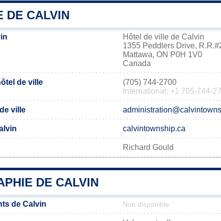
E DE CALVIN
in
Hôtel de ville de Calvin
1355 Peddlers Drive, R.R.#
Mattawa, ON P0H 1V0
Canada
tel de ville
(705) 744-2700
International: +1 705-744-2
de ville
administration@calvintowns
alvin
calvintownship.ca
Richard Gould
PHIE DE CALVIN
ts de Calvin
Non disponible