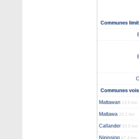
Communes limit
C
Communes voisi
Mattawan
13.5 km
Mattawa
20.2 km
Callander
33.5 km
Nipissing
47.4 km