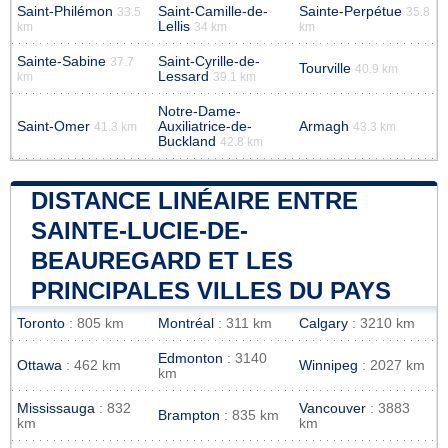
Saint-Philémon
Saint-Camille-de-
Sainte-Perpétue
33.5
35.8
Lellis
km
34 km
km
Sainte-Sabine
Saint-Cyrille-de-
37.7
Tourville
40.9 km
Lessard
km
39.1 km
Notre-Dame-
Saint-Omer
Auxiliatrice-de-
Armagh
41.3 km
43.3 km
Buckland
42.8 km
DISTANCE LINÉAIRE ENTRE
SAINTE-LUCIE-DE-
BEAUREGARD ET LES
PRINCIPALES VILLES DU PAYS
Toronto
: 805 km
Montréal
: 311 km
Calgary
: 3210 km
Edmonton
: 3140
Ottawa
: 462 km
Winnipeg
: 2027 km
km
Mississauga
: 832
Vancouver
: 3883
Brampton
: 835 km
km
km