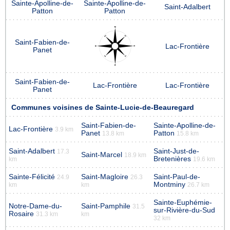
Sainte-Apolline-de-
Sainte-Apolline-de-
Saint-Adalbert
Patton
Patton
Saint-Fabien-de-
Lac-Frontière
Panet
Saint-Fabien-de-
Lac-Frontière
Lac-Frontière
Panet
Communes voisines de Sainte-Lucie-de-Beauregard
Saint-Fabien-de-
Sainte-Apolline-de-
Lac-Frontière
3.9 km
Panet
Patton
13.8 km
15.8 km
Saint-Adalbert
Saint-Just-de-
17.3
Saint-Marcel
18.9 km
Bretenières
km
19.6 km
Sainte-Félicité
Saint-Magloire
Saint-Paul-de-
24.9
26.3
Montminy
km
km
26.7 km
Sainte-Euphémie-
Notre-Dame-du-
Saint-Pamphile
31.5
sur-Rivière-du-Sud
Rosaire
31.3 km
km
32 km