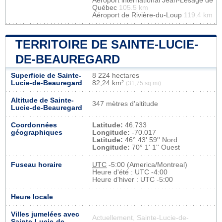
Aéroport international Jean-Lesage de
Québec
105.5 km
Aéroport de Rivière-du-Loup
119.4 km
TERRITOIRE DE SAINTE-LUCIE-
DE-BEAUREGARD
Superficie de Sainte-
8 224 hectares
Lucie-de-Beauregard
82,24 km²
(31,75 sq mi)
Altitude de Sainte-
347 mètres d'altitude
Lucie-de-Beauregard
Coordonnées
Latitude:
46.733
géographiques
Longitude:
-70.017
Latitude:
46° 43' 59'' Nord
Longitude:
70° 1' 1'' Ouest
Fuseau horaire
UTC
-5:00 (America/Montreal)
Heure d'été : UTC -4:00
Heure d'hiver : UTC -5:00
Heure locale
Villes jumelées avec
Actuellement, Sainte-Lucie-de-
Sainte-Lucie-de-