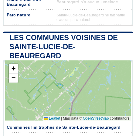
Beauregard n'a aucun jumelage
Beauregard
Parc naturel
Sainte-Lucie-de-Beauregard ne fait partie
d'aucun parc naturel
LES COMMUNES VOISINES DE
SAINTE-LUCIE-DE-
BEAUREGARD
+
−
Leaflet
|
Map data ©
OpenStreetMap
contributors
Communes limitrophes de Sainte-Lucie-de-Beauregard