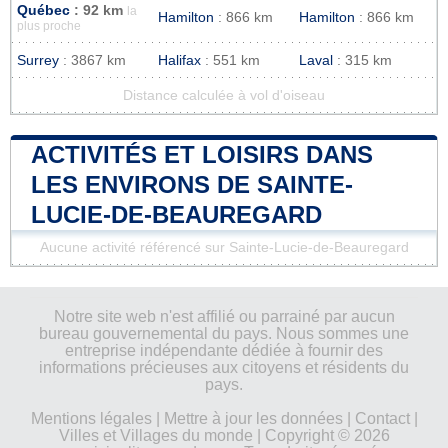
Québec
: 92 km
la
Hamilton
: 866 km
Hamilton
: 866 km
plus proche
Surrey
: 3867 km
Halifax
: 551 km
Laval
: 315 km
Distance calculée à vol d'oiseau
ACTIVITÉS ET LOISIRS DANS
LES ENVIRONS DE SAINTE-
LUCIE-DE-BEAUREGARD
Aucune activité référencé sur Sainte-Lucie-de-Beauregard
Notre site web n'est affilié ou parrainé par aucun
bureau gouvernemental du pays. Nous sommes une
entreprise indépendante dédiée à fournir des
informations précieuses aux citoyens et résidents du
pays.
Mentions légales
|
Mettre à jour les données
|
Contact
|
Villes et Villages du monde
| Copyright © 2026