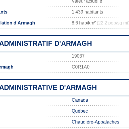
Valeur actuelle
ants
1 439 habitants
lation d'Armagh
8,6 hab/km²
(22,2 pop/sq mi
ADMINISTRATIF D'ARMAGH
19037
Armagh
G0R1A0
 ADMINISTRATIVE D'ARMAGH
Canada
Québec
Chaudière-Appalaches