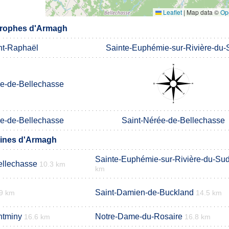
Leaflet
|
Map data ©
Op
rophes d'Armagh
nt-Raphaël
Sainte-Euphémie-sur-Rivière-du-
ée-de-Bellechasse
ée-de-Bellechasse
Saint-Nérée-de-Bellechasse
ines d'Armagh
Sainte-Euphémie-sur-Rivière-du-Su
ellechasse
10.3 km
km
Saint-Damien-de-Buckland
9 km
14.5 km
ntminy
Notre-Dame-du-Rosaire
16.6 km
16.8 km