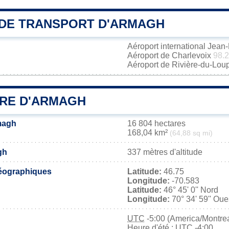
DE TRANSPORT D'ARMAGH
Aéroport international Jea
Aéroport de Charlevoix
98.
Aéroport de Rivière-du-Lou
IRE D'ARMAGH
magh
16 804 hectares
168,04 km²
(64,88 sq mi)
gh
337 mètres d'altitude
éographiques
Latitude:
46.75
Longitude:
-70.583
Latitude:
46° 45' 0'' Nord
Longitude:
70° 34' 59'' Oue
UTC
-5:00 (America/Montrea
Heure d'été : UTC -4:00