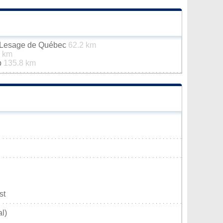
n-Lesage de Québec
62.2 km
2 km
p
135.8 km
st
l)