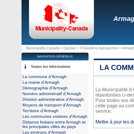
Arma
Municipality Canada >
Québec
>
Chaudière-Appalaches
>
Armag
NAVIGATION GÉNÉRALE
LA COMM
Toutes les informations
La commune d'Armagh
La mairie d'Armagh
Démographie d'Armagh
La Municipalité d'
Numéro administratif d'Armagh
répertoriées ci-de
Division administrative d'Armagh
Pour toutes vos d
Moyens de transport d'Armagh
cette page ou cont
Territoire d'Armagh
service.
Les communes voisines d'Armagh
Mettre à jour les 
Distance linéaire entre Armagh et
les principales villes du pays
Les environs d'Armagh