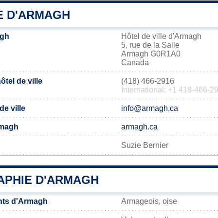
IE D'ARMAGH
agh
Hôtel de ville d'Armagh
5, rue de la Salle
Armagh G0R1A0
Canada
tel de ville
(418) 466-2916
International: +1 418-466-2
de ville
info@armagh.ca
Armagh
armagh.ca
Suzie Bernier
PHIE D'ARMAGH
nts d'Armagh
Armageois, oise