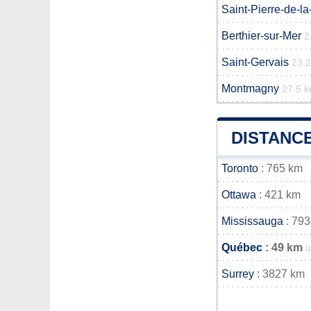
Saint-Pierre-de-l
Berthier-sur-Mer
2
Saint-Gervais
23.
Montmagny
27.5 
DISTANCE
Toronto
: 765 km
Ottawa
: 421 km
Mississauga
: 793
Québec
: 49 km
l
Surrey
: 3827 km