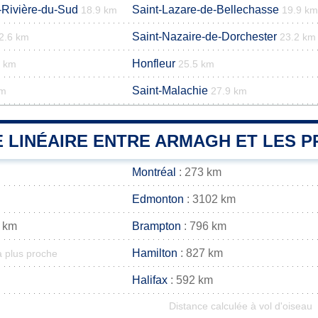
a-Rivière-du-Sud
Saint-Lazare-de-Bellechasse
18.9 km
19.9 km
Saint-Nazaire-de-Dorchester
2.6 km
23.2 km
Honfleur
2 km
25.5 km
Saint-Malachie
km
27.9 km
 LINÉAIRE ENTRE ARMAGH ET LES PR
Montréal
: 273 km
Edmonton
: 3102 km
 km
Brampton
: 796 km
Hamilton
: 827 km
a plus proche
Halifax
: 592 km
Distance calculée à vol d'oiseau