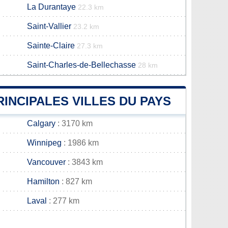
La Durantaye
22.3 km
Saint-Vallier
23.2 km
Sainte-Claire
27.3 km
Saint-Charles-de-Bellechasse
28 km
INCIPALES VILLES DU PAYS
Calgary
: 3170 km
Winnipeg
: 1986 km
Vancouver
: 3843 km
Hamilton
: 827 km
Laval
: 277 km