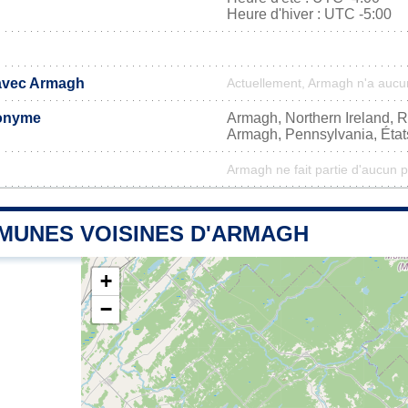
Heure d'hiver : UTC -5:00
 avec Armagh
Actuellement, Armagh n'a aucu
onyme
Armagh, Northern Ireland,
Armagh, Pennsylvania, État
Armagh ne fait partie d'aucun p
MUNES VOISINES D'ARMAGH
+
−