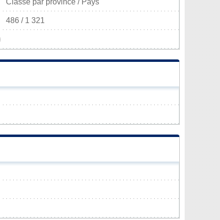
Classé par province / Pays
486 / 1 321
)