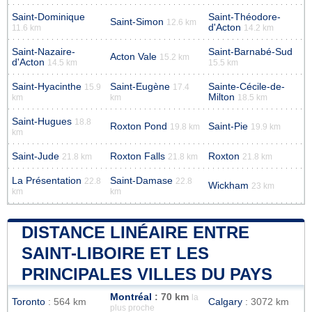
Saint-Dominique
Saint-Théodore-
Saint-Simon
12.6 km
d'Acton
11.6 km
14.2 km
Saint-Nazaire-
Saint-Barnabé-Sud
Acton Vale
15.2 km
d'Acton
14.5 km
15.5 km
Saint-Hyacinthe
Saint-Eugène
Sainte-Cécile-de-
15.9
17.4
Milton
km
km
18.5 km
Saint-Hugues
18.8
Roxton Pond
Saint-Pie
19.8 km
19.9 km
km
Saint-Jude
Roxton Falls
Roxton
21.8 km
21.8 km
21.8 km
La Présentation
Saint-Damase
22.8
22.8
Wickham
23 km
km
km
DISTANCE LINÉAIRE ENTRE
SAINT-LIBOIRE ET LES
PRINCIPALES VILLES DU PAYS
Montréal
: 70 km
la
Toronto
: 564 km
Calgary
: 3072 km
plus proche