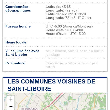
Coordonnées
Latitude:
45.65
géographiques
Longitude:
-72.767
Latitude:
45° 39' 0'' Nord
Longitude:
72° 46' 1'' Ouest
Fuseau horaire
UTC
-5:00 (America/Montreal)
Heure d'été : UTC -4:00
Heure d'hiver : UTC -5:00
Heure locale
Villes jumelées avec
Actuellement, Saint-Liboire n'a aucun
Saint-Liboire
jumelage
Parc naturel
Saint-Liboire ne fait partie d'aucun parc
naturel
LES COMMUNES VOISINES DE
SAINT-LIBOIRE
+
−