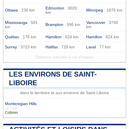
Edmonton
: 3020
Ottawa
: 230 km
Winnipeg
: 1875 km
km
Mississauga
: 591
Vancouver
: 3740
Brampton
: 595 km
km
km
Québec
: 176 km
Hamilton
: 624 km
Hamilton
: 624 km
Surrey
: 3723 km
Halifax
: 729 km
Laval
: 77 km
Distance calculée à vol d'oiseau
LES ENVIRONS DE SAINT-
LIBOIRE
dans le territoire et aux environs de Saint-Liboire
Monteregian Hills
24.7 km
Collines