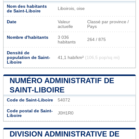
Nom des habitants
Liboirois, oise
de Saint-Liboire
Date
Valeur
Classé par province /
actuelle
Pays
Nombre d'habitants
3 036
264 / 875
habitants
Densité de
population de Saint-
41,1 hab/km²
(106,5 pop/sq mi)
Liboire
NUMÉRO ADMINISTRATIF DE
SAINT-LIBOIRE
Code de Saint-Liboire
54072
Code postal de Saint-
J0H1R0
Liboire
DIVISION ADMINISTRATIVE DE