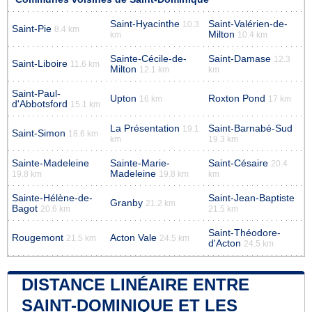
Saint-Hyacinthe
Saint-Valérien-de-
10.3
Saint-Pie
8.4 km
Milton
km
10.4 km
Sainte-Cécile-de-
Saint-Damase
12.3
Saint-Liboire
11.6 km
Milton
12.1 km
km
Saint-Paul-
Upton
Roxton Pond
16 km
17 km
d'Abbotsford
15.1 km
La Présentation
Saint-Barnabé-Sud
19.1
Saint-Simon
18.6 km
km
19.3 km
Sainte-Madeleine
Sainte-Marie-
Saint-Césaire
20.4
Madeleine
19.8 km
19.8 km
km
Sainte-Hélène-de-
Saint-Jean-Baptiste
Granby
21.2 km
Bagot
20.6 km
21.5 km
Saint-Théodore-
Rougemont
Acton Vale
21.5 km
24.5 km
d'Acton
24.5 km
DISTANCE LINÉAIRE ENTRE
SAINT-DOMINIQUE ET LES