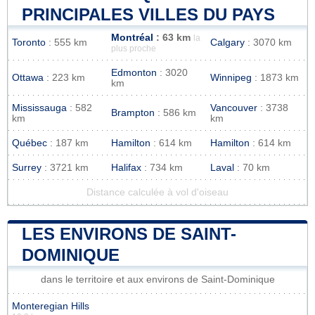
PRINCIPALES VILLES DU PAYS
Montréal
: 63 km
la
Toronto
: 555 km
Calgary
: 3070 km
plus proche
Edmonton
: 3020
Ottawa
: 223 km
Winnipeg
: 1873 km
km
Mississauga
: 582
Vancouver
: 3738
Brampton
: 586 km
km
km
Québec
: 187 km
Hamilton
: 614 km
Hamilton
: 614 km
Surrey
: 3721 km
Halifax
: 734 km
Laval
: 70 km
Distance calculée à vol d'oiseau
LES ENVIRONS DE SAINT-
DOMINIQUE
dans le territoire et aux environs de Saint-Dominique
Monteregian Hills