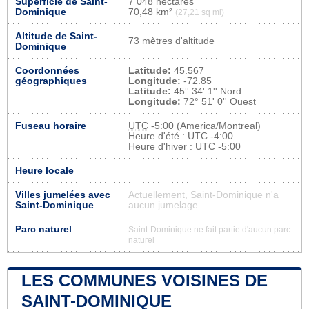
Superficie de Saint-
7 048 hectares
Dominique
70,48 km²
(27,21 sq mi)
Altitude de Saint-
73 mètres d'altitude
Dominique
Coordonnées
Latitude:
45.567
géographiques
Longitude:
-72.85
Latitude:
45° 34' 1'' Nord
Longitude:
72° 51' 0'' Ouest
Fuseau horaire
UTC
-5:00 (America/Montreal)
Heure d'été : UTC -4:00
Heure d'hiver : UTC -5:00
Heure locale
Villes jumelées avec
Actuellement, Saint-Dominique n'a
Saint-Dominique
aucun jumelage
Parc naturel
Saint-Dominique ne fait partie d'aucun parc
naturel
LES COMMUNES VOISINES DE
SAINT-DOMINIQUE