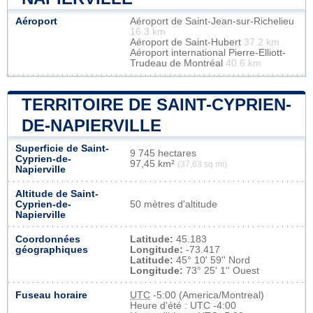
Aéroport
Aéroport de Saint-Jean-sur-Richelieu
16.3 km
Aéroport de Saint-Hubert
37.2 km
Aéroport international Pierre-Elliott-
Trudeau de Montréal
40.6 km
TERRITOIRE DE SAINT-CYPRIEN-
DE-NAPIERVILLE
Superficie de Saint-
9 745 hectares
Cyprien-de-
97,45 km²
(37,63 sq mi)
Napierville
Altitude de Saint-
Cyprien-de-
50 mètres d'altitude
Napierville
Coordonnées
Latitude:
45.183
géographiques
Longitude:
-73.417
Latitude:
45° 10' 59'' Nord
Longitude:
73° 25' 1'' Ouest
Fuseau horaire
UTC
-5:00 (America/Montreal)
Heure d'été : UTC -4:00