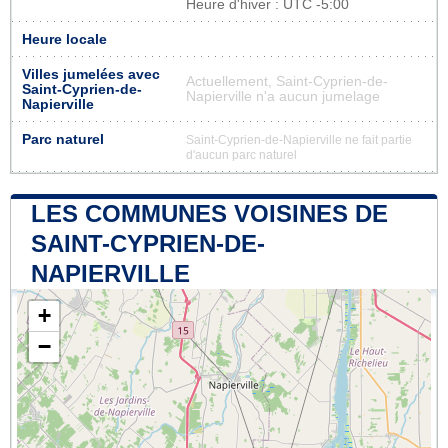
Heure d'hiver : UTC -5:00
Heure locale
Villes jumelées avec
Actuellement, Saint-Cyprien-de-
Saint-Cyprien-de-
Napierville n'a aucun jumelage
Napierville
Parc naturel
Saint-Cyprien-de-Napierville ne fait partie
d'aucun parc naturel
LES COMMUNES VOISINES DE
SAINT-CYPRIEN-DE-
NAPIERVILLE
+
−