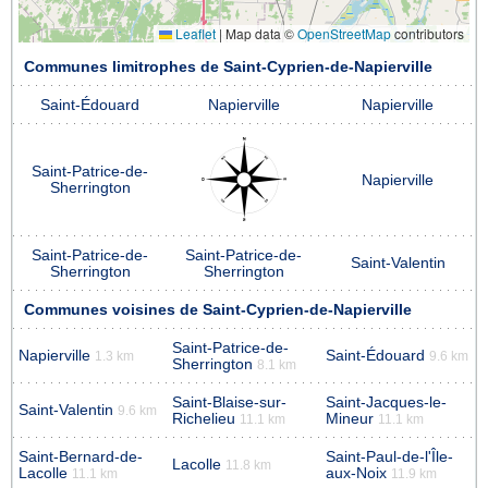
Leaflet
|
Map data ©
OpenStreetMap
contributors
Communes limitrophes de Saint-Cyprien-de-Napierville
Saint-Édouard
Napierville
Napierville
Saint-Patrice-de-
Napierville
Sherrington
Saint-Patrice-de-
Saint-Patrice-de-
Saint-Valentin
Sherrington
Sherrington
Communes voisines de Saint-Cyprien-de-Napierville
Saint-Patrice-de-
Napierville
Saint-Édouard
1.3 km
9.6 km
Sherrington
8.1 km
Saint-Blaise-sur-
Saint-Jacques-le-
Saint-Valentin
9.6 km
Richelieu
Mineur
11.1 km
11.1 km
Saint-Bernard-de-
Saint-Paul-de-l'Île-
Lacolle
11.8 km
Lacolle
aux-Noix
11.1 km
11.9 km