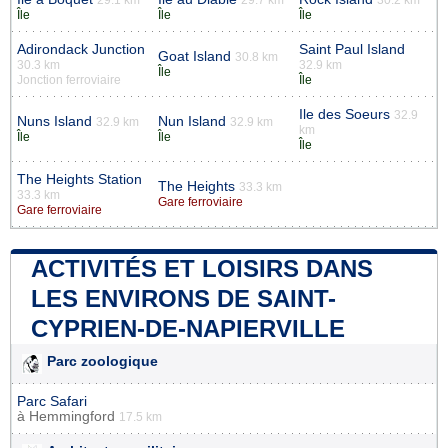
Île
Île
Île
Adirondack Junction
Saint Paul Island
Goat Island
30.8 km
30.3 km
32.9 km
Île
Jonction ferroviaire
Île
Ile des Soeurs
32.9
Nuns Island
Nun Island
32.9 km
32.9 km
km
Île
Île
Île
The Heights Station
The Heights
33.3 km
33.3 km
Gare ferroviaire
Gare ferroviaire
ACTIVITÉS ET LOISIRS DANS
LES ENVIRONS DE SAINT-
CYPRIEN-DE-NAPIERVILLE
Parc zoologique
Parc Safari
à
Hemmingford
17.5 km