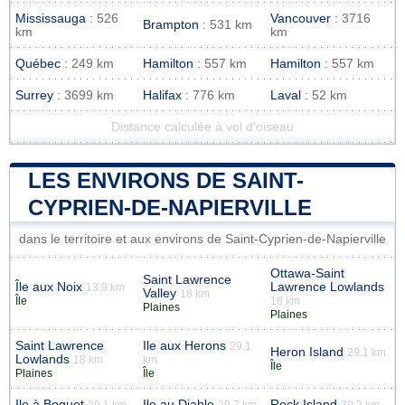
Mississauga
: 526
Vancouver
: 3716
Brampton
: 531 km
km
km
Québec
: 249 km
Hamilton
: 557 km
Hamilton
: 557 km
Surrey
: 3699 km
Halifax
: 776 km
Laval
: 52 km
Distance calculée à vol d'oiseau
LES ENVIRONS DE SAINT-
CYPRIEN-DE-NAPIERVILLE
dans le territoire et aux environs de Saint-Cyprien-de-Napierville
Ottawa-Saint
Saint Lawrence
Île aux Noix
Lawrence Lowlands
13.9 km
Valley
18 km
Île
18 km
Plaines
Plaines
Saint Lawrence
Ile aux Herons
29.1
Heron Island
29.1 km
Lowlands
18 km
km
Île
Plaines
Île
Ile à Boquet
Ile au Diable
Rock Island
29.1 km
29.7 km
30.2 km