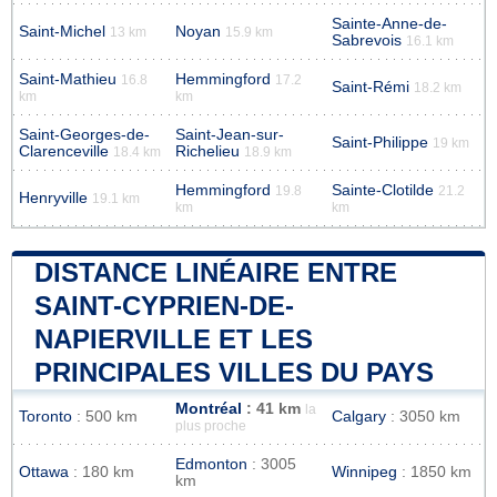
Sainte-Anne-de-
Saint-Michel
Noyan
13 km
15.9 km
Sabrevois
16.1 km
Saint-Mathieu
Hemmingford
16.8
17.2
Saint-Rémi
18.2 km
km
km
Saint-Georges-de-
Saint-Jean-sur-
Saint-Philippe
19 km
Clarenceville
Richelieu
18.4 km
18.9 km
Hemmingford
Sainte-Clotilde
19.8
21.2
Henryville
19.1 km
km
km
DISTANCE LINÉAIRE ENTRE
SAINT-CYPRIEN-DE-
NAPIERVILLE ET LES
PRINCIPALES VILLES DU PAYS
Montréal
: 41 km
la
Toronto
: 500 km
Calgary
: 3050 km
plus proche
Edmonton
: 3005
Ottawa
: 180 km
Winnipeg
: 1850 km
km