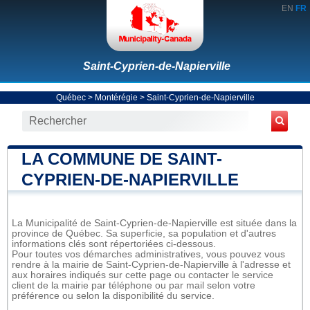
EN
FR
Saint-Cyprien-de-Napierville
Québec
>
Montérégie
>
Saint-Cyprien-de-Napierville
LA COMMUNE DE SAINT-
CYPRIEN-DE-NAPIERVILLE
La Municipalité de Saint-Cyprien-de-Napierville est située dans la
province de Québec. Sa superficie, sa population et d'autres
informations clés sont répertoriées ci-dessous.
Pour toutes vos démarches administratives, vous pouvez vous
rendre à la mairie de Saint-Cyprien-de-Napierville à l'adresse et
aux horaires indiqués sur cette page ou contacter le service
client de la mairie par téléphone ou par mail selon votre
préférence ou selon la disponibilité du service.