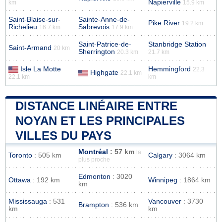
Napierville
km
15.9 km
Saint-Blaise-sur-
Sainte-Anne-de-
Pike River
19.2 km
Richelieu
Sabrevois
16.7 km
17.9 km
Saint-Patrice-de-
Stanbridge Station
Saint-Armand
20 km
Sherrington
20.3 km
21.7 km
Isle La Motte
Hemmingford
22.3
Highgate
22.1 km
22.1 km
km
DISTANCE LINÉAIRE ENTRE
NOYAN ET LES PRINCIPALES
VILLES DU PAYS
Montréal
: 57 km
la
Toronto
: 505 km
Calgary
: 3064 km
plus proche
Edmonton
: 3020
Ottawa
: 192 km
Winnipeg
: 1864 km
km
Mississauga
: 531
Vancouver
: 3730
Brampton
: 536 km
km
km