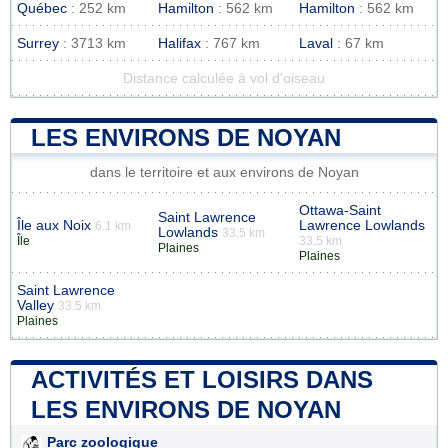
Québec
: 252 km
Hamilton
: 562 km
Hamilton
: 562 km
Surrey
: 3713 km
Halifax
: 767 km
Laval
: 67 km
Distance calculée à vol d'oiseau
LES ENVIRONS DE NOYAN
dans le territoire et aux environs de Noyan
Ottawa-Saint
Saint Lawrence
Île aux Noix
Lawrence Lowlands
6.1 km
Lowlands
33.5 km
Île
33.5 km
Plaines
Plaines
Saint Lawrence
Valley
33.5 km
Plaines
ACTIVITÉS ET LOISIRS DANS
LES ENVIRONS DE NOYAN
Parc zoologique