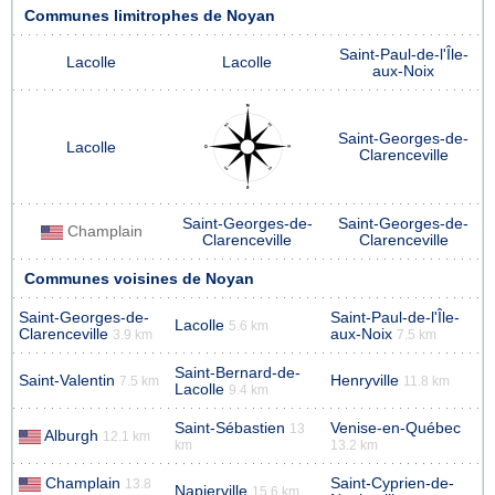
Communes limitrophes de Noyan
Saint-Paul-de-l'Île-
Lacolle
Lacolle
aux-Noix
Saint-Georges-de-
Lacolle
Clarenceville
Saint-Georges-de-
Saint-Georges-de-
Champlain
Clarenceville
Clarenceville
Communes voisines de Noyan
Saint-Georges-de-
Saint-Paul-de-l'Île-
Lacolle
5.6 km
Clarenceville
aux-Noix
3.9 km
7.5 km
Saint-Bernard-de-
Saint-Valentin
Henryville
7.5 km
11.8 km
Lacolle
9.4 km
Saint-Sébastien
Venise-en-Québec
13
Alburgh
12.1 km
km
13.2 km
Champlain
Saint-Cyprien-de-
13.8
Napierville
15.6 km