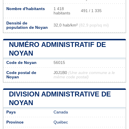
Nombre d'habitants
1 418
491 / 1 335
habitants
Densité de
32,0 hab/km²
(82,9 pop/sq mi)
population de Noyan
NUMÉRO ADMINISTRATIF DE
NOYAN
Code de Noyan
56015
Code postal de
J0J1B0
(Une autre commune a le
Noyan
même code postal)
DIVISION ADMINISTRATIVE DE
NOYAN
Pays
Canada
Province
Québec