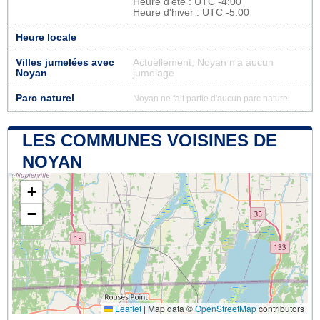
Heure d'été : UTC -4:00
Heure d'hiver : UTC -5:00
Heure locale
Villes jumelées avec
Actuellement, Noyan n'a aucun
Noyan
jumelage
Parc naturel
Noyan ne fait partie d'aucun parc naturel
LES COMMUNES VOISINES DE
NOYAN
+
−
Leaflet
|
Map data ©
OpenStreetMap
contributors