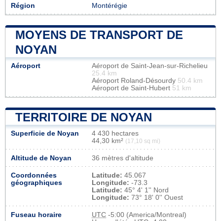
Région
Montérégie
MOYENS DE TRANSPORT DE
NOYAN
Aéroport
Aéroport de Saint-Jean-sur-Richelieu
25.4 km
Aéroport Roland-Désourdy
50.4 km
Aéroport de Saint-Hubert
51 km
TERRITOIRE DE NOYAN
Superficie de Noyan
4 430 hectares
44,30 km²
(17,10 sq mi)
Altitude de Noyan
36 mètres d'altitude
Coordonnées
Latitude:
45.067
géographiques
Longitude:
-73.3
Latitude:
45° 4' 1'' Nord
Longitude:
73° 18' 0'' Ouest
Fuseau horaire
UTC
-5:00 (America/Montreal)