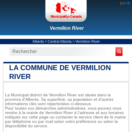
EN
FR
Vermilion River
Alberta
>
Central Alberta
>
Vermilion River
LA COMMUNE DE VERMILION
RIVER
La Municipal district de Vermilion River est située dans la
province d'Alberta. Sa superficie, sa population et d'autres
informations clés sont répertoriées ci-dessous.
Pour toutes vos démarches administratives, vous pouvez vous
rendre à la mairie de Vermilion River à l'adresse et aux horaires
indiqués sur cette page ou contacter le service client de la mairie
par téléphone ou par mail selon votre préférence ou selon la
disponibilité du service.