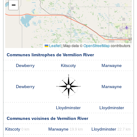
−
Leaflet
|
Map data ©
OpenStreetMap
contributors
Communes limitrophes de Vermilion River
Dewberry
Kitscoty
Marwayne
Dewberry
Marwayne
Lloydminster
Lloydminster
Communes voisines de Vermilion River
Kitscoty
Marwayne
Lloydminster
0 km
19.9 km
22.7 km