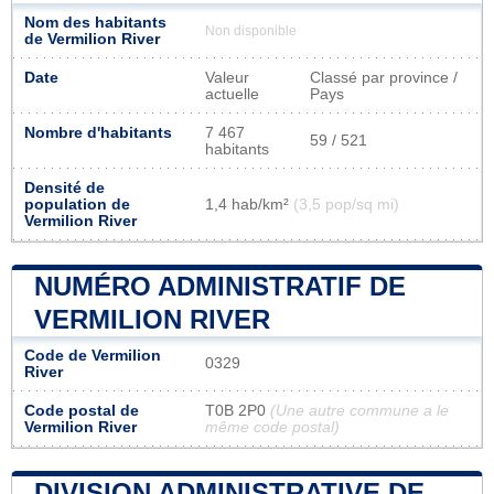
Nom des habitants
Non disponible
de Vermilion River
Date
Valeur
Classé par province /
actuelle
Pays
Nombre d'habitants
7 467
59 / 521
habitants
Densité de
population de
1,4 hab/km²
(3,5 pop/sq mi)
Vermilion River
NUMÉRO ADMINISTRATIF DE
VERMILION RIVER
Code de Vermilion
0329
River
Code postal de
T0B 2P0
(Une autre commune a le
Vermilion River
même code postal)
DIVISION ADMINISTRATIVE DE