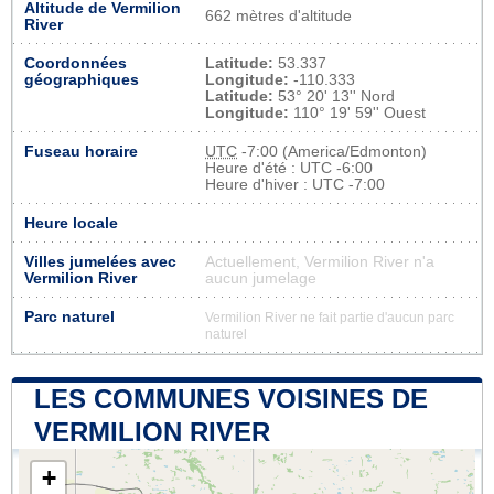
Altitude de Vermilion
662 mètres d'altitude
River
Coordonnées
Latitude:
53.337
géographiques
Longitude:
-110.333
Latitude:
53° 20' 13'' Nord
Longitude:
110° 19' 59'' Ouest
Fuseau horaire
UTC
-7:00 (America/Edmonton)
Heure d'été : UTC -6:00
Heure d'hiver : UTC -7:00
Heure locale
Villes jumelées avec
Actuellement, Vermilion River n'a
Vermilion River
aucun jumelage
Parc naturel
Vermilion River ne fait partie d'aucun parc
naturel
LES COMMUNES VOISINES DE
VERMILION RIVER
+