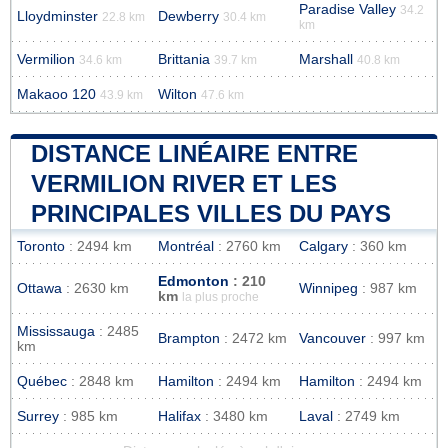
Paradise Valley
34.2
Lloydminster
Dewberry
22.8 km
30.4 km
km
Vermilion
Brittania
Marshall
34.6 km
39.7 km
40.8 km
Makaoo 120
Wilton
43.9 km
47.6 km
DISTANCE LINÉAIRE ENTRE
VERMILION RIVER ET LES
PRINCIPALES VILLES DU PAYS
Toronto
: 2494 km
Montréal
: 2760 km
Calgary
: 360 km
Edmonton
: 210
Ottawa
: 2630 km
Winnipeg
: 987 km
km
la plus proche
Mississauga
: 2485
Brampton
: 2472 km
Vancouver
: 997 km
km
Québec
: 2848 km
Hamilton
: 2494 km
Hamilton
: 2494 km
Surrey
: 985 km
Halifax
: 3480 km
Laval
: 2749 km