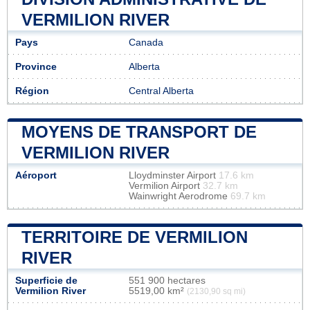
VERMILION RIVER
Pays
Canada
Province
Alberta
Région
Central Alberta
MOYENS DE TRANSPORT DE
VERMILION RIVER
Aéroport
Lloydminster Airport
17.6 km
Vermilion Airport
32.7 km
Wainwright Aerodrome
69.7 km
TERRITOIRE DE VERMILION
RIVER
Superficie de
551 900 hectares
Vermilion River
5519,00 km²
(2130,90 sq mi)