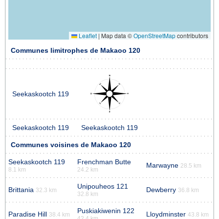
Leaflet
|
Map data ©
OpenStreetMap
contributors
Communes limitrophes de Makaoo 120
Seekaskootch 119
Seekaskootch 119
Seekaskootch 119
Communes voisines de Makaoo 120
Seekaskootch 119
Frenchman Butte
Marwayne
28.5 km
8.1 km
24.2 km
Unipouheos 121
Brittania
Dewberry
32.3 km
36.8 km
32.8 km
Puskiakiwenin 122
Paradise Hill
Lloydminster
38.4 km
43.8 km
42.4 km