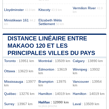
Vermilion River
43.9
Lloydminster
Kitscoty
43.9 km
43.9 km
km
Ministikwan 161
Elizabeth Métis
44.2
Settlement
km
50 km
DISTANCE LINÉAIRE ENTRE
MAKAOO 120 ET LES
PRINCIPALES VILLES DU PAYS
Toronto
: 13951 km
Montréal
: 13509 km
Calgary
: 13890 km
Edmonton
: 13619
Winnipeg
: 13932
Ottawa
: 13623 km
km
km
Mississauga
: 13977
Brampton
: 13975
Vancouver
: 13954
km
km
km
Québec
: 13276 km
Hamilton
: 14019 km
Hamilton
: 14019 km
Halifax
: 12990 km
Surrey
: 13967 km
Laval
: 13509 km
la plus proche