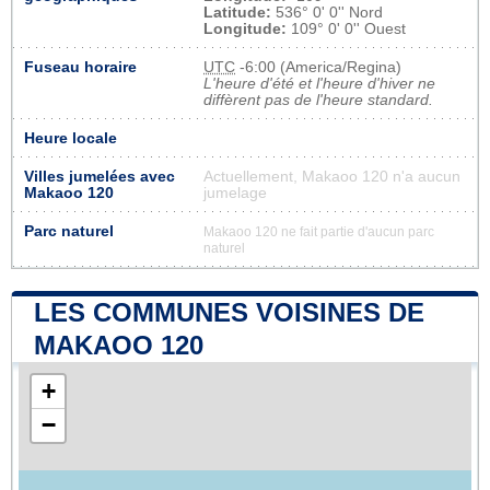
Latitude:
536° 0' 0'' Nord
Longitude:
109° 0' 0'' Ouest
Fuseau horaire
UTC
-6:00 (America/Regina)
L'heure d'été et l'heure d'hiver ne
diffèrent pas de l'heure standard.
Heure locale
Villes jumelées avec
Actuellement, Makaoo 120 n'a aucun
Makaoo 120
jumelage
Parc naturel
Makaoo 120 ne fait partie d'aucun parc
naturel
LES COMMUNES VOISINES DE
MAKAOO 120
+
−