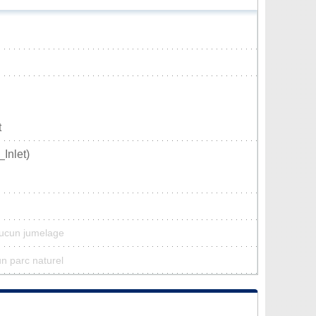
t
Inlet)
aucun jumelage
un parc naturel