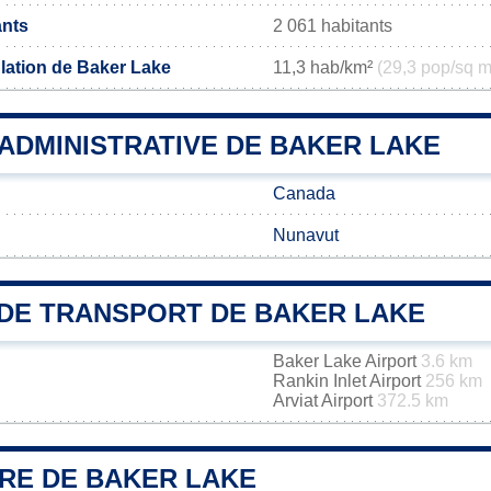
ants
2 061 habitants
lation de Baker Lake
11,3 hab/km²
(29,3 pop/sq m
 ADMINISTRATIVE DE BAKER LAKE
Canada
Nunavut
DE TRANSPORT DE BAKER LAKE
Baker Lake Airport
3.6 km
Rankin Inlet Airport
256 km
Arviat Airport
372.5 km
IRE DE BAKER LAKE