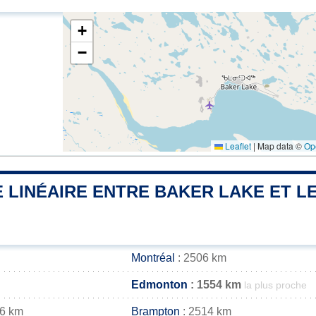
+
−
Leaflet
|
Map data ©
Op
 LINÉAIRE ENTRE BAKER LAKE ET LE
Montréal
: 2506 km
Edmonton
: 1554 km
la plus proche
26 km
Brampton
: 2514 km