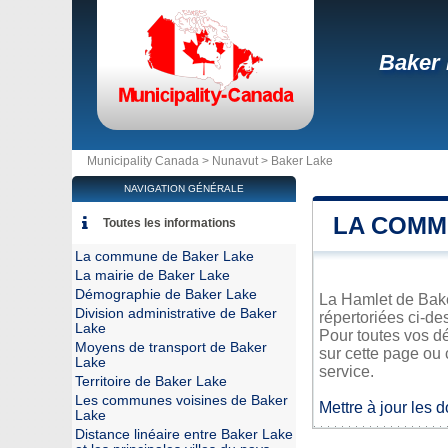
Baker
Municipality Canada >
Nunavut
>
Baker Lake
NAVIGATION GÉNÉRALE
LA COMM
Toutes les informations
La commune de Baker Lake
La mairie de Baker Lake
Démographie de Baker Lake
La Hamlet de Baker
Division administrative de Baker
répertoriées ci-de
Lake
Pour toutes vos d
Moyens de transport de Baker
sur cette page ou 
Lake
service.
Territoire de Baker Lake
Les communes voisines de Baker
Mettre à jour les 
Lake
Distance linéaire entre Baker Lake