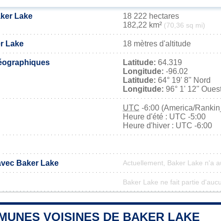
aker Lake
18 222 hectares
182,22 km²
(70,36 sq mi)
er Lake
18 mètres d'altitude
éographiques
Latitude:
64.319
Longitude:
-96.02
Latitude:
64° 19' 8'' Nord
Longitude:
96° 1' 12'' Oues
UTC
-6:00 (America/Rankin_
Heure d'été : UTC -5:00
Heure d'hiver : UTC -6:00
 avec Baker Lake
Actuellement, Baker Lake n'a 
Baker Lake ne fait partie d'auc
MUNES VOISINES DE BAKER LAKE