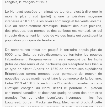
l’anglais, le français et l’Inuit.
Le Nunavut possède un climat de toundra, c’est-à-dire que le
mois le plus chaud (juillet) a une température moyenne
inférieure à 10 °C que les hivers sont longs et les vents violents.
Due au réchauffement climatique l’habitat des ours polaires,
des phoques, des morses et des caribous est menacé, ce qui
impacte directement le mode de vie des Inuits qui constituent la
population principale du territoire.
De nombreuses tribus ont peuplé le territoire depuis plus de
5000 ans. Suite au refroidissement du territoire les peuples
l’abandonnent. Progressivement il sera repeuplé par les Inuits
(tribu de chasseurs et de pêcheurs) qui s’adaptent très bien à
ce type de climat. A partir de 1570 de nombreuses expéditions
Britanniques seront menées pour permettre de trouver de
nouvelles routes maritimes et faire le commerce de la fourrure.
Entre 1913 et 1918, la section de l’Expédition canadienne dans
l’Arctique chargée du Nord, définit le pourtour du plateau
continental canadien et découvre quelques-unes des dernières
grandes îles du globe jusqu’alors inconnues – les îles
Lougheed, Borden, Mackenzie King, Meighen et Brock. À cette
époque, de nombreux groupes d’Inuits rencontrent des