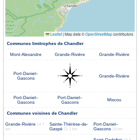
Leaflet
|
Map data ©
OpenStreetMap
contributors
Communes limitrophes de Chandler
Mont-Alexandre
Grande-Rivière
Grande-Rivière
Port-Daniel–
Grande-Rivière
Gascons
Port-Daniel–
Port-Daniel–
Miscou
Gascons
Gascons
Communes voisines de Chandler
Grande-Rivière
Sainte-Thérèse-de-
Port-Daniel–
14.7
Gaspé
Gascons
km
21.1 km
28 km
Saint-Godefroi
43.8