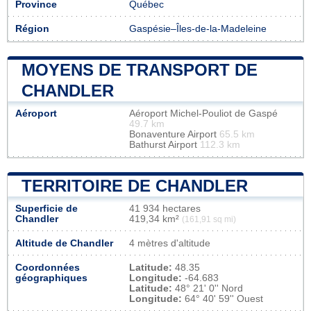
Province
Québec
Région
Gaspésie–Îles-de-la-Madeleine
MOYENS DE TRANSPORT DE
CHANDLER
Aéroport
Aéroport Michel-Pouliot de Gaspé
49.7 km
Bonaventure Airport
65.5 km
Bathurst Airport
112.3 km
TERRITOIRE DE CHANDLER
Superficie de
41 934 hectares
Chandler
419,34 km²
(161,91 sq mi)
Altitude de Chandler
4 mètres d'altitude
Coordonnées
Latitude:
48.35
géographiques
Longitude:
-64.683
Latitude:
48° 21' 0'' Nord
Longitude:
64° 40' 59'' Ouest