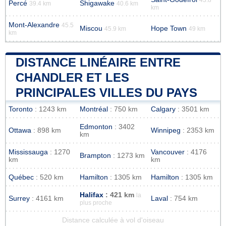
Percé
Shigawake
39.4 km
40.6 km
km
Mont-Alexandre
45.5
Miscou
Hope Town
45.9 km
49 km
km
DISTANCE LINÉAIRE ENTRE
CHANDLER ET LES
PRINCIPALES VILLES DU PAYS
Toronto
: 1243 km
Montréal
: 750 km
Calgary
: 3501 km
Edmonton
: 3402
Ottawa
: 898 km
Winnipeg
: 2353 km
km
Mississauga
: 1270
Vancouver
: 4176
Brampton
: 1273 km
km
km
Québec
: 520 km
Hamilton
: 1305 km
Hamilton
: 1305 km
Halifax
: 421 km
la
Surrey
: 4161 km
Laval
: 754 km
plus proche
Distance calculée à vol d'oiseau